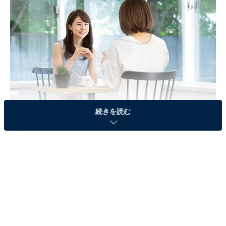
続きを読む
「育ち」の悪いママ。でも、心まで醜いわけじゃ
ない!?
小学校2年生の女の子を育てる羽菜さん（34歳）は、こ
れまで他人に対していわゆる「嫌悪感」を抱くことなく
生きてきました。ごく普通に育ち、ごく普通の大学に進