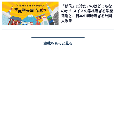
彩菜さん（44歳）。ご主人の友人夫妻を数組招いてホー
「移民」に冷たいのはどっちな
のか？ スイスの厳格過ぎる学歴
ムパーティーを開いたときのこと。洋食が得意な彩菜さ
選別と、日本の曖昧過ぎる外国
んは、オードブル、サラダ、スープ、メイン……と献立
人政策
を考え、盛り付けにもこだわった料理で来賓をおもてな
し。会食は和やかに進んでいましたが……
連載をもっと見る
「ものすごく大きな音を立てて、夫の友人のひとりがゲ
ップをしたんです。思わずその場が凍りついたのです
が、本人だけが気にすることなく『出もの腫れものとこ
ろ嫌わずだよな』と……。友人の奥さんが『そういう
の、マナー違反だからやめて』と注意すると『いちいち
うるせぇんだよ！』と逆ギレして、さらに驚きました」
靴の脱ぎ方やカトラリーの使い方などから、その友人の
育ちが悪いであろうことは、なんとなく感じていたとい