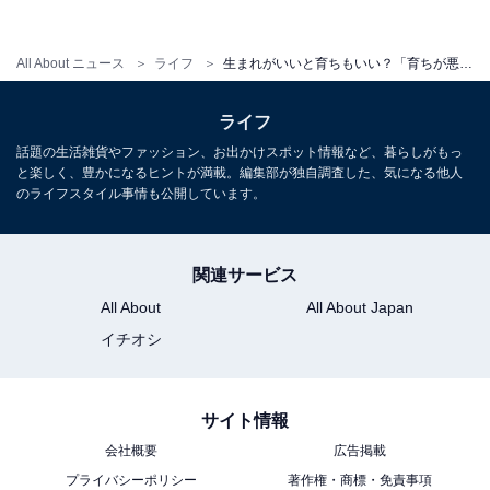
う彩菜さん。
All About ニュース
ライフ
生まれがいいと育ちもいい？「育ちが悪い」ママ友の意外すぎる素顔
「でもね、その人、けっこう有名な大企業の会長のお孫
ライフ
さんなんですよ。育ちって、いわゆる生まれや身分、地
話題の生活雑貨やファッション、お出かけスポット情報など、暮らしがもっ
位ではないんだな、と感じました。お会いする機会は滅
と楽しく、豊かになるヒントが満載。編集部が独自調査した、気になる他人
多にないので気にしないようにしていますが、二度と我
のライフスタイル事情も公開しています。
が家に呼ぶことはないと思います。最低限のマナーすら
守れず、注意されて逆ギレするような方とは、仲良くす
関連サービス
る必要が感じられませんから」
All About
All About Japan
イチオシ
サイト情報
会社概要
広告掲載
プライバシーポリシー
著作権・商標・免責事項