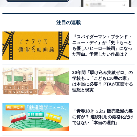
注目の連載
『スパイダーマン：ブランド・
ニュー・デイ』が「史上もっと
も優しいヒーロー映画」になっ
た理由。予習したい作品は？
20年間「駆け込み実績ゼロ」の
学校も…「こども110番の家」
は本当に必要？ PTAが直面する
理想と現実
「生まれ」が良いはずの夫の友人。その行動に愕
「青春18きっぷ」販売激減の裏
然
に何が？ 連続利用の厳格化だけ
ではない「本当の理由」
同様に「育ちを疑った」経験を持つのは、京都府在住の