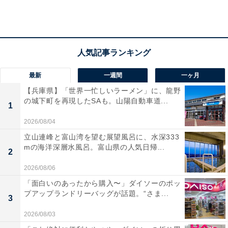
声で聞き返してきました。その瞬間、周囲の視線が私た
ちに集中。もう恥ずかしくて恥ずかしくて……」
その後もその母親は、大皿に盛られたお菓子をザーッと
すくい上げるようにして自分のカバンに仕舞ったり、ク
最新
一週間
一ヶ月
チャクチャ音を立ててガムを噛んだり、「育ち」を疑い
【兵庫県】「世界一忙しいラーメン」に、龍野
たくなるような行動を取り続けたといいます。
の城下町を再現したSAも。山陽自動車道...
1
2026/08/04
「育ちで人を差別することはしたくありませんが、私と
立山連峰と富山湾を望む展望風呂に、水深333
しては“区別”はせざるを得ないレベル。仲良くなりたい
mの海洋深層水風呂。富山県の人気日帰...
2
から電話番号を交換しようと彼女に言われた際、申し訳
2026/08/06
ないけれど、あなたのようなタイプとは付き合いたくな
「面白いのあったから購入〜」ダイソーのポッ
いと、彼女にはっきりと告げました」
プアップランドリーバッグが話題。“さま...
3
2026/08/03
その母親は、羽菜さんの言葉を聞いて、初めのうちは驚