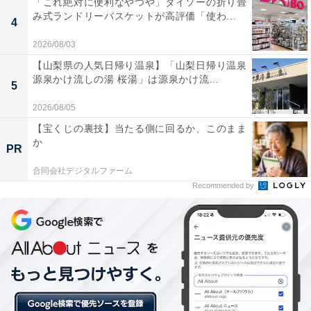
「これ絶対に便利なやつや」ダイソーの折り畳
き怒っていました。それが数日後のこと、「私はこれま
み式ランドリーバスケットが高評価「使わ...
4
でロクな教育を受けてきていない。それが恥ずかしいこ
2026/08/03
とだとあなたに指摘されて初めて分かった。こんなこと
【山梨県の人気日帰り温泉】「山梨日帰り温泉
を頼むのはおかしいかもしれないけど、一般的なマナー
源泉かけ流しの湯 桜湯」は源泉かけ流...
5
を教えてほしい」と、羽菜さんにお願いをしてきたとい
2026/08/05
います。
【宝くじの裏技】当たる側に回るか、このまま
か
PR
「私自身も人に教えるほどのマナーを身につけているわ
合同会社デジタルファーム
けではなかったので、それなら……と、近所で開催され
Recommended by
たマナー教室に一緒に通ったんです。それが功を奏した
のか、以前の彼女とは別人のようになりました。彼女か
らは『あのときキッパリ言ってくれてよかった！』と、
ことあるごとに感謝されるのですが、私こそいい友人が
できてうれしいくらいなのに、と今では思っています」