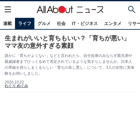
連載
ライフ
グルメ
社会
IT・ビジネス
エンタメ
リサ
生まれがいいと育ちもいい？「育ちが悪い」
ママ友の意外すぎる素顔
誰かに「育ちがよくない」などと言われたら、自分自身のみならず親兄弟や
親戚縁者までひっくるめて否定されているような気すらしませんか。日本人
の琴線を揺らしまくるらしい「育ちの良し悪し」について、3人の女性に実体
験をお伺いしました。
2020.10.22
わぐり めぐみ