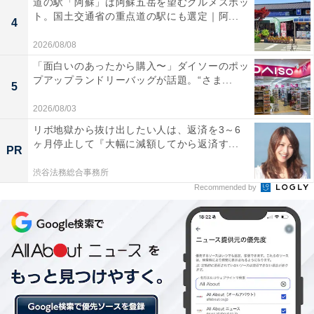
道の駅「阿蘇」は阿蘇五岳を望むグルメスポッ
週末、友達と遊びに行くという彼を送り出し、さっそく
ト。国土交通省の重点道の駅にも選定｜阿...
4
録画を再生。すると……出るわ出るわ。LINEのプレビュ
2026/08/08
ー表示に何度となく通知が。「彼くん、また○○とデート
「面白いのあったから購入〜」ダイソーのポッ
してね♡」「こないだは楽しかったね♡」と、浮気を示
プアップランドリーバッグが話題。“さま...
5
す文字とともに♡記号がたくさん映し出されたといいま
2026/08/03
す。瑠衣さんが彼に浮気を問い詰めると、そんなことは
リボ地獄から抜け出したい人は、返済を3～6
していない、LINEやメールをチェックしてくれてかまわ
ヶ月停止して『大幅に減額してから返済す...
PR
ない、とシラを切るばかり。その場でスマホをチェック
すると、彼女とのやりとりはきれいに削除済みでした。
渋谷法務総合事務所
Recommended by
「私とのLINEはすべて残っていたので、彼にしてみれば
本命は私で、相手のことは遊びのつもりなのかな？と。
でもぶっちゃけ、同棲しているのに家事も何もしないズ
ボラな彼にうんざりしていたので『言い訳はいいよ。私
と別れて○○ちゃんと付き合えばいいじゃん。この家は私