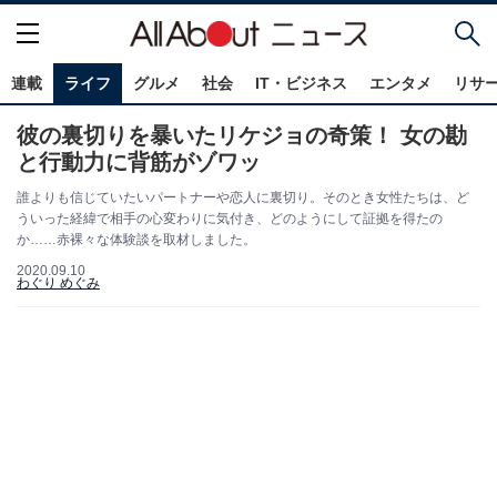
連載
ライフ
グルメ
社会
IT・ビジネス
エンタメ
リサ
彼の裏切りを暴いたリケジョの奇策！ 女の勘
と行動力に背筋がゾワッ
誰よりも信じていたいパートナーや恋人に裏切り。そのとき女性たちは、ど
ういった経緯で相手の心変わりに気付き、どのようにして証拠を得たの
か……赤裸々な体験談を取材しました。
2020.09.10
わぐり めぐみ