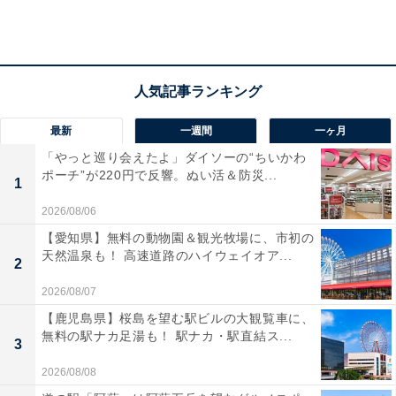
瑠衣さんが続いて行ったこと。それは、彼が何気なくス
マホを置いているテーブルを、ガラス製のものに買い替
えることだったといいます。
最新
一週間
一ヶ月
「たまたまこれまで使っていたテーブルに似ていて、天
「やっと巡り会えたよ」ダイソーの“ちいかわ
ポーチ”が220円で反響。ぬい活＆防災...
板がガラスになっているタイプのものを見つけたので買
1
い替え、ガラスの天板の下の段に、小さな小箱でカモフ
2026/08/06
ラージュしたリモコン操作ができる小型カメラを設置し
【愛知県】無料の動物園＆観光牧場に、市初の
たんです。彼が帰ってきてから寝るまでの間、こっそり
天然温泉も！ 高速道路のハイウェイオア...
2
盗撮するようにしたんです。彼はガラスになったことに
2026/08/07
気付いてないようで、スマホをテーブルへ。それを見
【鹿児島県】桜島を望む駅ビルの大観覧車に、
て、録画ボタンのスイッチを入れました（私、実はリケ
無料の駅ナカ足湯も！ 駅ナカ・駅直結ス...
3
ジョなんです！）」
2026/08/08