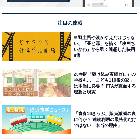
が借りてるんだから、早く出て行ってね』って言った
ら、『な!? なんで○○のことを……!?』って、超キョドっ
てましたよ（笑）。結局、コロナ禍で、まだ出て行って
注目の連載
くれてないんですよね。家事もやたら手伝うようになっ
たので、結果オーライなのかな（笑）」
東野圭吾や湊かなえだけじゃな
い、「業と罪」を描く『映画ち
いかわ』から強く連想した映画
8選
20年間「駆け込み実績ゼロ」の
学校も…「こども110番の家」
は本当に必要？ PTAが直面する
理想と現実
「青春18きっぷ」販売激減の裏
に何が？ 連続利用の厳格化だけ
ではない「本当の理由」