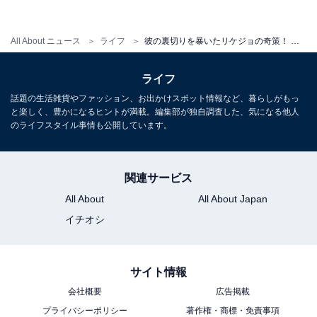
かったような顔で『いつもの仲間と、たまには高いもん
でも食べるかーって話になったんだよ』と」
All About ニュース
ライフ
彼の裏切りを暴いたリケジョの奇策！ 女の勘と行動力に背筋がゾワッ
ご主人のいう「いつもの仲間」は総勢5人。さらにレシ
ライフ
ートをよくみると、キールロワイヤルやオレンジジュー
話題の生活雑貨やファッション、お出かけスポット情報など、暮らしがもっ
スを使ったカクテルなど、明らかに女性が頼むようなド
と楽しく、豊かになるヒントが満載。編集部が独自調査した、気になる他人
のライフスタイル事情も公開しています。
リンクの名前が書かれていて、しおりさんはご主人の浮
気を確信したといいます。
関連サービス
All About
All About Japan
「こんなことを言うとウザイ女って思われるかもしれま
イチオシ
せんが、私、前から夫の携帯はよく覗き見してたんです
よ。指紋認証がかかってるんですが、夫は一度寝ると朝
まで爆睡するタイプなので、寝ている夫の指を借りれば
サイト情報
簡単に見ることができるんです」
会社概要
広告掲載
プライバシーポリシー
著作権・商標・免責事項