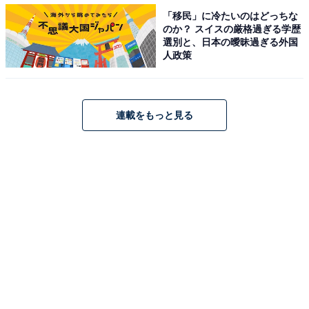
「移民」に冷たいのはどっちな
のか？ スイスの厳格過ぎる学歴
選別と、日本の曖昧過ぎる外国
寝ている夫の指で認証解除は当たり前!?
人政策
結婚5年。そろそろ子どもが欲しいかも……と思ってい
たという千葉県在住のしおりさん（仮名・34歳）は、昨
連載をもっと見る
年秋、何気なくのぞいたご主人がヒョイと捨てたごみの
なかから、違和感のあるレシートを見つけました。
「夫の職場はよく飲み会に行くので、居酒屋さんのレシ
ートが入っていることが多いんです。でも、そのレシー
トはこじゃれたイタリア料理店のもの。よく見ると人数
が記載されていて2名になっていたんです。その場で夫
に『あー、イタリアン行ったの？ いいなー、いいなー、
この店美味しいんでしょー？』って聞くと、夫は何もな