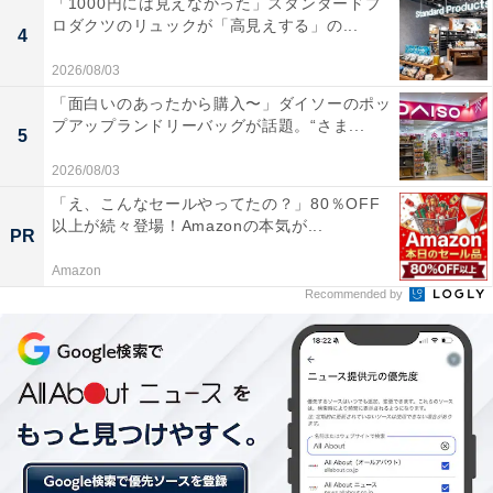
「1000円には見えなかった」スタンダードプ
ロダクツのリュックが「高見えする」の...
4
2026/08/03
「面白いのあったから購入〜」ダイソーのポッ
プアップランドリーバッグが話題。“さま...
5
こちらのAラインTは、フレンチスリーブとAラインシル
2026/08/03
エットで、二の腕やお腹などの気になる部分をカバーし
「え、こんなセールやってたの？」80％OFF
てくれる優れもの。光沢のあるしっとり柔らか素材なの
以上が続々登場！Amazonの本気が...
PR
に着るとサラッとしていて涼しい、高見えと機能性を兼
Amazon
ね備えたトップスです。
Recommended by
カットソーストレートパンツは、ストンと落ちるストレ
ートシルエットが脚のラインをきれいに見せてくれ、さ
らにハイウエストで脚長効果が期待できるパンツ。洗濯
後も乾きやすくシワになりにくいので、お手入れも簡単
なのが嬉しいポイント。デイリー使いにぴったりです！