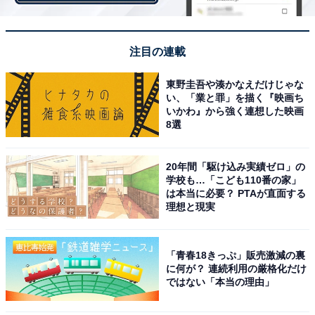
セットアップコーデ
注目の連載
東野圭吾や湊かなえだけじゃな
トレンドのくすみグリーンが目を引くセットアップコー
い、「業と罪」を描く『映画ち
デ。無地のシンプルなデザインなので、マクラメバッグ
いかわ』から強く連想した映画
8選
やパイソン柄サンダルでアクセントをつけてみました。
20年間「駆け込み実績ゼロ」の
学校も…「こども110番の家」
は本当に必要？ PTAが直面する
理想と現実
「青春18きっぷ」販売激減の裏
に何が？ 連続利用の厳格化だけ
ではない「本当の理由」