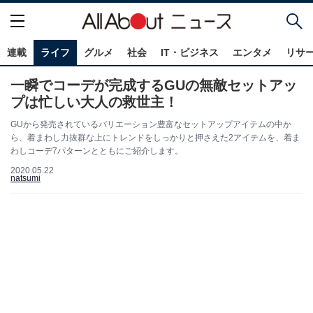
連載
ライフ
グルメ
社会
IT・ビジネス
エンタメ
リサ
一瞬でコーデが完成するGUの無敵セットアッ
プは忙しい大人の救世主！
GUから発売されているバリエーション豊富なセットアップアイテムの中か
ら、着まわし力抜群な上にトレンドをしっかりと押さえた2アイテムを、着ま
わしコーデ7パターンとともにご紹介します。
2020.05.22
natsumi