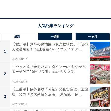
AラインT×カットソーストレートパンツ
最新
一週間
一ヶ月
【愛知県】無料の動物園＆観光牧場に、市初の
天然温泉も！ 高速道路のハイウェイオア...
1
2026/08/07
「やっと巡り会えたよ」ダイソーの“ちいかわ
ポーチ”が220円で反響。ぬい活＆防災...
2
2026/08/06
【三重県】伊勢名物「赤福」の直営店に、全国
唯一のコメダ大判焼き店も！ 東名阪・伊...
3
2026/08/06