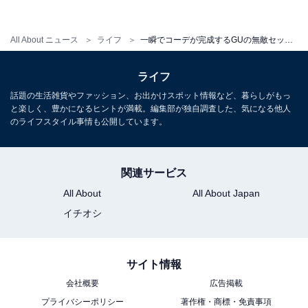
All About ニュース
ライフ
一瞬でコーデが完成するGUの無敵セットアップは忙しい大人の救世主！
ライフ
話題の生活雑貨やファッション、お出かけスポット情報など、暮らしがもっ
と楽しく、豊かになるヒントが満載。編集部が独自調査した、気になる他人
のライフスタイル事情も公開しています。
関連サービス
All About
All About Japan
イチオシ
同じセットアップでも、ベルトでウエストマークするだ
サイト情報
けでキチンと感のある着こなしに。
会社概要
広告掲載
プライバシーポリシー
著作権・商標・免責事項
day2