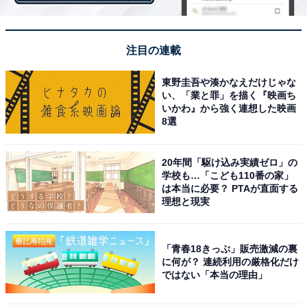
注目の連載
【夫65歳、妻が60歳まで働いた場合の金融資産残高の推
移】
東野圭吾や湊かなえだけじゃな
い、「業と罪」を描く『映画ち
いかわ』から強く連想した映画
8選
20年間「駆け込み実績ゼロ」の
学校も…「こども110番の家」
は本当に必要？ PTAが直面する
理想と現実
共働きでまとまった収入があるため、マイホームの購
「青春18きっぷ」販売激減の裏
入、子どもの教育、車の買い替えやリフォームなどの一
に何が？ 連続利用の厳格化だけ
時的な支出、また、イザという時の医療費や介護費用等
ではない「本当の理由」
を一定額考慮しても、夫94歳、妻89歳時の金融資産残高