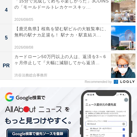
「15分で完成してめちゃ楽しかった」3COINS
てみましょう。
の「モールドールトレカケースキッ...
4
2026/08/05
【夫65歳、妻が60歳まで働いた場合の収入推移】
【鹿児島県】桜島を望む駅ビルの大観覧車に、
夫65歳、妻が60歳まで働いた場合の収入推移は図のとお
無料の駅ナカ足湯も！ 駅ナカ・駅直結ス...
5
りです。
2026/08/08
カードローン50万円以上の人は、返済を3～6
ヶ月停止して『大幅に減額してから返済...
PR
渋谷法務総合事務所
Recommended by