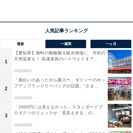
最新
一週間
一ヶ月
【愛知県】無料の動物園＆観光牧場に、市初の
天然温泉も！ 高速道路のハイウェイオア...
1
2026/08/07
「面白いのあったから購入〜」ダイソーのポッ
ライフプランを「見える化」する！ まずは定年ま
プアップランドリーバッグが話題。“さま...
2
で勤務した場合
2026/08/03
モデルケースや今後の予定・希望をふまえて将来の収支
「1000円には見えなかった」スタンダードプ
ロダクツのリュックが「高見えする」の...
状況、金融資産残高を試算してみましょう。奥様には早
3
期退職の希望がありますが、まず夫65歳、妻60歳まで2
2026/08/03
人とも正社員として働いた前提でシミュレーションをし