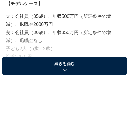
【モデルケース】
夫：会社員（35歳）、年収500万円（所定条件で増
減）、退職金2000万円
妻：会社員（30歳）、年収350万円（所定条件で増
減）、退職金なし
子ども2人（5歳・2歳）
貯蓄500万円
続きを読む
住居費（年間）144万円
年間生活費300万円
【今後の予定・希望】
現在は賃貸だが新築マンション購入予定（物件価格4800
万円、諸経費込）、年間維持費30万円
住宅ローン4500万円（全期間固定金利、年1.3％、年間
返済額181万円、夫65歳で完済予定）