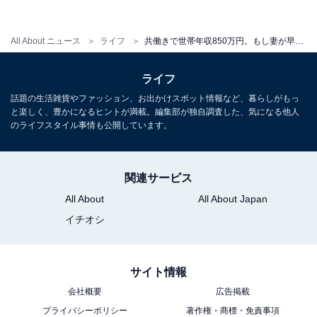
それでは奥様のご希望通りに早期退職した場合を見てい
All About ニュース
ライフ
共働きで世帯年収850万円。もし妻が早期退職したら生活は成り立つ？
きましょう。仮に50歳で会社を辞めたとしてシミュレー
ションしてみます。
ライフ
話題の生活雑貨やファッション、お出かけスポット情報など、暮らしがもっ
【夫65歳、妻が50歳まで働いた場合の収入推移】
と楽しく、豊かになるヒントが満載。編集部が独自調査した、気になる他人
夫65歳、妻が50歳まで働いた場合の収入推移は図のとお
のライフスタイル事情も公開しています。
りです。
関連サービス
All About
All About Japan
イチオシ
サイト情報
会社概要
広告掲載
プライバシーポリシー
著作権・商標・免責事項