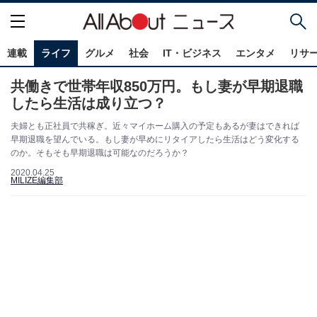
連載
ライフ
グルメ
社会
IT・ビジネス
エンタメ
リサ
共働きで世帯年収850万円。もし妻が早期退職
したら生活は成り立つ？
夫婦とも正社員で共稼ぎ。近々マイホーム購入の予定もあるが妻はできれば
早期退職を望んでいる。もし妻が早めにリタイアしたら生活はどう変化する
のか。そもそも早期退職は可能なのだろうか？
2020.04.25
MILIZE編集部