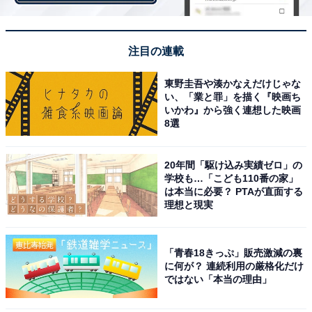
場はゼロ、二軍でも昨季は打率.077とイマイチでした
が、昨オフに台湾で行われたアジア・ウィンターリーグ
で本塁打王に輝く活躍を見せ、一気に注目を集めまし
注目の連載
た。
東野圭吾や湊かなえだけじゃな
今季は一軍キャンプに帯同し、練習試合にも積極的に出
い、「業と罪」を描く『映画ち
いかわ』から強く連想した映画
場。3月15日に開催された広島戦では今季の新人王有力
8選
候補と称される大物新人の森下暢仁から本塁打を放つな
ど、その長打力を遺憾なく発揮し、ついに支配下登録選
20年間「駆け込み実績ゼロ」の
手の座を射止めました。
学校も…「こども110番の家」
は本当に必要？ PTAが直面する
ソフトバンクは主力選手の高齢化が進み若手が食い込む
理想と現実
余地があるだけに、開幕後の活躍いかんでは主軸を担っ
ているかもしれません。
「青春18きっぷ」販売激減の裏
に何が？ 連続利用の厳格化だけ
ではない「本当の理由」
2020年注目若手その3：伊藤裕季也（DeNA）