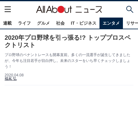
連載
ライフ
グルメ
社会
IT・ビジネス
エンタメ
リサ
2020年プロ野球を引っ張る!? トッププロスペ
クトリスト
プロ野球のペナントレースも開幕直前。多くの一流選手が誕生してきました
が、今年も注目若手が目白押し。未来のスターをいち早くチェックしましょ
う！
2020.04.08
福嶌 弘