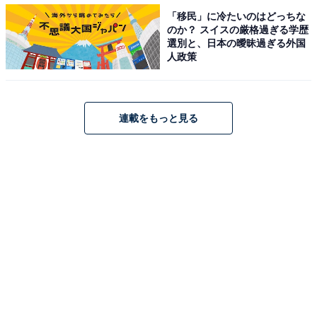
長年チームを引っ張ってきた筒香嘉智がメジャーへ移籍
「移民」に冷たいのはどっちな
のか？ スイスの厳格過ぎる学歴
し、新たなスラッガー誕生が求められるDeNA。キャプ
選別と、日本の曖昧過ぎる外国
テンの座を引き継いだ佐野恵太らが注目を集めています
人政策
が、長打力の高さで話題になっているのが今季2年目と
なる伊藤裕季也です。
連載をもっと見る
ルーキーイヤーの昨季はオープン戦で全力疾走を怠った
ことでの懲罰交代のマイナスイメージが先行しました
が、夏場に一軍に登録され8月10日の中日戦でスタメン
出場を果たすといきなり2打席連続本塁打という離れ業
を見せました。
DeNAのセカンドは現在空きポジションとなっているの
で、レギュラー獲得できれば一気に主軸選手の仲間入り
を果たすことになるでしょう。筒香嘉智に似た打撃フォ
ームにも注目です。