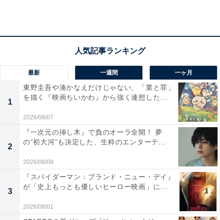
獲得した山口俊がメジャーに移籍したことで先発投手陣
に不安を抱える巨人。その中で新たなエース候補として
昨季後半から脚光を浴びているのがプロ入り2年目とな
る戸郷翔征です。
プロ入り1年目の昨季は二軍で4勝1敗の好成績を収める
最新
一週間
一ヶ月
と9月21日には一軍昇格して、同日に開催されたDeNA戦
東野圭吾や湊かなえだけじゃない、「業と罪」
でプロ初登板・先発の鮮烈デビューを飾りました。
を描く『映画ちいかわ』から強く連想した...
1
ちなみにこの日、巨人は勝てばリーグ優勝という大事な
2026/08/07
試合でしたが、戸郷は4回2/3を投げて2失点とゲームを作
『一次元の挿し木』で負のオーラ全開！ 夢
り、見事にチームを勝利へと導きました。スリークォー
の“初大河”も決定した、生粋のエンターテ...
2
ターのフォームから最速154キロの直球を投げる本格派
2026/08/08
の投球で、今季はローテーション定着＆2桁勝利を狙い
『スパイダーマン：ブランド・ニュー・デイ』
ます。
が「史上もっとも優しいヒーロー映画」に...
3
2026/08/01