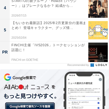
STARTOの新グループ「Howzit（ハウジ
ー）」はブレークなるか？ 結成から...
4
2026/07/15
【ちいかわ最新話】2025年2月更新分の漫画ま
とめ！ 登場キャラクター、グッズ情...
5
2025/02/04
FINCHI主催「IVS2026」トークセッションが
話題に！
PR
FINCHI on GOETHE
Recommended by
2020年注目若手その2：リチャード（ソフトバン
ク）
一見すると外国人選手のようですが……実は今季のソフ
トバンクで最も注目を集める若手と言っても過言ではな
いでしょう。育成選手としてプロ入りしたため、一軍出