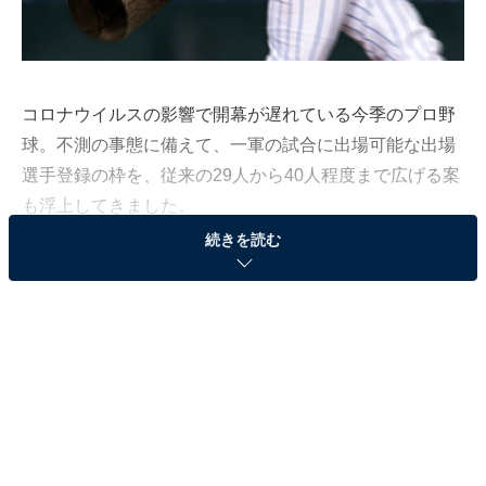
コロナウイルスの影響で開幕が遅れている今季のプロ野
球。不測の事態に備えて、一軍の試合に出場可能な出場
選手登録の枠を、従来の29人から40人程度まで広げる案
も浮上してきました。
続きを読む
苦肉の策とも言える特例ですが、不謹慎を承知で言え
ば、一軍の試合に出場できるチャンスが増えるので若手
にとってはチャンスが広がるといえる施策。
特に今季は、新人王受賞の資格（支配下登録5年目以内
＆一軍での打席数60打席以内 or 登板イニング30イニン
グ以内）を持つ2年目～5年目の若手に有望株が目白押
し。そこで、注目の若手をそれぞれフィーチャーしてい
きましょう。