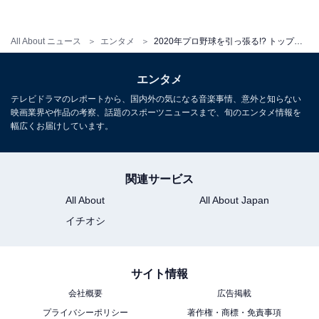
2020年注目若手その4：齋藤友貴哉（阪神）
All About ニュース
エンタメ
2020年プロ野球を引っ張る!? トッププロスペクトリスト
阪神の救援投手陣と言えばクローザーを務める藤川球児
をはじめベテラン揃い。その中に新風を起こしそうなの
エンタメ
が、昨季「子持ちルーキー」として注目された齋藤友貴
テレビドラマのレポートから、国内外の気になる音楽事情、意外と知らない
映画業界や作品の考察、話題のスポーツニュースまで、旬のエンタメ情報を
哉です。
幅広くお届けしています。
高校→大学→社会人野球という経歴から即戦力として期
待されましたが、昨季の一軍登板はわずか1試合2イニン
関連サービス
グだけという結果に。しかし二軍では最速153キロの直
All About
All About Japan
球と多彩な変化球でリリーフ陣の一角を担い、チーム最
イチオシ
多の8セーブを記録。
さらに一流選手の登竜門でもあるフレッシュオールスタ
サイト情報
ーゲームにも出場しています。今季はブルペンに定着
会社概要
広告掲載
し、登板機会を増やすことで首脳陣の信頼を勝ち取るシ
プライバシーポリシー
著作権・商標・免責事項
ーズンになりそうです。