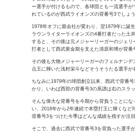
ー選手が付けるもので、各球団とも一流選手が
れているのが西武ライオンズの背番号3でしょ
1978年オフに親会社が変わり、翌1979年に
ラウンライターライオンズの4番打者だった土井
すると、その後は元メジャーリーガーのジェリー
打者として西武黄金期を支えた清原和博が背番
その後も大物メジャーリーガーのフェルナンデス
点王に輝いた浅村栄斗などそうそうたる選手が
ちなみに1979年の球団創立以来、西武で背番
かり。いわば西部の背番号3の系譜は右のスラ
そんな偉大な背番号を今期から背負うことにな
い、2018年から2年連続で本塁打王に輝くな
背番号3をつけた今季はどんな成績を残すか注
そこで、過去に西武で背番号3を背負った選手