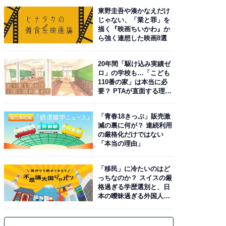
東野圭吾や湊かなえだけ
じゃない、「業と罪」を
描く『映画ちいかわ』か
ら強く連想した映画8選
20年間「駆け込み実績ゼ
ロ」の学校も…「こども
110番の家」は本当に必
要？ PTAが直面する理想
と現実
「青春18きっぷ」販売激
減の裏に何が？ 連続利用
の厳格化だけではない
「本当の理由」
「移民」に冷たいのはど
っちなのか？ スイスの厳
格過ぎる学歴選別と、日
本の曖昧過ぎる外国人政
策