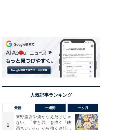
最新
一週間
一ヶ月
東野圭吾や湊かなえだけじゃ
東野圭
ない、「業と罪」を描く『映
ない、
1
1
画ちいかわ』から強く連想し
画ちい