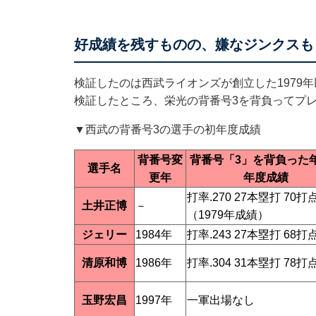
好成績を残すものの、嫌なジンクスも
検証したのは西武ライオンズが創立した1979
検証したところ、栄光の背番号3を背負ってプ
▼西武の背番号3の選手の初年度成績
背番号変
背番号「3」を背負った
選手名
更年
年度成績
打率.270 27本塁打 70打
土井正博
－
（1979年成績）
ジェリー
1984年
打率.243 27本塁打 68打
清原和博
1986年
打率.304 31本塁打 78打
玉野宏昌
1997年
一軍出場なし