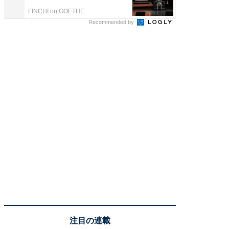
FINCHI on GOETHE
Recommended by
注目の連載