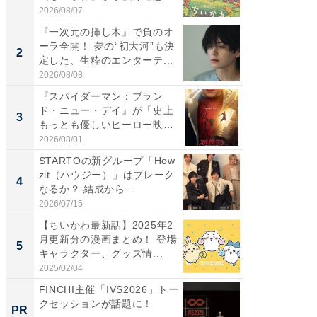
た...
た...
2026/08/07
2026/08/0
『一次元の挿し木』で負のオ
「FRUI
ーラ全開！ 夢の“初大河”も決
うまい
2
2
定した、生粋のエンターテ...
ング！ 2
2026/08/08
2026/08/0
『スパイダーマン：ブラン
『一次
ド・ニュー・デイ』が「史上
ーラ全開
3
3
もっとも優しいヒーロー映
定した、
画」に...
2026/08/01
2026/08/0
STARTOの新グループ「How
その買
zit（ハウジー）」はブレーク
れない
4
PR
なるか？ 結成から...
2026/07/15
BettingBr
【ちいかわ最新話】2025年2
月更新分の漫画まとめ！ 登場
5
キャラクター、グッズ情...
2025/02/04
FINCHI主催「IVS2026」トー
クセッションが話題に！
PR