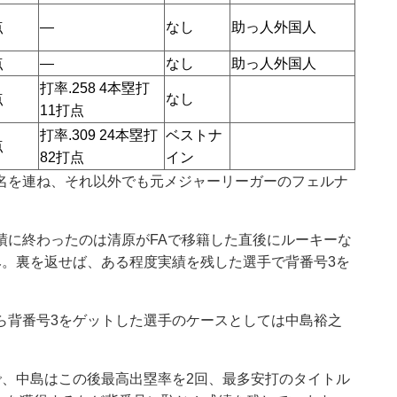
点
―
なし
助っ人外国人
点
―
なし
助っ人外国人
打率.258 4本塁打
点
なし
11打点
打率.309 24本塁打
ベストナ
点
82打点
イン
名を連ね、それ以外でも元メジャーリーガーのフェルナ
績に終わったのは清原がFAで移籍した直後にルーキーな
み。裏を返せば、ある程度実績を残した選手で背番号3を
。
ら背番号3をゲットした選手のケースとしては中島裕之
で、中島はこの後最高出塁率を2回、最多安打のタイトル