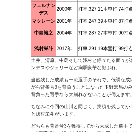
フェルナン
2000年
打率.327 11本塁打 74打
デス
マクレーン
2001年
打率.247 39本塁打 87打
中島裕之
2004年
打率.287 27本塁打 90打
浅村栄斗
2017年
打率.291 19本塁打 99打
土井、清原、中島そして浅村と錚々たる面々が
ンデスやジェリーなど絢爛豪華な顔ぶれ。
当然残した成績も一流選手のそれで、低調な成
がら背番号3を背負うことになった玉野宏昌の
背負った選手なら大崩れがないことが伺えます
ちなみに今回の山川と同じく、実績を残してか
と浅村栄斗がいます。
どちらも背番号3を獲得してから大成した選手