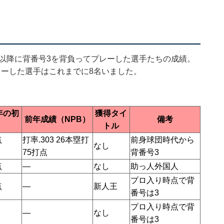
年以降に背番号3を背負ってプレーした選手たちの成績。
レーした選手はこれまでに8名いました。
年の初
獲得タイ
前年成績（NPB）
備考
トル
点
打率.303 26本塁打
前身球団時代から
なし
75打点
背番号3
点
―
なし
助っ人外国人
プロ入り時点で背
点
―
新人王
番号は3
プロ入り時点で背
―
なし
番号は3