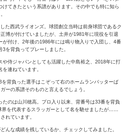
つけてきたという系譜があります。その中でも特に知ら
う。
誕生した西武ライオンズ。球団創立当時は前身球団であるク
正博が付けていましたが、土井が1981年に現役を引退
が付け、2年後の1986年には鳴り物入りで入団し、4番
号3を背負ってプレーしました。
や侍ジャパンとしても活躍した中島裕之、2018年に打
名を連ねています。
号3を背負った選手はこぞって右のホームランバッターば
ッガーの系譜そのものと言えるでしょう。
ったのは山川穂高。プロ入り以来、背番号は33番を背負
ど球界を代表するスラッガーとして名を馳せましたが……
目されています。
がどんな成績を残しているか、チェックしてみました。