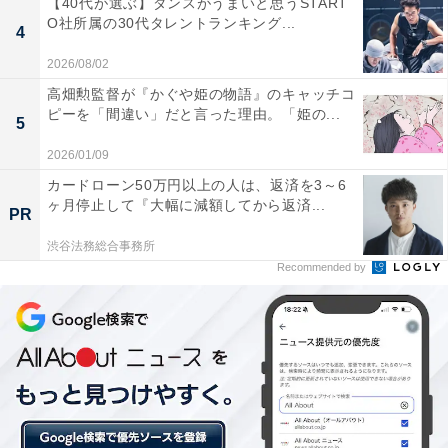
【40代が選ぶ】ダンスがうまいと思うSTART
O社所属の30代タレントランキング...
4
2026/08/02
高畑勲監督が『かぐや姫の物語』のキャッチコ
ピーを「間違い」だと言った理由。「姫の...
5
2026/01/09
カードローン50万円以上の人は、返済を3～6
ヶ月停止して『大幅に減額してから返済...
PR
渋谷法務総合事務所
Recommended by
男子マラソンの顔ぶれは……
厳しいコンディションで行われた東京マラソン2019を2