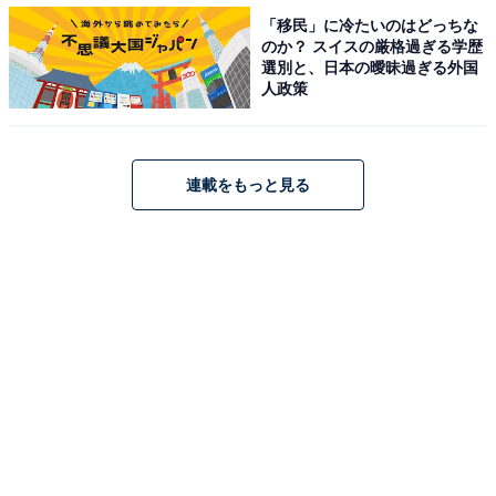
うな新顔も揃ってきました。2月の丸亀国際ハーフマラ
「移民」に冷たいのはどっちな
のか？ スイスの厳格過ぎる学歴
ソンで日本記録を更新した小椋裕介選手（ヤクルト）。
選別と、日本の曖昧過ぎる外国
前回の東京マラソン、MGCと厳しいコンディションでし
人政策
かマラソンを走ったことのない堀尾謙介選手（トヨタ自
動車）は記録を大きく更新するチャンスが巡ってきまし
た。学生では國學院大學の主力として出雲駅伝優勝、箱
連載をもっと見る
根駅伝3位に大きく貢献し、初マラソンに挑む土方英和
選手（4年）。上下動の無い安定したフォームで、今後
キャリアを積めば面白いと思わせてしまう藤曲寛人選手
（順天堂大学／4年）などにも注目です。
女子マラソンの見どころは？
海外招待選手は前回優勝のルティ・アガ選手（エチオピ
ア）をはじめ、自己記録2時間20分を切っている選手が5