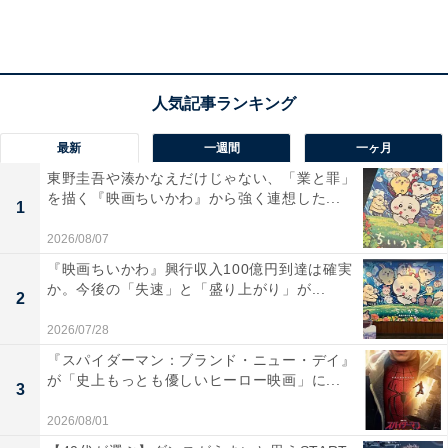
「MGCファイナルチャレンジ」のレースに指定されてい
ます。派遣設定記録である「2時間5分49秒」を突破した
最速記録の選手が3枠目に内定します（両レースで突破
者がいない場合はMGC3位の大迫傑選手が内定）。
最新
一週間
一ヶ月
2年前の同大会では設楽悠太選手（Honda）が2時間6分
東野圭吾や湊かなえだけじゃない、「業と罪」
11秒の日本新記録（当時）を樹立するなど、かねてから
を描く『映画ちいかわ』から強く連想した...
1
記録の出やすいコースといわれています。
2026/08/07
『映画ちいかわ』興行収入100億円到達は確実
か。今後の「失速」と「盛り上がり」が...
加えて、昨今の陸上競技長距離界では、男女のハーフマ
2
ラソンで日本新記録が出るなど、トラックレースでも駅
2026/07/28
伝でも好記録ラッシュ。一時の短距離種目がそうであっ
『スパイダーマン：ブランド・ニュー・デイ』
たように、長距離種目にも好記録が出る流れや雰囲気が
が「史上もっとも優しいヒーロー映画」に...
3
続いています。そうした背景もあり、東京マラソン2020
2026/08/01
に出場するメンバーたちに大きな注目が集まります。