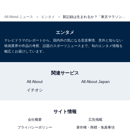
名も出場予定。過去2回東京マラソンを制し、本大会と
相性の良いベルハネ・ディババ選手（エチオピア）も侮
All About ニュース
エンタメ
新記録は生まれるか？「東京マラソン2020」の見どころと注目選手
れない存在となりそうです。
エンタメ
テレビドラマのレポートから、国内外の気になる音楽事情、意外と知らない
また、ロナー・チェムタイ サルピーター選手（イスラエ
映画業界や作品の考察、話題のスポーツニュースまで、旬のエンタメ情報を
ル）は既にイスラエル代表選手として東京五輪出場を内
幅広くお届けしています。
定しており（種目はこれから決めるとのこと）、今回は
日本に慣れるためという点も加味して東京マラソンの参
関連サービス
加を決めたとのことです。
All About
All About Japan
イチオシ
迫力の「車いすマラソン」にも注目！見どころ
は？
サイト情報
会社概要
広告掲載
車いすマラソンの部では、外国人選手の多くが直前で辞
プライバシーポリシー
著作権・商標・免責事項