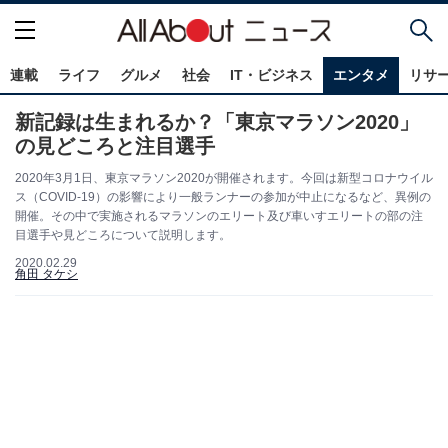
連載
ライフ
グルメ
社会
IT・ビジネス
エンタメ
リサ
新記録は生まれるか？「東京マラソン2020」
の見どころと注目選手
2020年3月1日、東京マラソン2020が開催されます。今回は新型コロナウイル
ス（COVID-19）の影響により一般ランナーの参加が中止になるなど、異例の
開催。その中で実施されるマラソンのエリート及び車いすエリートの部の注
目選手や見どころについて説明します。
2020.02.29
角田 タケシ