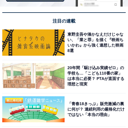
時間4分48秒で制したビルハヌ・レゲセ選手（エチオピ
ア）や、初マラソン世界最高記録となる2時間3分34秒の
自己記録を持つゲタネ・モラ選手（エチオピア）は2度
注目の連載
目のマラソンの舞台として東京を選びました。日本記録
東野圭吾や湊かなえだけじゃな
を大きく上回る自己記録を持つ両選手は、優勝争いの中
い、「業と罪」を描く『映画ち
心となるでしょう。
いかわ』から強く連想した映画
8選
対する日本勢も、新旧日本記録保持者である大迫傑選手
20年間「駆け込み実績ゼロ」の
学校も…「こども110番の家」
（Nike）、設楽悠太選手（Honda）、2018アジア大会で
は本当に必要？ PTAが直面する
マラソンを制した井上大仁選手（MHPS）といった実力
理想と現実
者が参戦。佐藤悠基選手（日清食品グループ）、山本憲
二選手（マツダ）、河合代二選手（トーエネック）とい
「青春18きっぷ」販売激減の裏
ったMGC出場組も東京マラソン2020に出場します。
に何が？ 連続利用の厳格化だけ
ではない「本当の理由」
東京五輪だけでなくパリ五輪を見据えて、時代を担いそ