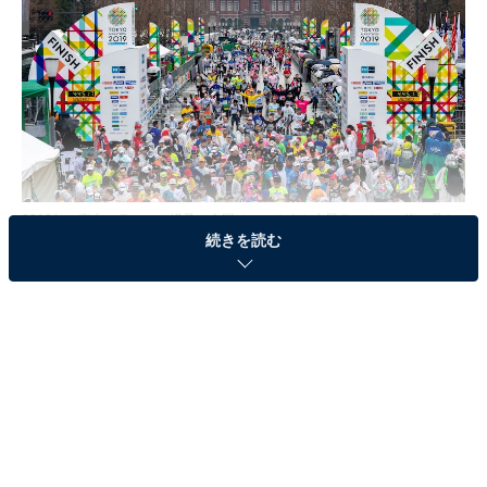
2019年の東京マラソンの様子。今回はこのような市民ランナーの姿は見ら
れないのは残念だ（写真 ©東京マラソン財団）
続きを読む
新型コロナウイルス（COVID-19）の影響を受け、10km
レースは中止となりました。42.195kmで行われる男女マ
ラソン、車いすマラソンも一般参加ランナーの欠場が決
まり、さらに、沿道での応援も自粛要請がある中で、招
待選手をはじめとするエリート選手のみが出走するとい
う、異例の実施となりました。