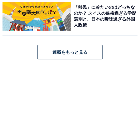
・野手の選手はレッドチャレンジャーズもしくは、ネイ
「移民」に冷たいのはどっちな
ビーウォリアーズに属する
のか？ スイスの厳格過ぎる学歴
選別と、日本の曖昧過ぎる外国
・投手はどちらのチームにも属すことなく、打者との対
人政策
決のみ
・投手の投球数は15球まで。打席途中で15球に達した場
合はその打者との対戦が終わるまで
連載をもっと見る
・試合時間によって最終イニングが決定。残り30分にな
ると2ボール0ストライクからスタート