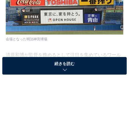
会場となった明治神宮球場
清原和博が監督を務めるとして注目を集めているワール
ドトライアウト。11月7日に行われた予選も注目を集め
続きを読む
ましたが、その予選などを通過した選手や元メジャーリ
ーガー、さらに今季までNPBでプレーした選手たちな
ど、実績抜群の選手たちが明治神宮球場へと集結しまし
た。
午前と午後に1試合ずつの試合を行うスタイル。この試
合に出場する選手のオーダーを決めるのが、監督である
清原氏の仕事となります。