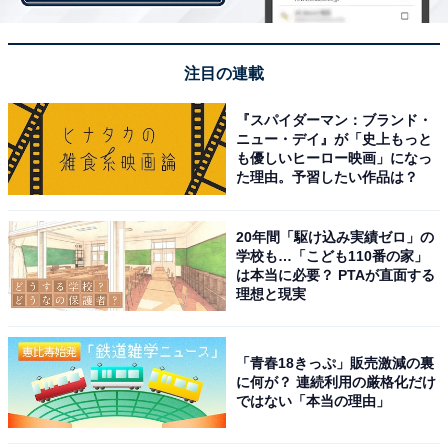
注目の連載
午前9時。いよいよ神宮球場に観客が入場します。予選
『スパイダーマン：ブランド・
でも300人以上の観客が集まりましたが、この日はその
ニュー・デイ』が「史上もっと
数倍という観客が開門と同時に駆け込んできました。監
も優しいヒーロー映画」になっ
督を務める清原氏の姿を一目見ようと応援グッズを携え
た理由。予習したい作品は？
た熱心なファンも多く見られました。
20年間「駆け込み実績ゼロ」の
学校も…「こども110番の家」
予選を通過した選手たちに加え、元NPBの選手が4名、
は本当に必要？ PTAが直面する
そして外国人選手の5名が合わさり、合計26名の選手が
理想と現実
この日のトライアウトに参加。午前中の試合に出場する
ことになりました。
「青春18きっぷ」販売激減の裏
に何が？ 連続利用の厳格化だけ
第1試合のルールは以下。
ではない「本当の理由」
・試合時間90分