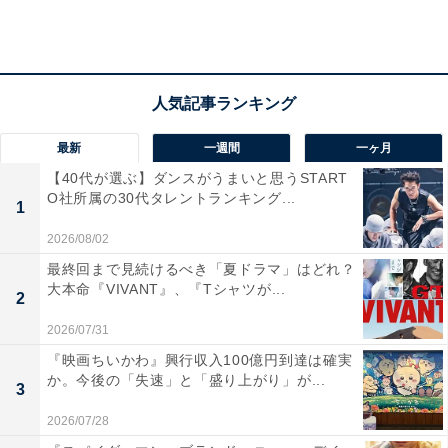
さらに打撃コーチとして日本ハム、阪神で活躍した片岡
篤史氏、投手コーチには巨人などで活躍した入来祐作氏
を招聘。NPBが開催する合同ドラフト顔負けの目が離せ
ないトライアウトとなりました。
最新
一週間
一ヶ月
【40代が選ぶ】ダンスがうまいと思うSTART
O社所属の30代タレントランキング...
1
2026/08/02
最終回まで見続けるべき「夏ドラマ」はどれ？
大本命『VIVANT』、『Tシャツが...
2
2026/07/31
『映画ちいかわ』興行収入100億円到達は確実
か。今後の「失速」と「盛り上がり」が...
3
2026/07/28