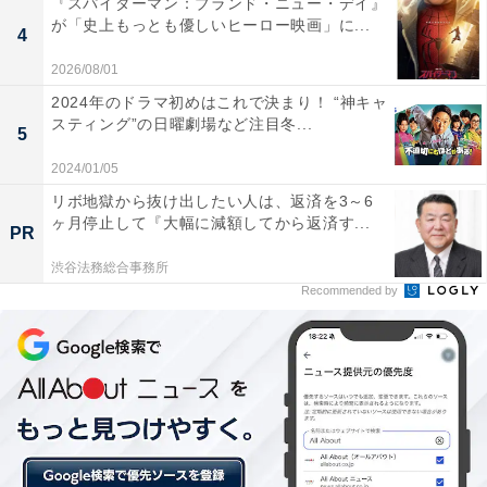
『スパイダーマン：ブランド・ニュー・デイ』
が「史上もっとも優しいヒーロー映画」に...
4
Youtuberが好投を見せる!?
2026/08/01
2024年のドラマ初めはこれで決まり！ “神キャ
スティング”の日曜劇場など注目冬...
5
2024/01/05
リボ地獄から抜け出したい人は、返済を3～6
ヶ月停止して『大幅に減額してから返済す...
PR
渋谷法務総合事務所
Recommended by
開門と同時に飛び込んできたファンの方々。バックネット裏の最前列はあっ
という間に満員に