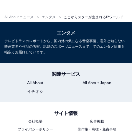
All About ニュース
エンタメ
ここからスターが生まれる!?ワールドトライアウト2019本戦レポート！
エンタメ
テレビドラマのレポートから、国内外の気になる音楽事情、意外と知らない
第1試合の出場選手たち。打順は清原氏が決定しました
映画業界や作品の考察、話題のスポーツニュースまで、旬のエンタメ情報を
幅広くお届けしています。
第1試合、とりわけ目立ったのが投手として出場した箭
関連サービス
内翔太選手でした。
All About
All About Japan
イチオシ
サイト情報
会社概要
広告掲載
プライバシーポリシー
著作権・商標・免責事項