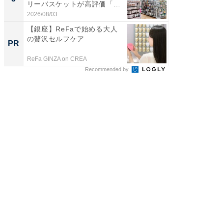
リーバスケットが高評価「使
賀ゆめ
わ...
お...
2026/08/03
2026/08/0
【銀座】ReFaで始める大人
【銀座】
の贅沢セルフケア
の贅沢
PR
PR
ReFa GINZA on CREA
ReFa GIN
Recommended by