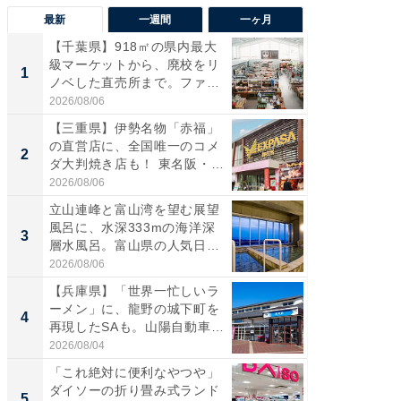
最新
一週間
一ヶ月
【千葉県】918㎡の県内最大
【兵庫
級マーケットから、廃校をリ
ーメン
1
1
ノベした直売所まで。ファ
再現した
ー...
道...
2026/08/06
2026/08/0
【三重県】伊勢名物「赤福」
【三重
の直営店に、全国唯一のコメ
「鈴鹿天
2
2
ダ大判焼き店も！ 東名阪・
は100
伊...
2026/08/06
2026/08/0
立山連峰と富山湾を望む展望
「ミニオ
風呂に、水深333mの海洋深
ッグ！ 
3
3
層水風呂。富山県の人気日
ど、夏限
帰...
2026/08/06
2026/08/0
【兵庫県】「世界一忙しいラ
【埼玉
ーメン」に、龍野の城下町を
「行田天
4
4
再現したSAも。山陽自動車
は和の
道...
が...
2026/08/04
2026/08/0
「これ絶対に便利なやつや」
【石川
ダイソーの折り畳み式ランド
湯】「天
5
5