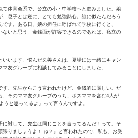
似て体育会系で、公立の小・中学校へと進みました。娘
が、息子とは逆に、とても勉強熱心。誰に似たんだろう
んです。ある日、娘の担任に呼ばれて学校に行くと、
いないと思う。金銭面が許容できるのであれば、私立の
といいます。悩んだ久美さんは、夏場には一緒にキャン
ママ友グループに相談してみることにしました。
です。先生からこう言われたけど、金銭的に厳しい。だ
ら、そのママ友グループのうち、ボスママを含む4人が
せようと思ってるよ』って言うんですよ。
子に対して、先生は同じことを言ってるんだ！って。そ
頑張りましょうよ！ ね？』と言われたので、私も、お受