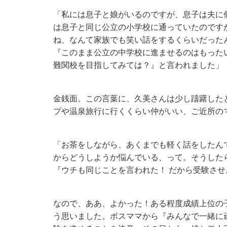
「私には息子と娘がいるのですが、息子は夫に
は息子と同じ公立の小学校に通っていたのです
ね、なんて家族でも笑い話をするくらいだった
『このまま公立の中学校に進ませるのはもった
難関校を目指してみては？』と言われました」
金銭面。この言葉に、久美さんは少し躊躇した
プや温泉旅行に行くくらい仲がいい、ご近所の
「お茶をしながら、あくまでも軽く話をしたん
からどうしようか悩んでいる、って。そうした
『ウチも同じことを言われた！ だから受験さ
なので、ああ、よかった！ある程度成績上位の
う思いました。ボスママから『みんなで一緒に