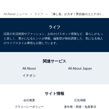
維で織ることで、この生地感を実現しています。袖にボ
リューム感を出しながらも袖口を絞っているため、「袖
All About ニュース
ライフ
「挿し色」がカギ！男目線のユニクロ×GU11月の新作3選
コンシャス」のお手本のようなデザインです。
ライフ
さらに、私がいちばん刺さったポイントは「イエローの
話題の生活雑貨やファッション、お出かけスポット情報など、暮らしがもっ
発色」にあります。少しグリーンがかったこのイエロー
と楽しく、豊かになるヒントが満載。編集部が独自調査した、気になる他人
は、ダークカラーの服に相性抜群。スカートで合わせて
のライフスタイル事情も公開しています。
もいいですし、スキニーデニムにもよく合うことでしょ
う。
関連サービス
All About
All About Japan
■
スウェットライクハイネックセーター
／GU 1990円
イチオシ
（税抜）
サイト情報
3. オンオフ兼用のゴム入りタックスカートで着回
会社概要
広告掲載
し上手
プライバシーポリシー
著作権・商標・免責事項