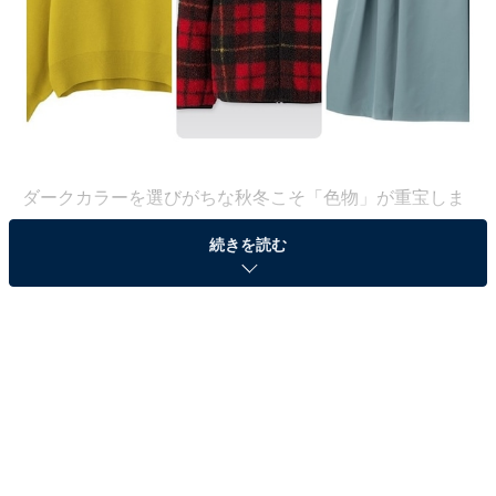
ダークカラーを選びがちな秋冬こそ「色物」が重宝しま
す。ワンポイントとなるカラフルな色をリーズナブルな
続きを読む
価格で取り入れやすいプチプラブランドは大活躍。季節
感を損なわない程度に深みのある挿し色を、手持ちのベ
ーシックなアイテムで合わせてみてはいかがでしょう
か。
男性目線で選んだユニクロ・GU11月の新作、今月のキ
ーワードは「秋冬の挿し色」です。