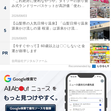
「これ絶対に便利なやつや」ダイソーの折り畳
英国のカントリーサイドを連想させる赤いチェック柄。
み式ランドリーバスケットが高評価「使わ...
4
ショールでよく見かけるクラシックな柄を機能性あるフ
リースに落とし込んだ1着です。フードと胸ポケットの
2026/08/03
アクセントが、英国調チェックと相まって、フリースを
【山梨県の人気日帰り温泉】「山梨日帰り温泉
源泉かけ流しの湯 桜湯」は源泉かけ流...
スタイリッシュに彩ります。
5
2026/08/05
コーディネートはパンツよりスカート。黒に近い濃い色
【今すぐやって】60歳以上は〇〇しないと金
のスカートを合わせることで、チェック柄が引き立ちま
運が崩壊します
PR
す。足元はタイツにスニーカーで崩すことも可能です。
合同会社デジタルファーム
ニット帽など小物でアウトドアな雰囲気を足してあげて
Recommended by
もカワイイでしょう。週末のオープンカフェに似合う1
着です。
■
プリントボアフリースフルジップパーカ（長袖）
／ユ
ニクロ 4990円（税抜）