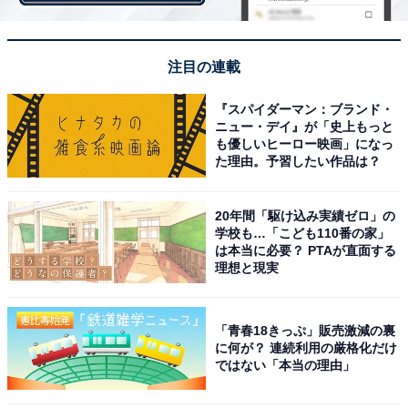
注目の連載
『スパイダーマン：ブランド・
ニュー・デイ』が「史上もっと
も優しいヒーロー映画」になっ
た理由。予習したい作品は？
20年間「駆け込み実績ゼロ」の
学校も…「こども110番の家」
は本当に必要？ PTAが直面する
理想と現実
2. 普段使いしやすい！ 気分アガる1990円トップス
「青春18きっぷ」販売激減の裏
に何が？ 連続利用の厳格化だけ
ではない「本当の理由」