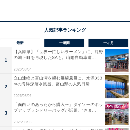
最新
一週間
一ヶ月
【兵庫県】「世界一忙しいラーメン」に、龍野
の城下町を再現したSAも。山陽自動車道...
1
2026/08/04
立山連峰と富山湾を望む展望風呂に、水深333
mの海洋深層水風呂。富山県の人気日帰...
2
2026/08/06
「面白いのあったから購入〜」ダイソーのポッ
プアップランドリーバッグが話題。“さま...
3
プリントボアフリースフルジップパーカ（長袖）
2026/08/03