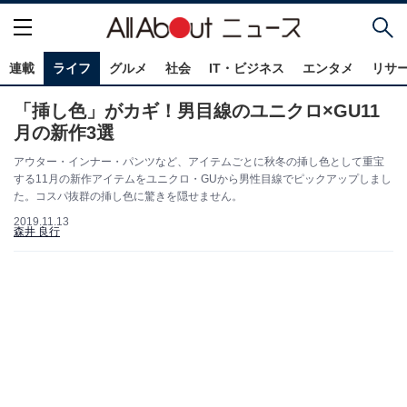
連載
ライフ
グルメ
社会
IT・ビジネス
エンタメ
リサ
「挿し色」がカギ！男目線のユニクロ×GU11
月の新作3選
アウター・インナー・パンツなど、アイテムごとに秋冬の挿し色として重宝
する11月の新作アイテムをユニクロ・GUから男性目線でピックアップしまし
た。コスパ抜群の挿し色に驚きを隠せません。
2019.11.13
森井 良行