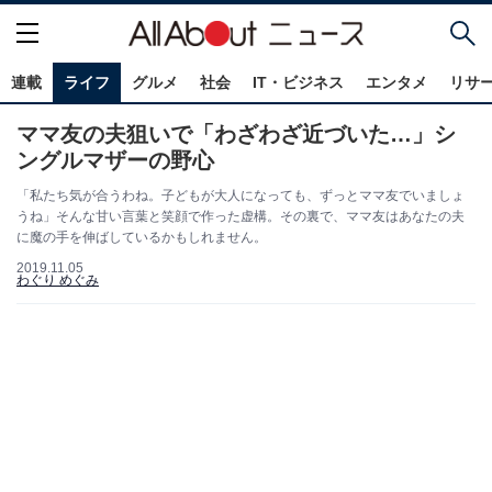
連載
ライフ
グルメ
社会
IT・ビジネス
エンタメ
リサ
ママ友の夫狙いで「わざわざ近づいた…」シ
ングルマザーの野心
「私たち気が合うわね。子どもが大人になっても、ずっとママ友でいましょ
うね」そんな甘い言葉と笑顔で作った虚構。その裏で、ママ友はあなたの夫
に魔の手を伸ばしているかもしれません。
2019.11.05
わぐり めぐみ