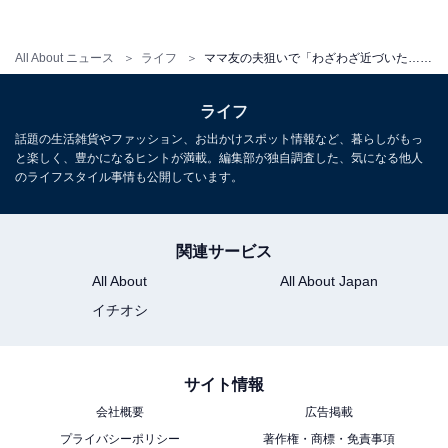
All About ニュース
ライフ
ママ友の夫狙いで「わざわざ近づいた…」シングルマザーの野心
目標は妻の座。そのために努力は続く
ライフ
「あの日から、彼と私はずっと不倫状態にあります。実
話題の生活雑貨やファッション、お出かけスポット情報など、暮らしがもっ
と楽しく、豊かになるヒントが満載。編集部が独自調査した、気になる他人
は今、彼の会社で働かせてもらっているのですが、ママ
のライフスタイル事情も公開しています。
友には知られていません。夜も週に3日は残業のフリを
して彼が居残るので、会社で体を重ねることも」
関連サービス
All About
All About Japan
と、千絵さん。まだ小学生のお子さんがいるのに、大丈
イチオシ
夫なの？と不安になってたずねると「テキトウにごはん
作って置いてきてあるし、そんなことより、将来の父親
を手に入れてあげたほうが、子どもたちのためになると
サイト情報
思うんです」とのこと。
会社概要
広告掲載
プライバシーポリシー
著作権・商標・免責事項