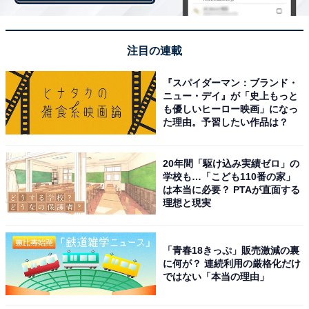
うになったんですよ。そこからは、そっとボディタッチ
をして、上目遣いで見つめて、イベントのときには必
注目の連載
ず、ご主人と同じ係になるようにしました。そうして少
しずつ距離を縮めていったんです」
『スパイダーマン：ブランド・
ニュー・デイ』が「史上もっと
も優しいヒーロー映画」になっ
千絵さんがいよいよ相手を落としたのは、子どもが小2
た理由。予習したい作品は？
になった夏。親子そろって1泊で出かける合宿が開かれ
たといいます。すでに幸さんは出産を終えていました
20年間「駆け込み実績ゼロ」の
学校も…「こども110番の家」
が、体調がなかなか戻らなかったために欠席。ご主人が
は本当に必要？ PTAが直面する
参加していたので、これを機に行動に出たのだそう。
理想と現実
「キャンプファイヤーが終わり、宿泊施設の裏で後片付
「青春18きっぷ」販売激減の裏
に何が？ 連続利用の厳格化だけ
けをしているとき、転んだふりをして助けてもらったん
ではない「本当の理由」
です。ベタですよね（笑）。でも、『足をくじいちゃっ
たみたい。少しだけ休ませてもらっていいですか？』っ