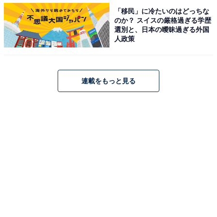
「移民」に冷たいのはどっちな
て言ったら、彼、わざわざ宿に戻って『これで患部を冷
のか？ スイスの厳格過ぎる学歴
やしたら？』って、なぜかビールを2本持って帰ってき
選別と、日本の曖昧過ぎる外国
たんです。これはイケるサインじゃ？と思ったので、宿
人政策
泊施設の裏庭の奥にある遊歩道沿いの小さな東屋に誘っ
て、キスからの、そのまま野外で……」
連載をもっと見る