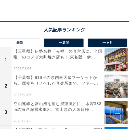
がきたら……欲しくなっても仕方ないでしょ？」と千絵
さん。
「幸さんにはまぁ、少しは悪いかな？と思ってますけ
ど、ぶっちゃけ、幸さんって冴えない人なんですよ。今
最新
一週間
一ヶ月
でも仲良しなフリを続けていて、一緒に海外に行った
【三重県】伊勢名物「赤福」の直営店に、全国
り、お互いの家でランチやお茶をしたりするんですけ
唯一のコメダ大判焼き店も！ 東名阪・伊...
1
ど、なんていうか、すべてがあか抜けていないタイプ。
せっかくイケてるご主人なのに、アンタでいいの？って
2026/08/06
（笑）。タワマンに住んでて、フィットネスジムとかプ
【千葉県】918㎡の県内最大級マーケットか
ら、廃校をリノベした直売所まで。ファー...
ールとか付いているのに、『一度も利用したことない』
2
とか言うんですよ？ あ～～、だから体型が崩れてきてる
2026/08/06
んだ、って。ご主人が可哀想になっちゃいました」
立山連峰と富山湾を望む展望風呂に、水深333
mの海洋深層水風呂。富山県の人気日帰...
3
2026/08/06