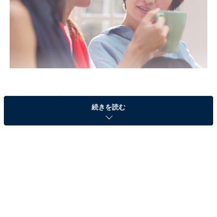
はじまりは「PTA」だった
続きを読む
東京都内在住の浜田千絵さん（43歳・仮名）。シングル
マザーとして小学4年生と中学1年生の息子ふたりを育て
る彼女は、とある罪を犯しているといいます。
「私、不倫してるんですよ。相手は今から6年ほど前に
知り合った人で。下の子どもが幼稚園のときにママ友に
なった人のご主人なんですけどね」