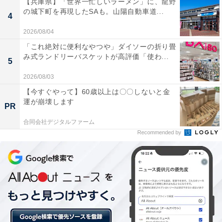
【兵庫県】「世界一忙しいラーメン」に、龍野
の城下町を再現したSAも。山陽自動車道...
4
2026/08/04
「これ絶対に便利なやつや」ダイソーの折り畳
み式ランドリーバスケットが高評価「使わ...
5
2026/08/03
【今すぐやって】60歳以上は〇〇しないと金
運が崩壊します
PR
合同会社デジタルファーム
Recommended by
相手を落とすための1年は、ゲーム感覚だった
「幸さんのご主人を落とすのは、時間はかかりました
が、割に簡単でした。小学校に上がったとき、幸さんと
私は、PTAの役員になったんです。でも、その後すぐに
幸さんが3人目を妊娠して、PTAにはご主人が出てくるよ