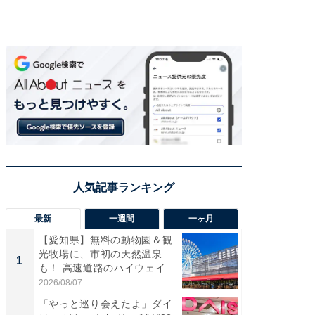
最新
一週間
一ヶ月
【愛知県】無料の動物園＆観
【兵庫
光牧場に、市初の天然温泉
ーメン
1
1
も！ 高速道路のハイウェイオ
再現した
ア...
道...
2026/08/07
2026/08/0
「やっと巡り会えたよ」ダイ
【三重