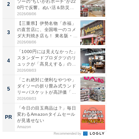
ソーの“ちいかわポーチ”が22
の直営
2
2
0円で反響。ぬい活＆防災...
ダ大判焼
伊...
2026/08/06
2026/08/0
【三重県】伊勢名物「赤福」
【千葉県
の直営店に、全国唯一のコメ
級マー
3
3
ダ大判焼き店も！ 東名阪・
ノベし
伊...
ー...
2026/08/06
2026/08/0
「1000円には見えなかった」
立山連
スタンダードプロダクツのリ
風呂に、
4
4
ュックが「高見えする」の...
層水風
帰...
2026/08/03
2026/08/0
「これ絶対に便利なやつや」
「これ
ダイソーの折り畳み式ランド
ダイソ
5
5
リーバスケットが高評価「使
リーバ
わ...
わ...
2026/08/03
2026/08/0
「今日の目玉商品は？」毎日
【西野
変わるAmazonタイムセール
を追求
PR
PR
が見逃せない
は
Amazon
FINCHI o
Recommended by