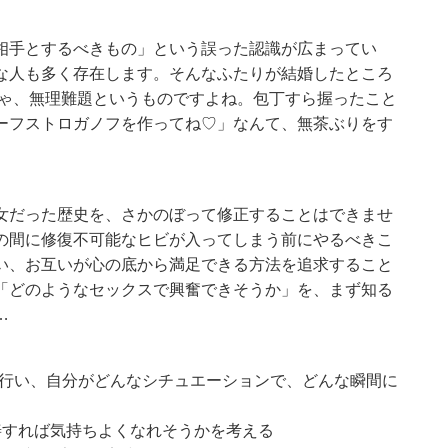
相手とするべきもの」という誤った認識が広まってい
な人も多く存在します。そんなふたりが結婚したところ
りゃ、無理難題というものですよね。包丁すら握ったこと
ーフストロガノフを作ってね♡」なんて、無茶ぶりをす
女だった歴史を、さかのぼって修正することはできませ
の間に修復不可能なヒビが入ってしまう前にやるべきこ
い、お互いが心の底から満足できる方法を追求すること
「どのようなセックスで興奮できそうか」を、まず知る
…
を行い、自分がどんなシチュエーションで、どんな瞬間に
善すれば気持ちよくなれそうかを考える