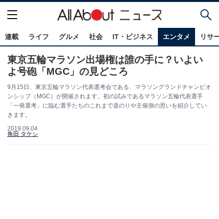
連載
ライフ
グルメ
社会
IT・ビジネス
エンタメ
リサ
東京五輪マラソン出場権は誰の手に？いよい
よ号砲「MGC」の見どころ
9月15日、東京五輪マラソン代表選考会である、マラソングランドチャンピオ
ンシップ（MGC）が開催されます。初の試みであるマラソン五輪代表選手
「一発選考」に臨む選手たちのこれまで道のりや主催側の思いを紹介してい
きます。
2019.09.04
角田 タケシ