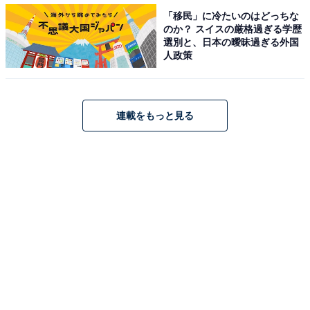
者
「移民」に冷たいのはどっちな
のか？ スイスの厳格過ぎる学歴
選別と、日本の曖昧過ぎる外国
以上の条件を突破した男子31名、女子12名の選手が
人政策
MGCへ出場します。
連載をもっと見る
注目ポイントや注目選手は？
男子は日本記録保持者の大迫傑選手（ナイキオレゴンプ
ロジェクト）、前日本記録保持者の設楽悠太選手
（Honda）、2018年アジア競技会マラソン優勝の井上大
仁選手（MHPS）、2018年福岡国際マラソン優勝の服部
勇馬選手（トヨタ自動車）が4強といわれています。
筆者は他にも、東京マラソンで果敢にチャレンジした中