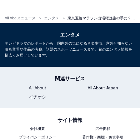
村匠吾選手（富士通）、これまで故障が多かった中でマ
ラソンで好記録を出し、まだまだ伸びしろを感じる藤本
All About ニュース
エンタメ
東京五輪マラソン出場権は誰の手に？いよいよ号砲「MGC」の見どころ
拓選手（トヨタ自動車）、箱根駅伝2区の上り坂で接戦
を制した走りをMGC終盤の勝負どころでも期待される鈴
エンタメ
木健吾選手（富士通）にも注目してほしいと思います。
テレビドラマのレポートから、国内外の気になる音楽事情、意外と知らない
映画業界や作品の考察、話題のスポーツニュースまで、旬のエンタメ情報を
幅広くお届けしています。
女子は12名と少数ですが、マラソンのキャリアは2回な
がらもいずれも2時間22分台のタイムでまとめている松
田瑞生選手（ダイハツ）、2013年のモスクワ世界陸上マ
関連サービス
ラソンで銅メダルの実績がある福士加代子選手（ワコー
All About
All About Japan
ル）などが出場します。
イチオシ
トラック種目で日本代表の経験のある上原美幸選手（第
サイト情報
一生命グループ）、鈴木亜由子選手、関根花観選手（と
会社概要
広告掲載
もに日本郵政グループ）もマラソンでの初代表を狙える
プライバシーポリシー
著作権・商標・免責事項