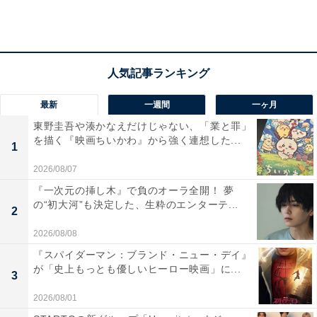
もしも該当者が出なければ、MGCで3位になった選手が
内定することになります。
特に男子は派遣標準記録が日本記録に近い記録というこ
最新
一週間
一ヶ月
ともあり、MGCで3位だった選手も、東京五輪内定の可
東野圭吾や湊かなえだけじゃない、「業と罪」
を描く『映画ちいかわ』から強く連想した...
能性があるといえます。
1
2026/08/07
『一次元の挿し木』で負のオーラ全開！ 夢
※参考
の“初大河”も決定した、生粋のエンターテ...
2
男子マラソン日本記録 2時間5分50秒（大迫傑選手／
2026/08/08
2018年シカゴマラソン）
『スパイダーマン：ブランド・ニュー・デイ』
女子マラソン日本記録 2時間19分12秒（野口みずき選
が「史上もっとも優しいヒーロー映画」に...
3
手／2005年ベルリンマラソン）
2026/08/01