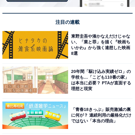
注目の連載
東野圭吾や湊かなえだけじゃな
い、「業と罪」を描く『映画ち
いかわ』から強く連想した映画
8選
20年間「駆け込み実績ゼロ」の
MGC出場までの道のり
学校も…「こども110番の家」
は本当に必要？ PTAが直面する
理想と現実
MGC開催が発表されたのが2017年であり、今回出場す
る選手は以下の条件をクリアした選手です。
「青春18きっぷ」販売激減の裏
に何が？ 連続利用の厳格化だけ
ではない「本当の理由」
指定大会におけるタイム、順位の突破者
期間内における上位2大会の平均記録での基準記録突破