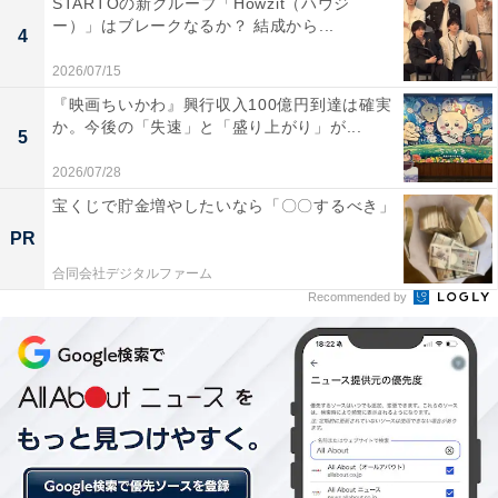
STARTOの新グループ「Howzit（ハウジ
ー）」はブレークなるか？ 結成から...
4
2026/07/15
『映画ちいかわ』興行収入100億円到達は確実
か。今後の「失速」と「盛り上がり」が...
5
2026/07/28
宝くじで貯金増やしたいなら「〇〇するべき」
PR
合同会社デジタルファーム
Recommended by