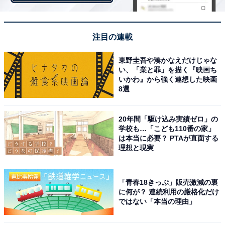
現時点での完成度の高さでは右に出る者がいないと言わ
れているのは、奥川恭伸です。中学時代には軟式野球で
全国制覇を達成。星稜進学後も昨夏の甲子園大会では2
注目の連載
年生にして名門・星稜のエースナンバーを背負い、大会
東野圭吾や湊かなえだけじゃな
開幕戦となった藤蔭戦で勝利投手となりました。
い、「業と罪」を描く『映画ち
いかわ』から強く連想した映画
8選
最速153キロを誇るストレートはもちろんですが、プロ
のスカウトたちが注目するのは田中将大（現ヤンキー
20年間「駆け込み実績ゼロ」の
ス）並みともいわれる切れ味抜群のスライダー。またル
学校も…「こども110番の家」
ックスも田中将大に似ていると評判なので、登板の際は
は本当に必要？ PTAが直面する
理想と現実
その表情にも注目です。
「青春18きっぷ」販売激減の裏
2019年甲子園大会注目選手その3：野村健太（外
に何が？ 連続利用の厳格化だけ
ではない「本当の理由」
野手・山梨学院）