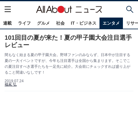
連載
ライフ
グルメ
社会
IT・ビジネス
エンタメ
リサ
101回目の夏が来た！夏の甲子園大会注目選手
レビュー
間もなく始まる夏の甲子園大会。野球ファンのみならず、日本中が注目する
夏の一大イベントですが、今年も注目選手は全国から集まります。そこでこ
の夏注目すべき選手たちを一足先に紹介。大会前にチェックすれば盛り上が
ること間違いなしです！
2019.07.24
福嶌 弘