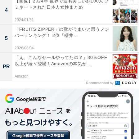
【画像】2024年 世界で最も美しい顔100人 ノ
ミネートされた日本人女性まとめ
4
2024/01/31
「FRUITS ZIPPER」の歌がうまいと思うメン
バーランキング！ 2位「櫻井...
5
2026/08/04
「え、こんなセールやってたの？」80％OFF
以上が続々登場！Amazonの本気が...
PR
Amazon
Recommended by
2019年甲子園大会注目選手その2：奥川恭伸（投
手・星稜）