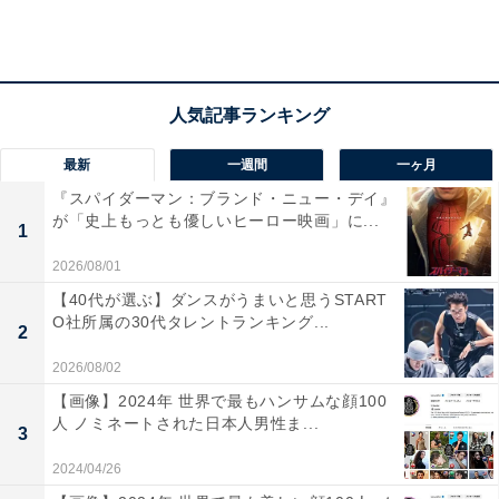
高校生投手BIG4にして、今年の主役と言えばこの選手。
中学時代から強豪校からのスカウトも来るなど、注目選
手として知られていましたが、昨夏の県大会であの大谷
翔平（花巻東・現エンゼルス）をも上回る最速163キロ
最新
一週間
一ヶ月
のストレートを投じたことで一躍有名になりました。
『スパイダーマン：ブランド・ニュー・デイ』
が「史上もっとも優しいヒーロー映画」に...
あれから1年たった現在もその注目度はうなぎ上り。登
1
板する試合には日本だけでなく、メジャーリーグのスカ
2026/08/01
ウトも視察に来るほどで、県大会が開催される球場は常
【40代が選ぶ】ダンスがうまいと思うSTART
O社所属の30代タレントランキング...
に満員御礼というほどの人気を誇ります。
2
2026/08/02
これまで一度も甲子園球場のマウンドを踏んでいないだ
【画像】2024年 世界で最もハンサムな顔100
けに、甲子園出場が決まった際はその一挙手一投足に注
人 ノミネートされた日本人男性ま...
3
目が集まることは間違いナシ。“令和の怪物”の全国デビ
2024/04/26
ューが今から待ち遠しいほどです。