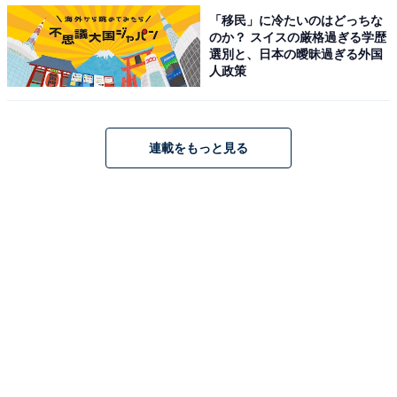
投手ばかりが目立つ今年の高校3年生ですが、野手の筆
「移民」に冷たいのはどっちな
のか？ スイスの厳格過ぎる学歴
頭格と言えるのが野村健太。ガッチリとした体つきで特
選別と、日本の曖昧過ぎる外国
大アーチを量産することから「山梨のデスパイネ」と呼
人政策
ばれ、対戦校から恐れられています。
センバツ終了時点で高校通算40本塁打という長打力はも
連載をもっと見る
ちろんですが、大舞台に強いところも大きな魅力。その
センバツでも2試合で打率.545、2本塁打と大暴れしてい
たので、夏の甲子園でもさらなる飛躍が期待されます。
2019年甲子園大会注目選手その4：度会隆輝（内
野手・横浜）
神奈川の名門・横浜高校で「天才打者」と称されてい
る、2年生の度会隆輝にも注目です。父の度会博文はヤ