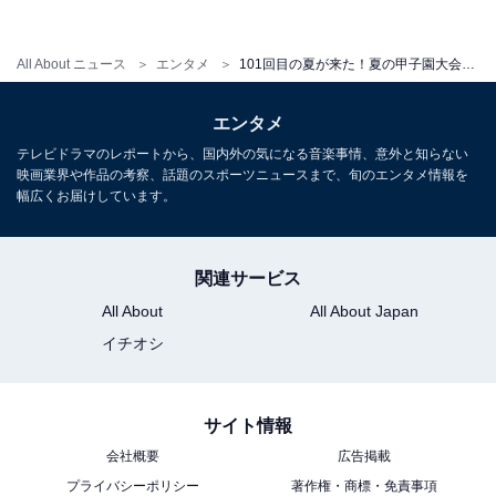
クルトで活躍した元プロ野球選手。父譲りの打撃センス
は中学時代から発揮され、U-15代表として参戦したアジ
All About ニュース
エンタメ
101回目の夏が来た！夏の甲子園大会注目選手レビュー
アチャレンジマッチでは打率.636と大爆発してMVPを獲
得しました。
エンタメ
テレビドラマのレポートから、国内外の気になる音楽事情、意外と知らない
高校入学後もその実力を遺憾なく発揮し、昨秋からセカ
映画業界や作品の考察、話題のスポーツニュースまで、旬のエンタメ情報を
ンドのレギュラーに定着。昨夏の県大会は代打で6打数6
幅広くお届けしています。
安打を記録しましたが、今夏はどんな成績を残すか注目
です。
関連サービス
All About
All About Japan
イチオシ
2019年甲子園大会注目選手その5：清宮福太郎
（内野手・早稲田実業）
サイト情報
最後は1年生の注目選手から。2年前の夏といえば、清宮
会社概要
広告掲載
幸太郎（現日本ハム）が高校生最多本塁打記録を更新し
プライバシーポリシー
著作権・商標・免責事項