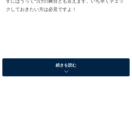
すにはうってつけの舞台とも言えます。いち早くチェッ
クしておきたい方は必見ですよ！
続きを読む
2019年甲子園大会注目選手その1：佐々木朗希