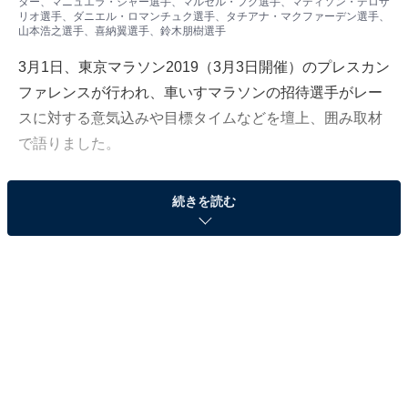
ター、マニュエラ・シャー選手、マルセル・フグ選手、マディソン・デロザ
リオ選手、ダニエル・ロマンチュク選手、タチアナ・マクファーデン選手、
山本浩之選手、喜納翼選手、鈴木朋樹選手
3月1日、東京マラソン2019（3月3日開催）のプレスカン
ファレンスが行われ、車いすマラソンの招待選手がレー
スに対する意気込みや目標タイムなどを壇上、囲み取材
で語りました。
続きを読む
プレスカンファレンスでは、副島正純車いすレースディ
レクターが今回の出場選手について「今回は車いすの陸
上界で牽引している選手に参加していただけます。（自
身もレースに参加するので）彼らのスピードや空気感を
味わえるようにチャレンジしたい」とも言っていまし
た。各選手が語っていただいた目標タイムや意気込みは
次の通りです。