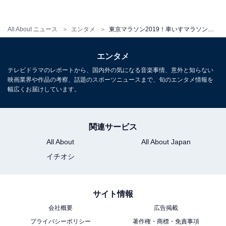
マニュエラ・シャー選手（スイス）
All About ニュース
エンタメ
東京マラソン2019！車いすマラソンの注目選手が意気込みを語る
・自己最高記録……1時間28分17秒
エンタメ
・目標タイム……1時間43分00秒
テレビドラマのレポートから、国内外の気になる音楽事情、意外と知らない
映画業界や作品の考察、話題のスポーツニュースまで、旬のエンタメ情報を
2018年に東京、ベルリン、シカゴ、ニューヨークで優勝
幅広くお届けしています。
しています。他の登壇した選手のコメントから、「強す
ぎる」との声もあがるほどです。
関連サービス
All About
All About Japan
「（コース攻略などの作戦はありますか？）秘密です
イチオシ
が、最後まで集団で行くと思うので、スプリント勝負に
なるのではと思います。去年よりコンディションは良い
です」
サイト情報
会社概要
広告掲載
プライバシーポリシー
著作権・商標・免責事項