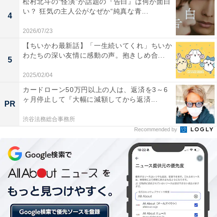
松村北斗の“怪演”が話題の『告白』は何が面白
選手について）フグ選手を見て育ちました。振る舞い含
い？ 狂気の主人公がなぜか“純真な青...
4
めて、選手だけでなく、人として尊敬しています」
2026/07/23
【ちいかわ最新話】「一生続いてくれ」ちいか
鈴木朋樹選手（トヨタ自動車）
わたちの深い友情に感動の声。抱きしめ合...
5
・自己最高記録……1時間24分00秒
2025/02/04
カードローン50万円以上の人は、返済を3～6
・目標タイム……1時間20分51秒（現在の日本記録が1時
ヶ月停止して『大幅に減額してから返済...
PR
間20分52秒）
渋谷法務総合事務所
Recommended by
東京マラソン2018では1秒差の2位でした。海外2選手に
対しての印象などを語っていました。
「（現在のコンディションは）徐々に上がってきていま
す。フグ選手と一緒にドバイでトレーニングをしてきま
した。（壇上の海外2選手については）フグ選手は憧れ