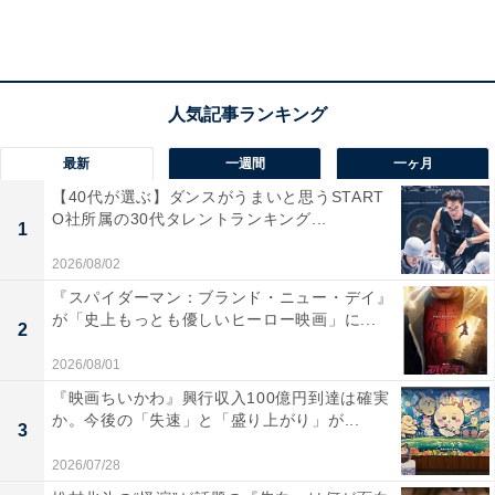
も出場してきました。今はワクワクしています」
ダニエル・ロマンチュク選手（アメリカ）
・自己最高記録……1時間26分26秒
最新
一週間
一ヶ月
・目標タイム……1時間26分00秒
【40代が選ぶ】ダンスがうまいと思うSTART
O社所属の30代タレントランキング...
1
シカゴマラソン、ニューヨークシティマラソンを連勝
2026/08/02
中。最も勢いがある選手と言えます。普段はイリノイ大
『スパイダーマン：ブランド・ニュー・デイ』
学の2年生で、エンジニアの勉強をしているという一面
が「史上もっとも優しいヒーロー映画」に...
2
も持ちます。
2026/08/01
『映画ちいかわ』興行収入100億円到達は確実
「（マラソン連勝中ですが）1回1回が新しいレースで
か。今後の「失速」と「盛り上がり」が...
3
す。（アボット・ワールドマラソンメジャーズの）シリ
2026/07/28
ーズはまだ半分の折り返しだし、これからです。（フグ