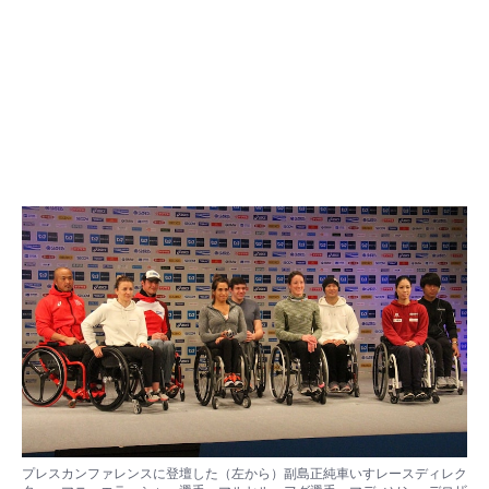
プレスカンファレンスに登壇した（左から）副島正純車いすレースディレク