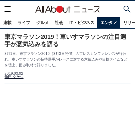
連載
ライフ
グルメ
社会
IT・ビジネス
エンタメ
リサ
東京マラソン2019！車いすマラソンの注目選
手が意気込みを語る
3月1日、東京マラソン2019（3月3日開催）のプレスカンファレンスが行わ
れ、車いすマラソンの招待選手がレースに対する意気込みや目標タイムなど
を壇上、囲み取材で語りました。
2019.03.02
角田 タケシ