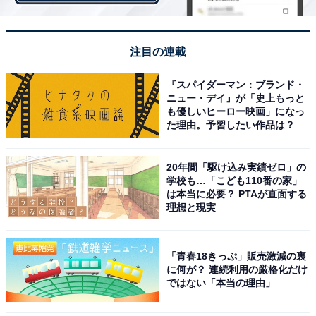
ていた選手です。ダニエル選手は今、勢いがすごく、リ
ーチも凄く長い（2mあるそうです！）。でも2人に勝ち
たいです」
注目の連載
『スパイダーマン：ブランド・
山本浩之選手（福岡）
ニュー・デイ』が「史上もっと
も優しいヒーロー映画」になっ
た理由。予習したい作品は？
・自己最高記録……1時間19分32秒
・目標タイム……1時間25分59秒
20年間「駆け込み実績ゼロ」の
学校も…「こども110番の家」
東京マラソンで過去4回優勝してる実力者です（2010、
は本当に必要？ PTAが直面する
理想と現実
2012、2014、2018）。ちなみに、副島正純車いすレー
スディレクターは5回優勝しており、今回はその記録に
挑むと同時に、初の連覇を目指します。
「青春18きっぷ」販売激減の裏
に何が？ 連続利用の厳格化だけ
ではない「本当の理由」
「（目標タイムについて）フグ選手、ダニエル選手と一