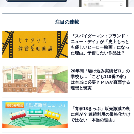
注目の連載
『スパイダーマン：ブランド・
2.大隣憲司（ソフトバンク→ロッテ）
ニュー・デイ』が「史上もっと
も優しいヒーロー映画」になっ
2013年にWBC日本代表入りを果たした大隣憲司も病に
た理由。予習したい作品は？
打ち勝った選手の1人。打たせて取る投球を信条とした
ソフトバンクの左腕エースで、2度の2桁勝利を挙げて活
20年間「駆け込み実績ゼロ」の
学校も…「こども110番の家」
躍していました。
は本当に必要？ PTAが直面する
理想と現実
しかし、WBC終了からわずか3ヵ月後に特定疾患である
黄色靭帯骨化症が発覚。骨化した黄色靭帯が脊髄を圧迫
「青春18きっぷ」販売激減の裏
することで下半身に力が入らなくなるという難病で、選
に何が？ 連続利用の厳格化だけ
手としての復帰が絶望視されました。
ではない「本当の理由」