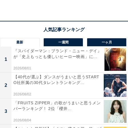
1.盛田幸妃（大洋［横浜を経て現DeNA］→近鉄）
横浜、近鉄の2球団に渡って活躍した盛田幸妃。現役時
最新
一週間
一ヶ月
代は右打者の内角へ切れ込む鋭いシュートが武器の投手
『スパイダーマン：ブランド・ニュー・デイ』
が「史上もっとも優しいヒーロー映画」に...
で、1992年には最優秀防御率のタイトルも獲得しまし
1
た。
2026/08/01
【40代が選ぶ】ダンスがうまいと思うSTART
横浜では佐々木主浩とともにダブルストッパーを務めた
O社所属の30代タレントランキング...
2
主力投手。近鉄へ移籍後もセットアッパーとして活躍し
2026/08/02
ていましたが、間もなく脳腫瘍が見つかり、シーズン中
「FRUITS ZIPPER」の歌がうまいと思うメン
の9月に摘出手術を受けました。
バーランキング！ 2位「櫻井...
3
2026/08/04
手術後に医師からは「野球をするのは難しい」という通