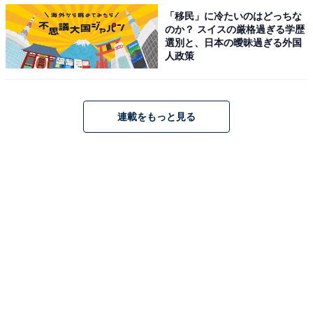
その後シーズン中の手術にリハビリを経て、翌2014年に
「移民」に冷たいのはどっちな
は一軍に復帰。同年の7月27日に行われたオリックス戦
のか？ スイスの厳格過ぎる学歴
選別と、日本の曖昧過ぎる外国
で勝利を挙げ、国指定の難病を乗り越えて勝利投手にな
人政策
った、初のプロ野球選手となりました。
連載をもっと見る
3.小谷野栄一（日本ハム→オリックス）
呼吸困難や動悸、吐き気やめまいに突然襲われるという
パニック障害。その病の経験を持つのが昨年まで16年間
に渡りプレーしていた小谷野栄一です。
日本ハムに在籍していた2006年、突如として発作やめま
い、吐き気に襲われたという小谷野。検査の結果パニッ
ク障害であることが判明し、二軍の寮で静養する日々を
過ごしていました。