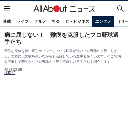
連載
ライフ
グルメ
社会
IT・ビジネス
エンタメ
リサ
病に屈しない！ 難病を克服したプロ野球選
手たち
頑強な身体を持つ選手がプレーしている印象が強いプロ野球の世界。しか
し、実際には大病を患いながらも活躍している選手も多くいます。そこで病
を克服して華やかなプロ野球の世界で活躍した選手たちを紹介します。
2019.02.05
福嶌 弘