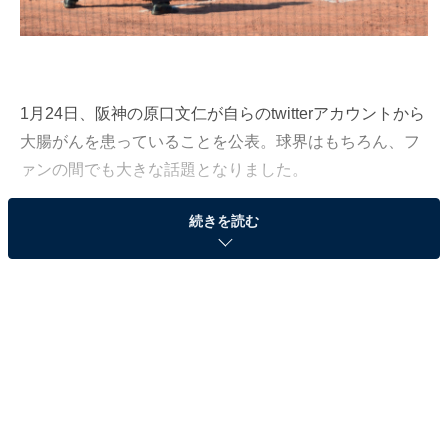
1月24日、阪神の原口文仁が自らのtwitterアカウントから
大腸がんを患っていることを公表。球界はもちろん、フ
ァンの間でも大きな話題となりました。
続きを読む
原口と言えば、2016年に打てる捕手としてブレイク。昨
シーズンは代打の切り札として活路を見出し、代打時の
打率は.404という好成績で球団シーズン代打安打の最多
記録を更新し、「新・代打の神様」としてファンから愛
される存在になりました。そんな経歴を持つ選手だった
だけに、多くの心配する声があがりました。
頑強な肉体を持つ選手ばかりというイメージが強いプロ