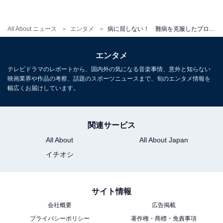
当時二軍のコーチを務めていた福良淳一は小谷野の素質
All About ニュース
エンタメ
病に屈しない！ 難病を克服したプロ野球選手たち
を見抜き、徹底的にケア。翌2007年からはレギュラーに
定着して3度のリーグ優勝に貢献、2010年には打点王に
エンタメ
輝く活躍をみせるまでになりました。2014年オフには福
テレビドラマのレポートから、国内外の気になる音楽事情、意外と知らない
良がヘッドコーチ（2015年途中から監督）を務めていた
映画業界や作品の考察、話題のスポーツニュースまで、旬のエンタメ情報を
幅広くお届けしています。
オリックスへFA移籍し、その師弟関係は長く続きまし
た。
関連サービス
All About
All About Japan
4.赤松真人（阪神→広島）
イチオシ
原口が胃がんを公表するおよそ3年前の2016年、同じよ
うに胃がんであることを明かしたのが広島の赤松真人。
サイト情報
チームには欠かせない存在となっていましたが、シーズ
会社概要
広告掲載
ンオフに受けた人間ドックで初期段階の胃がんが見つか
プライバシーポリシー
著作権・商標・免責事項