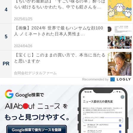
【ちいかわ最新話】「すごい喋るの草」酔っぱ
告を受けたにもかかわらず、懸命なリハビリで克服。手
らい続けるちいかわたち、中でも鎧さんを...
4
術から1年後の1999年には一軍のマウンドに戻り、2年後
の2001年には34試合に投げて2勝をマークしました。近
2025/01/25
鉄のリーグ優勝に貢献し、シーズン終了後にはカムバッ
【画像】2024年 世界で最もハンサムな顔100
人 ノミネートされた日本人男性ま...
ク賞も受賞。病に負けずにマウンドに立つ姿はいつしか
5
「奇跡のリリーバー」と呼ばれるようになり、多くの感
2024/04/26
動を呼びました。
【宝くじ】このままの買い方で、本当に当たる
と思いますか
PR
合同会社デジタルファーム
Recommended by