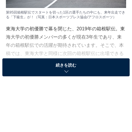
第95回箱根駅伝でスタートを切った1区の選手たちの中にも、来年出走でき
る「下級生」が！（写真：日本スポーツプレス協会/アフロスポーツ）
東海大学の初優勝で幕を閉じた、2019年の箱根駅伝。東
海大学の初優勝メンバーの多くが現在3年生であり、来
年の箱根駅伝での活躍が期待されています。そこで、本
稿では、東海大学と同様に次回の箱根駅伝に出場できる
「下級生（現1～3年生）」を多く擁している大学を一足
続きを読む
早く分析！ 2020年の箱根駅伝で飛躍が期待される大学や
選手を紹介します。
◆東海大学
前述の通り、チームの主力選手に3年生が多く、入学時
より「この学年が4年生になったときには東海大学が初
優勝か」と言われていました。今回、補欠選手となって