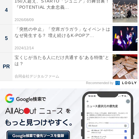
150人超え、STARTO「ジュニア」の舞台裏！
『POTENTIAL 大倉忠義...
4
◆法政大学
2026/08/09
主力の青木涼真選手、佐藤敏也選手（ともに3年）のラ
「突然の中止」「空席ガラガラ」なイベントは
ストイヤーとなる次回大会。6区に坪井慧選手（3年）の
なぜ発生する？ 増え続けるK-POPア...
5
目途が立ったため、大黒柱だった坂東悠汰選手（4年）
2024/12/14
が抜ける2区には、いよいよ佐藤選手が登場でしょう
宝くじが当たる人にだけ共通する“ある特徴”と
か。
は？
PR
合同会社デジタルファーム
◆國學院大學
Recommended by
往路を3位で終えた國學院大學。その往路出場メンバー
が全員残ります。注目は5区区間賞となった浦野雄平選
手（3年）の起用区間です。本人は2区希望のようで、も
しそうなると、アドバンテージが見込まれる5区の人選
がポイントとなりそうです。