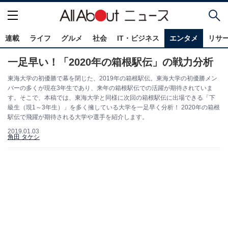
連載
ライフ
グルメ
社会
IT・ビジネス
エンタメ
リサ
一足早い！「2020年の箱根駅伝」の戦力分析
東海大学の初優勝で幕を閉じた、2019年の箱根駅伝。東海大学の初優勝メン
バーの多くが現在3年生であり、来年の箱根駅伝での活躍が期待されていま
す。そこで、本稿では、東海大学と同様に次回の箱根駅伝に出場できる「下
級生（現1～3年生）」を多く擁している大学を一足早く分析！ 2020年の箱根
駅伝で飛躍が期待される大学や選手を紹介します。
2019.01.03
角田 タケシ