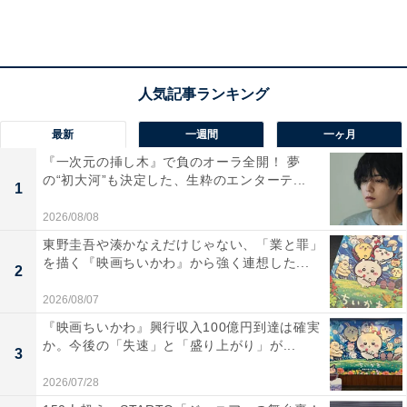
◆東洋大学
2区区間4位の山本修二選手（4年）らが卒業しますが、
今回走ったメンバー7名が来年も残ります。主力と目さ
最新
一週間
一ヶ月
れていた渡邉奏太選手（3年）、大森龍之介選手（2年）
『一次元の挿し木』で負のオーラ全開！ 夢
の復調が王座復権への鍵となりそうです。
の“初大河”も決定した、生粋のエンターテ...
1
2026/08/08
◆駒澤大学
東野圭吾や湊かなえだけじゃない、「業と罪」
を描く『映画ちいかわ』から強く連想した...
今回の箱根駅伝で難所の区間を担った4年生4名が卒業し
2
ますが、現2年生は選手層が厚く、この中からの台頭に
2026/08/07
期待したいところです。小原拓未選手、神戸駿介選手
『映画ちいかわ』興行収入100億円到達は確実
か。今後の「失速」と「盛り上がり」が...
（ともに2年）は箱根駅伝予選会を経験しており、ハー
3
フマラソンの距離にも対応できそうです。
2026/07/28