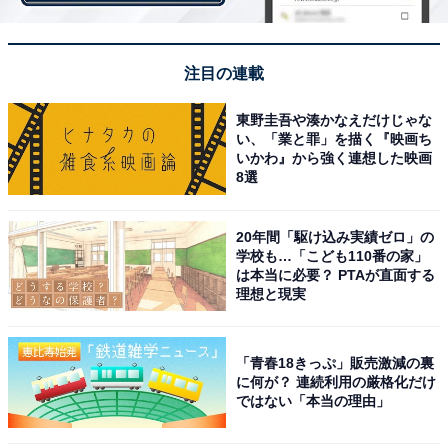
◆帝京大学
注目の連載
エースとして主要区間を担った畔上和弥選手（4年）が
卒業しますが、エントリーメンバーが12名も残ります。
東野圭吾や湊かなえだけじゃな
い、「業と罪」を描く『映画ち
3区区間3位となった遠藤大地選手（1年）、10区区間賞
いかわ』から強く連想した映画
の星岳選手（2年）など今回の箱根駅伝で結果を残した
8選
選手もおり、次回大会も注意したいチームです。
20年間「駆け込み実績ゼロ」の
学校も…「こども110番の家」
◆早稲田大学
は本当に必要？ PTAが直面する
理想と現実
今シーズンは故障者が多く、年間を通して苦戦し、箱根
駅伝でも総合12位と奮いませんでした。しかし、エント
「青春18きっぷ」販売激減の裏
リーメンバーが13名残ることに加え、4月には有望な新
に何が？ 連続利用の厳格化だけ
入生の加入も決まっています。1区区間4位中谷雄飛選手
ではない「本当の理由」
（1年）をはじめ、有力選手が揃う現1年生を中心に、ま