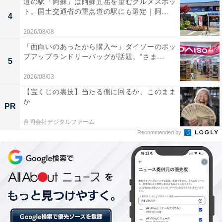
道の駅「阿蘇」は阿蘇五岳を望むグルメスポッ
ト。国土交通省の重点道の駅にも選定｜阿...
4
2026/08/08
「トナカイケーキ チョコクリーム＆クッキー』（税込329円）。チョコム
ースケーキの中は、サクッと食感のよいチョコクッキー
「面白いのあったから購入〜」ダイソーのポッ
プアップランドリーバッグが話題。“さま...
5
また12月19日（水）から7日間限定で発売されるのは、
サンタやトナカイのキュートなケーキや、2～3人向けの
2026/08/03
大きめ個食ケーキ。
【宝くじの裏技】当たる側に回るか、このまま
か
PR
合同会社デジタルファーム
おひとりサイズのケーキは「サンタさんケーキ バニラ
Recommended by
＆いちごクリーム」、「トナカイケーキ チョコクリー
ム＆クッキー」、「柊ケーキ 苺クリーム＆苺ブリュ
レ」の3品です（各税込329円／全国で発売）。