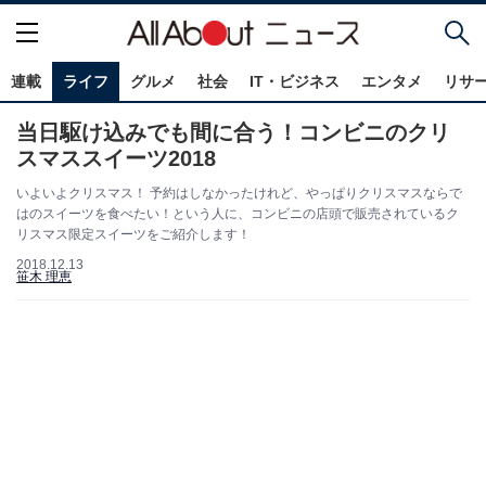
連載
ライフ
グルメ
社会
IT・ビジネス
エンタメ
リサ
当日駆け込みでも間に合う！コンビニのクリ
スマススイーツ2018
いよいよクリスマス！ 予約はしなかったけれど、やっぱりクリスマスならで
はのスイーツを食べたい！という人に、コンビニの店頭で販売されているク
リスマス限定スイーツをご紹介します！
2018.12.13
笹木 理恵