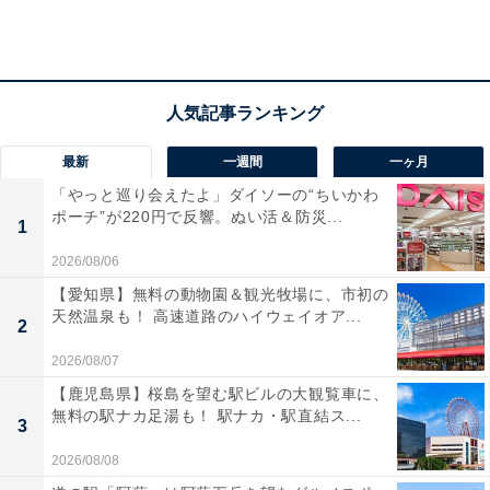
最新
一週間
一ヶ月
「やっと巡り会えたよ」ダイソーの“ちいかわ
「サンタさんケーキ バニラ＆いちごクリーム」（税込329円）。クッキー
ポーチ”が220円で反響。ぬい活＆防災...
とイチゴクリームをバニラクリームでおおい、サンタクロースにデコレーシ
1
ョン
2026/08/06
【愛知県】無料の動物園＆観光牧場に、市初の
天然温泉も！ 高速道路のハイウェイオア...
2
2026/08/07
【鹿児島県】桜島を望む駅ビルの大観覧車に、
無料の駅ナカ足湯も！ 駅ナカ・駅直結ス...
3
2026/08/08