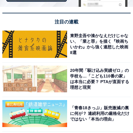
注目の連載
東野圭吾や湊かなえだけじゃな
い、「業と罪」を描く『映画ち
いかわ』から強く連想した映画
8選
20年間「駆け込み実績ゼロ」の
学校も…「こども110番の家」
は本当に必要？ PTAが直面する
理想と現実
「青春18きっぷ」販売激減の裏
に何が？ 連続利用の厳格化だけ
ではない「本当の理由」
「セブンプレミアム ティラミスケーキ4号」（税込699円）。みんな大好
き、ティラミスがホールサイズに！