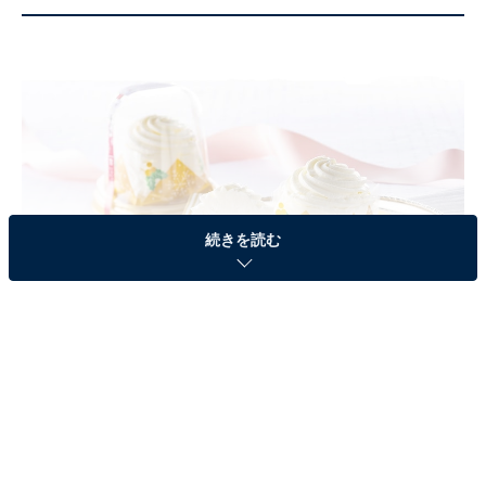
続きを読む
「苺ソースのミニかまくら」（税込297円／全国で発売）。「エグロワイヤ
ル®」を使用したコクのあるババロア、苺ソース、スポンジ、北海道産クリ
ームのハーモニーは誰もが好きな味
セブン‐イレブンでは11月末より、人気の定番商品をクリ
スマス仕様にアレンジした限定スイーツが発売中です。