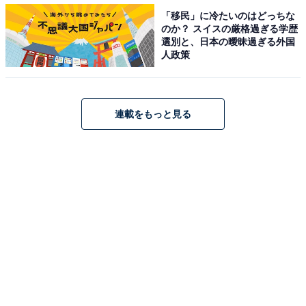
「移民」に冷たいのはどっちな
一方、大きめ個食ケーキは今年初めての試みで、「セブ
のか？ スイスの厳格過ぎる学歴
選別と、日本の曖昧過ぎる外国
ンプレミアム ティラミスケーキ4号」（税込699円）、
人政策
「セブンプレミアム カマンベールチーズスフレケーキ
4号」（税込699円）、「Xmasスペシャル プリン・
ア・ラ・モード」（税込888円）の3品が登場します（す
連載をもっと見る
べて全国で発売）。チョコやイチゴなど味のバリエーシ
ョンも異なるので、いろいろ食べ比べてみるのも楽しそ
うです。