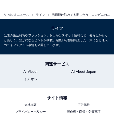
All About ニュース
ライフ
当日駆け込みでも間に合う！コンビニのクリスマススイーツ2018
ライフ
話題の生活雑貨やファッション、お出かけスポット情報など、暮らしがもっ
と楽しく、豊かになるヒントが満載。編集部が独自調査した、気になる他人
のライフスタイル事情も公開しています。
「Xmasスペシャル プリン・ア・ラ・モード」（税込888円）。「エグロ
関連サービス
ワイヤル®」を使用したカスタードババロアに、プリンや果肉感のある苺ソ
ースをトッピング
All About
All About Japan
イチオシ
サイト情報
会社概要
広告掲載
プライバシーポリシー
著作権・商標・免責事項