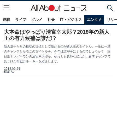
連載
ライフ
グルメ
社会
IT・ビジネス
エンタメ
リサ
大本命はやっぱり清宮幸太郎？2018年の新人
王の有力候補は誰だ!?
新人選手たちの最初の目標として挙がるのが新人王のタイトル。一生に一度
のチャンスとなるこのタイトルを、今年は誰が手にするのでしょうか？ 注
目度ナンバーワンの清宮幸太郎か、それとも意外な伏兵か…春季キャンプで
見つけた即戦力ルーキーを紹介します。
2018.02.24
福嶌 弘