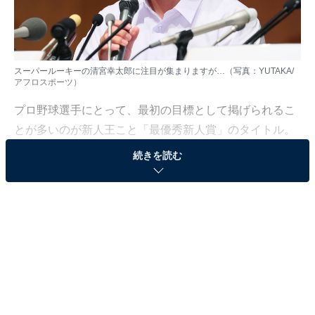
スーパールーキーの清宮幸太郎に注目が集まりますが…（写真：YUTAKA/
アフロスポーツ）
プロ野球選手にとって、最初の目標として掲げられるこ
とが多いのが新人王こと「最優秀新人賞」のタイトル。
文字通りその年の新人選手で最も活躍した者に与えられ
続きを読む
る賞で、過去の受賞者には上原浩治（99年）や田中将大
（07年）の日本人メジャーリーガーを始め、近年でも則
本昂大（13年）や山崎康晃（15年）などのスター選手が
獲得しています。
生涯に一度しか獲得できないタイトルだけにファンの注
目度も高い新人王。今年の候補者たちにはどんな選手が