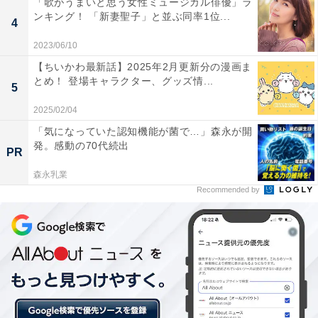
「歌がうまいと思う女性ミュージカル俳優」ラ
オリック
ンキング！ 「新妻聖子」と並ぶ同率1位...
K-鈴木
投手
日立製鉄所
2位
4
ス
2023/06/10
オリック
内野
福田周平
NTT東日本
3位
【ちいかわ最新話】2025年2月更新分の漫画ま
ス
手
とめ！ 登場キャラクター、グッズ情...
5
清宮幸太
内野
日本ハム
早稲田実業高校
1位
2025/02/04
郎
手
「気になっていた認知機能が菌で…」森永が開
内野
発。感動の70代続出
安田尚憲
ロッテ
履正社高校
1位
PR
手
森永乳業
内野
藤岡裕大
ロッテ
トヨタ自動車
2位
Recommended by
手
昨年は源田壮亮が19年ぶりとなる野手の新人王に輝きま
したが、今季は投手の方に即戦力な選手が集まったとい
うのがもっぱらの評判。中でも注目されているのはオリ
ックスの田嶋大樹です。