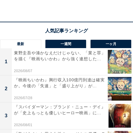
まずはパ・リーグの選手たちから見ていきましょう。
パ・リーグの主な新人選手たち
所属チー
守備
ドラフト
最新
一週間
一ヶ月
選手名
出身
ム
位置
順位
東野圭吾や湊かなえだけじゃない、「業と罪」
ソフトバ
を描く『映画ちいかわ』から強く連想した...
1
高橋礼
投手
専修大学
2位
ンク
2026/08/07
齊藤大将
西武
投手
明治大学
1位
『映画ちいかわ』興行収入100億円到達は確実
徳島インディゴソ
か。今後の「失速」と「盛り上がり」が...
2
伊藤翔
西武
投手
3位
ックス
2026/07/28
外野
『スパイダーマン：ブランド・ニュー・デイ』
岩見雅紀
楽天
慶応大学
2位
手
が「史上もっとも優しいヒーロー映画」に...
3
オリック
田嶋大樹
投手
JR東日本
1位
2026/08/01
ス