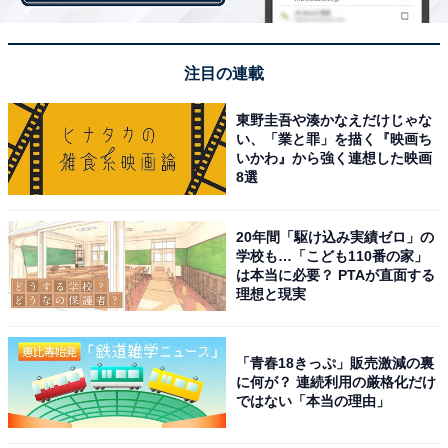
プロ入り前から完成度の高い即戦力投手として注目を集
注目の連載
めていましたが、春季キャンプの第1クールではすべて
でブルペン入りして投げ込み順調に調整しています。希
東野圭吾や湊かなえだけじゃな
少な左腕投手という点も価値があり、開幕から先発ロー
い、「業と罪」を描く『映画ち
いかわ』から強く連想した映画
テーションに入れれば2桁勝利も可能で、新人王の有力
8選
候補と言えるでしょう。また、同じ左腕投手である齊藤
大将（西武）も春季キャンプでは一軍に帯同し、シート
20年間「駆け込み実績ゼロ」の
打撃等で精力的に投球するなど首脳陣の評価を高めてい
学校も…「こども110番の家」
ます。
は本当に必要？ PTAが直面する
理想と現実
そして今年のプロ野球界で最も注目を集めているスーパ
「青春18きっぷ」販売激減の裏
ールーキー、清宮幸太郎も忘れてはなりません。高校通
に何が？ 連続利用の厳格化だけ
算111本塁打という史上最多記録を打ち立てたスラッガ
ではない「本当の理由」
ーは1月に右手親指を痛めた影響でキャンプでは打撃練