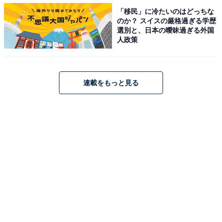
習を控えていましたが、キャンプも佳境に迫った21日に
「移民」に冷たいのはどっちな
ようやく屋外フリー打撃を行うと57スイングで14本のサ
のか？ スイスの厳格過ぎる学歴
選別と、日本の曖昧過ぎる外国
ク越えをマーク。しかもそのうち5本は場外弾という驚
人政策
きの物でした。
オープン戦での結果次第と言えますが、開幕一軍でレギ
連載をもっと見る
ュラーに固定され、10本塁打以上を放つようなら新人王
の座は堅いといえます。ちなみにパ・リーグで高卒1年
目の野手の新人王は86年の清原和博（西武）以来、32年
ぶりの快挙となります。