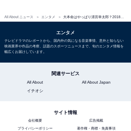
All About ニュース
エンタメ
大本命はやっぱり清宮幸太郎？2018年の新人王の有力候補は誰だ!?
エンタメ
テレビドラマのレポートから、国内外の気になる音楽事情、意外と知らない
映画業界や作品の考察、話題のスポーツニュースまで、旬のエンタメ情報を
幅広くお届けしています。
セ・リーグは即戦力ルーキーが火花を散らす
関連サービス
続いてはセ・リーグの新人王候補です。
All About
All About Japan
イチオシ
セ・リーグの主な新人選手たち
所属チー
守備位
ドラフト順
サイト情報
選手名
出身
ム
置
位
会社概要
広告掲載
中村奨
プライバシーポリシー
著作権・商標・免責事項