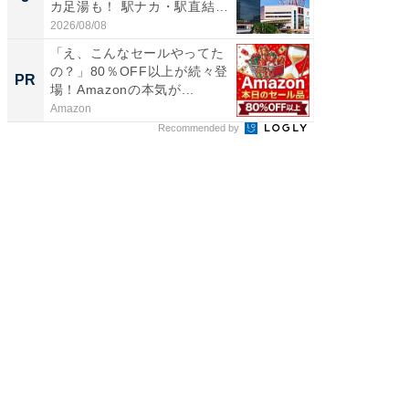
カ足湯も！ 駅ナカ・駅直結
層水風
ス...
帰...
2026/08/08
2026/08/0
「え、こんなセールやってた
Amaz
の？」80％OFF以上が続々登
0%OF
PR
PR
場！Amazonの本気が...
Amazon
Amazon
Recommended by