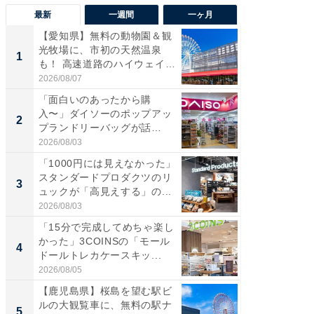
最新
一週間
一ヶ月
【愛知県】無料の動物園＆観
【兵庫
光牧場に、市初の天然温泉
ーメン
1
1
も！ 高速道路のハイウェイオ
再現した
ア...
道...
2026/08/07
2026/08/0
「面白いのあったから購
【三重
入〜」ダイソーのポップアッ
の直営
2
2
プランドリーバッグが話
ダ大判焼
題。“さま...
伊...
2026/08/03
2026/08/0
「1000円には見えなかった」
【千葉県
スタンダードプロダクツのリ
級マー
3
3
ュックが「高見えする」の...
ノベし
ー...
2026/08/03
2026/08/0
「15分で完成してめちゃ楽し
「100
かった」3COINSの「モール
スタン
4
4
ドールトレカケースキッ...
ュックが
2026/08/05
2026/08/0
【鹿児島県】桜島を望む駅ビ
立山連
ルの大観覧車に、無料の駅ナ
風呂に、
5
5