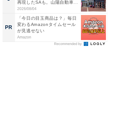
再現したSAも。山陽自動車
は和の
道...
が...
2026/08/04
2026/08/0
「今日の目玉商品は？」毎日
FINCH
変わるAmazonタイムセール
クセッ
PR
PR
が見逃せない
Amazon
FINCHI o
Recommended by