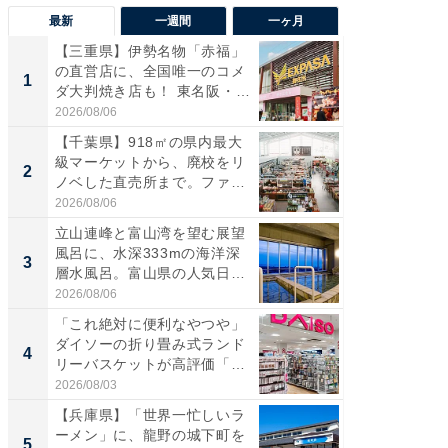
最新
一週間
一ヶ月
【三重県】伊勢名物「赤福」
【兵庫
の直営店に、全国唯一のコメ
ーメン
1
1
ダ大判焼き店も！ 東名阪・
再現した
伊...
道...
2026/08/06
2026/08/0
【千葉県】918㎡の県内最大
【三重
級マーケットから、廃校をリ
「鈴鹿天
2
2
ノベした直売所まで。ファ
は100
ー...
2026/08/06
2026/08/0
立山連峰と富山湾を望む展望
ステラ
風呂に、水深333mの海洋深
詰め放題
3
3
層水風呂。富山県の人気日
00円で「
帰...
2026/08/06
2026/08/0
「これ絶対に便利なやつや」
「ミニオ
ダイソーの折り畳み式ランド
ッグ！ 
4
4
リーバスケットが高評価「使
ど、夏限
わ...
2026/08/03
2026/08/0
【兵庫県】「世界一忙しいラ
【埼玉
ーメン」に、龍野の城下町を
「行田天
5
5