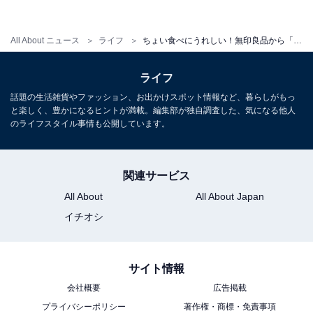
All About ニュース
ライフ
ちょい食べにうれしい！無印良品から「小さめカレーシリーズ」新発売
ライフ
話題の生活雑貨やファッション、お出かけスポット情報など、暮らしがもっ
と楽しく、豊かになるヒントが満載。編集部が独自調査した、気になる他人
のライフスタイル事情も公開しています。
関連サービス
All About
All About Japan
イチオシ
サイト情報
会社概要
広告掲載
プライバシーポリシー
著作権・商標・免責事項