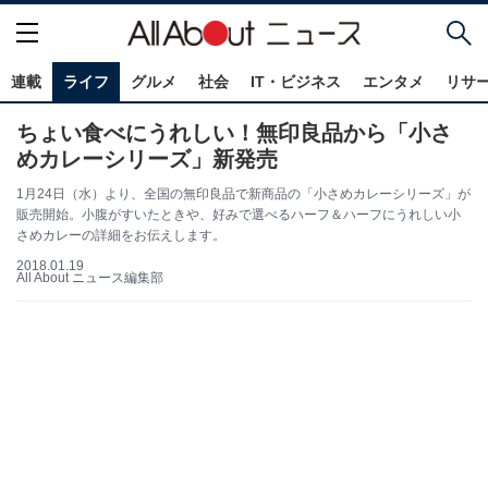
連載
ライフ
グルメ
社会
IT・ビジネス
エンタメ
リサ
ちょい食べにうれしい！無印良品から「小さ
めカレーシリーズ」新発売
1月24日（水）より、全国の無印良品で新商品の「小さめカレーシリーズ」が
販売開始。小腹がすいたときや、好みで選べるハーフ＆ハーフにうれしい小
さめカレーの詳細をお伝えします。
2018.01.19
All About ニュース編集部