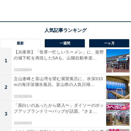
商品概要
最新
一週間
一ヶ月
容量はすべて90g（1人前）です。
【兵庫県】「世界一忙しいラーメン」に、龍野
の城下町を再現したSAも。山陽自動車道...
1
小さめカレー キーマ 税込190円
2026/08/04
北インドのキーマカレーをお手本に、ガラムマサラのス
立山連峰と富山湾を望む展望風呂に、水深333
パイス感が生かされています。濃厚でマイルドな口あた
mの海洋深層水風呂。富山県の人気日帰...
2
りが特長です。
2026/08/06
小さめカレー 国産りんごと野菜 税込190円
「面白いのあったから購入〜」ダイソーのポッ
プアップランドリーバッグが話題。“さま...
りんごとかぼちゃの甘みが生かされた、マイルドな野菜
3
カレーです。じゃが芋、人参、玉ねぎ、ズッキーニが入
2026/08/03
っており、具だくさんに仕上がっています。