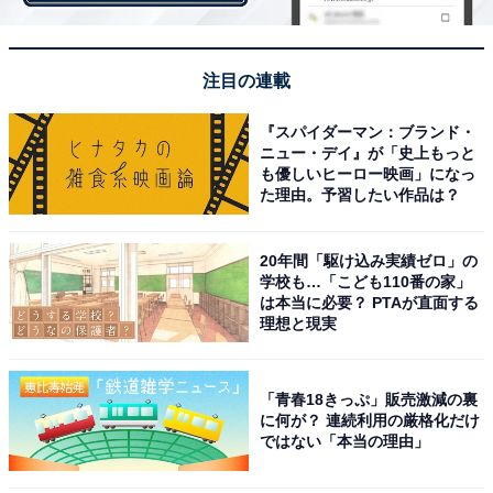
小さめカレー グリーン 税込250円
注目の連載
青唐辛子の辛さとレモングラスの風味が特長の、タイを
代表するカレーです。ココナッツが使用されており、 辛
『スパイダーマン：ブランド・
さと旨みのバランスが整っています。
ニュー・デイ』が「史上もっと
も優しいヒーロー映画」になっ
た理由。予習したい作品は？
小さめカレー マッサマン 税込250円
ローストピーナッツとココナッツミルクで、香りと甘み
20年間「駆け込み実績ゼロ」の
が引き出されています。程よいスパイス感とマイルドな
学校も…「こども110番の家」
味わいのタイカレーです。
は本当に必要？ PTAが直面する
理想と現実
小さめカレー プラウンモイリー（海老のココナッツカ
レー） 税込250円
「青春18きっぷ」販売激減の裏
海老の旨みとココナッツミルクのコクが生かされたクリ
に何が？ 連続利用の厳格化だけ
ではない「本当の理由」
ーミーなカレーです。レモンの程よい酸味で、爽やかな
味わいに仕上がっています。