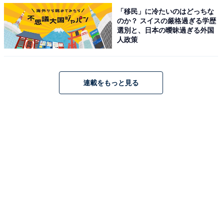
「移民」に冷たいのはどっちな
のか？ スイスの厳格過ぎる学歴
小さめカレー ココナッツチキン 税込250円
選別と、日本の曖昧過ぎる外国
黒こしょうと唐辛子、 マスタードのスパイス感とココナ
人政策
ッツミルクのコクが特長のチキンカレー。トマトと玉ね
ぎの旨みでバランスが整っています。
連載をもっと見る
小さめカレー パラックパニール（ほうれん草チーズカ
レー）税込250円
インドのチーズ・パニールとほうれん草を煮込んだカレ
ーです。 赤唐辛子や数種のスパイスが効いています。