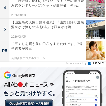
「これ絶対に便利なやつや」ダイソーの折り畳
み式ランドリーバスケットが高評価「使わ...
4
小さめカレー チャナマサラ 税込190円
2026/08/03
チャナ（ひよこ豆）が使われた豆のカレーです。クミン
【山梨県の人気日帰り温泉】「山梨日帰り温泉
やコリアンダー、カルダモンの香りとトマトの程よい酸
源泉かけ流しの湯 桜湯」は源泉かけ流...
5
味が生かされています。
2026/08/05
「宝くじを買う前に〇〇をするだけです」7億
小さめカレー シチリアレモンのクリーミーチキン 税
当選者が続出
PR
込190円
シチリア産のレモンの酸味が生かされ、ココナッツミル
合同会社デジタルファーム
Recommended by
クでまろやかな味わいに仕上がっています。レモンの爽
やかな香りと程よいスパイス感が特長です。
小さめカレー バターチキン 税込250円
ギー（バターオイル）が使用され、まろやかに仕上がっ
ています。カスリメティの香り、トマトの旨み、カシュ
ーナッツのコクがおいしさのポイントです。