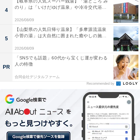
【岐阜県の人気スーパー銭湯】「湯どころ み
のり」は「いけだゆげ温泉」や冷冷交代浴...
4
2026/08/09
【山梨県の人気日帰り温泉】「多摩源流温泉
小菅の湯」は大自然に囲まれた癒やしの施...
5
2026/08/09
「SNSでも話題」60代から宝くじ運が変わる
人の特徴
PR
フエルサブルータWA!!の魅力とは？
合同会社デジタルファーム
Recommended by
写真もビデオもOKとあって、「#フエルサブルータ」と
検索をすれば、多くの写真や感想が投稿されています。
でも、それを見ても「結局どんなパフォーマンスか？」
を想像するのが難しいのも特徴です。実際に観てわかっ
たのは、このパフォーマンスは体感型で、その場に身を
置いてこそ楽しめるということ。