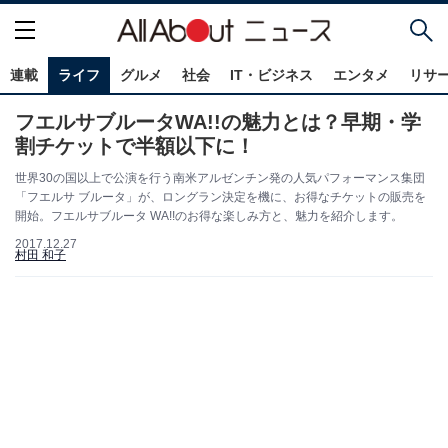
連載
ライフ
グルメ
社会
IT・ビジネス
エンタメ
リサ
フエルサブルータWA!!の魅力とは？早期・学
割チケットで半額以下に！
世界30の国以上で公演を行う南米アルゼンチン発の人気パフォーマンス集団
「フエルサ ブルータ」が、ロングラン決定を機に、お得なチケットの販売を
開始。フエルサブルータ WA!!のお得な楽しみ方と、魅力を紹介します。
2017.12.27
村田 和子