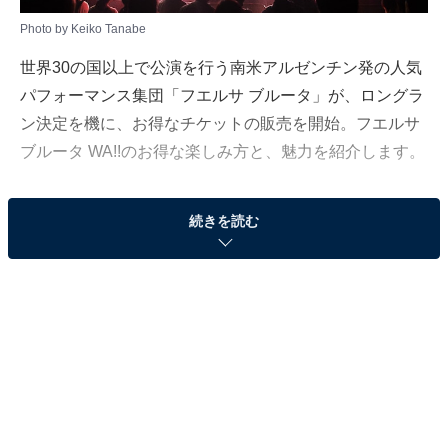
Photo by Keiko Tanabe
世界30の国以上で公演を行う南米アルゼンチン発の人気
パフォーマンス集団「フエルサ ブルータ」が、ロングラ
ン決定を機に、お得なチケットの販売を開始。フエルサ
ブルータ WA!!のお得な楽しみ方と、魅力を紹介します。
続きを読む
早いがお得！なんと早割は半額の4,350円！
12月14日からロングラン公演の実施を開始したフエルサ
ブルータWA!!。これを機にお得なチケット「早割」「学
割」が登場！ 定価は一階席のフロア・ムーズアラウン
ドで8,700円。これが公演月の前月24日までに購入する
ことで、早割となり半額の4,350円と半額になるというか
らお得です。