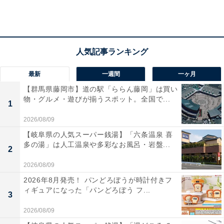
最新
一週間
一ヶ月
また学割は各公演50枚限定で3,980円（入場時、学生証
【群馬県藤岡市】道の駅「ららん藤岡」は買い
提示）になるというもの。SNS映えも間違いなしのフエ
物・グルメ・遊びが揃うスポット。全国で...
1
ルサブルータ WA!!は、若い方にも人気です。興味はあっ
ても価格で足踏みをしていた方、各種割引を上手に活用
2026/08/09
してぜひお出かけください。
【岐阜県の人気スーパー銭湯】「六条温泉 喜
多の湯」は人工温泉や多彩なお風呂・岩盤...
2
2026/08/09
2026年8月発売！ パンどろぼうが時計付きフ
ィギュアになった「パンどろぼう フ...
3
2026/08/09