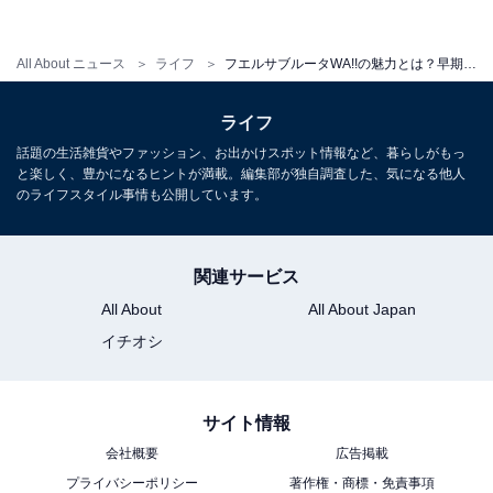
た想定外の演出に、目はくぎ付けに。時間がたつのがあ
っという間です。常識にとらわれない自由なスタイル
All About ニュース
ライフ
フエルサブルータWA!!の魅力とは？早期・学割チケットで半額以下に！
は、見ているだけで爽快な気分になり、ストレス発散に
もよさそう。
ライフ
話題の生活雑貨やファッション、お出かけスポット情報など、暮らしがもっ
と楽しく、豊かになるヒントが満載。編集部が独自調査した、気になる他人
のライフスタイル事情も公開しています。
関連サービス
All About
All About Japan
イチオシ
サイト情報
会社概要
広告掲載
プライバシーポリシー
著作権・商標・免責事項