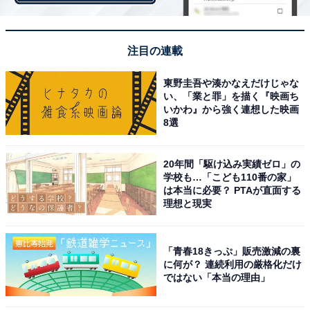
注目の連載
東野圭吾や湊かなえだけじゃな
い、「業と罪」を描く『映画ち
いかわ』から強く連想した映画
8選
20年間「駆け込み実績ゼロ」の
学校も…「こども110番の家」
は本当に必要？ PTAが直面する
理想と現実
「青春18きっぷ」販売激減の裏
に何が？ 連続利用の厳格化だけ
入口フロアは、プロジェクションマッピングが施され、
ではない「本当の理由」
プログラムもさぞITを駆使したものが登場すると思いき