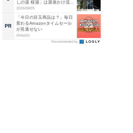
しの湯 桜湯」は源泉かけ流...
賀ゆめ
お...
2026/08/05
2026/08/0
「今日の目玉商品は？」毎日
全国の
変わるAmazonタイムセール
付きの
PR
PR
が見逃せない
Amazon
COCO VIL
Recommended by