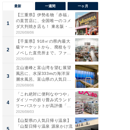
最新
一週間
一ヶ月
【三重県】伊勢名物「赤福」
【兵庫
の直営店に、全国唯一のコメ
ーメン
1
1
ダ大判焼き店も！ 東名阪・
再現した
伊...
道...
2026/08/06
2026/08/0
【千葉県】918㎡の県内最大
【三重
級マーケットから、廃校をリ
「鈴鹿天
2
2
ノベした直売所まで。ファ
は100
ー...
2026/08/06
2026/08/0
立山連峰と富山湾を望む展望
「ミニオ
風呂に、水深333mの海洋深
ッグ！ 
3
3
層水風呂。富山県の人気日
ど、夏限
帰...
2026/08/06
2026/08/0
「これ絶対に便利なやつや」
【埼玉
ダイソーの折り畳み式ランド
「行田天
4
4
リーバスケットが高評価「使
は和の
わ...
が...
2026/08/03
2026/08/0
【山梨県の人気日帰り温泉】
【石川
「山梨日帰り温泉 源泉かけ流
湯】「天
5
5