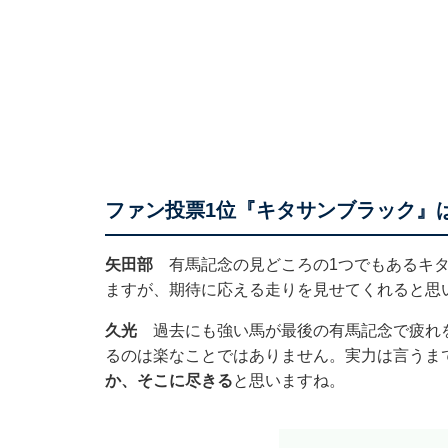
ファン投票1位『キタサンブラック』
矢田部
有馬記念の見どころの1つでもあるキ
ますが、期待に応える走りを見せてくれると思
久光
過去にも強い馬が最後の有馬記念で疲れ
るのは楽なことではありません。実力は言うま
か、そこに尽きる
と思いますね。