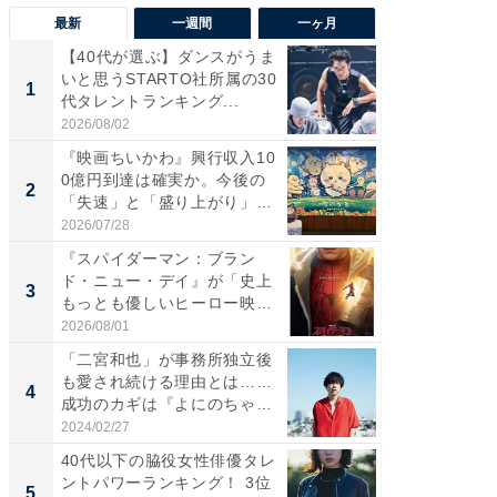
最新
一週間
一ヶ月
【40代が選ぶ】ダンスがうま
【40代
いと思うSTARTO社所属の30
いと思う
1
1
代タレントランキング...
代タレン
2026/08/02
2026/08/0
『映画ちいかわ』興行収入10
なぜK-
0億円到達は確実か。今後の
は「1位
2
2
「失速」と「盛り上がり」
のか？ 
が...
2026/07/28
2026/07/3
『スパイダーマン：ブラン
『スパ
ド・ニュー・デイ』が「史上
ド・ニ
3
3
もっとも優しいヒーロー映
もっと
画」に...
画」に..
2026/08/01
2026/08/0
「二宮和也」が事務所独立後
最終回
も愛され続ける理由とは……
ドラマ」
4
4
成功のカギは『よにのちゃん
VANT』
ね...
2024/02/27
2026/07/3
40代以下の脇役女性俳優タレ
ワケあ
ントパワーランキング！ 3位
マ『フ
5
5