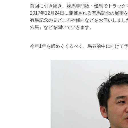
前回に引き続き、競馬専門紙・優馬でトラック
2017年12月24日に開催される有馬記念の展
有馬記念の見どころや傾向などをお伺いしまし
穴馬』などを聞いていきます。
今年1年を締めくくるべく、馬券的中に向けて