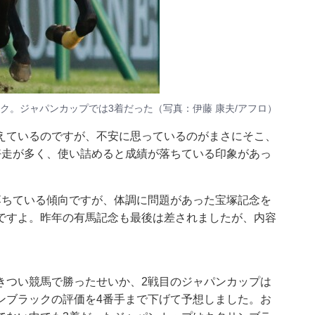
ク。ジャパンカップでは3着だった（写真：伊藤 康夫/アフロ）
えているのですが、不安に思っているのがまさにそこ、
好走が多く、使い詰めると成績が落ちている印象があっ
落ちている傾向ですが、体調に問題があった宝塚記念を
ですよ。昨年の有馬記念も最後は差されましたが、内容
きつい競馬で勝ったせいか、2戦目のジャパンカップは
ンブラックの評価を4番手まで下げて予想しました。お