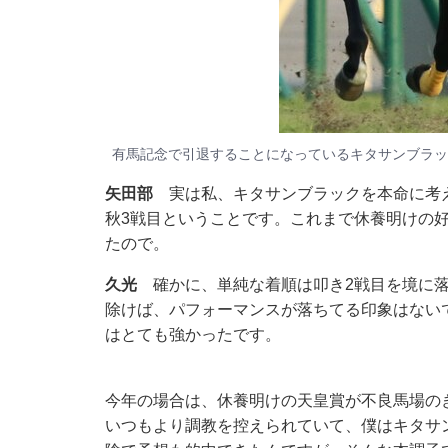
有馬記念で引退することになっているキタサンブラッ
矢田部
実は私、キタサンブラックを本命に考
秋3戦目ということです。これまで休養明けの
たので。
久光
確かに、単純な着順は叩き2戦目を境に
除けば、パフォーマンスが落ちてる印象はない
はとても強かったです。
今年の場合は、休養明けの天皇賞が不良馬場の
いつもより調教を控えられていて、僕はキタサ