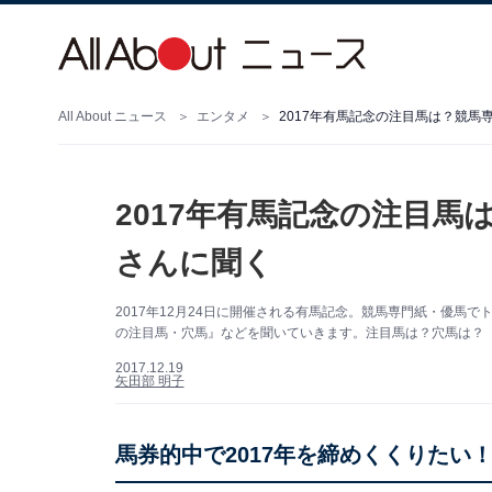
All About ニュース
エンタメ
2017年有馬記念の注目馬は？競馬
2017年有馬記念の注目馬
さんに聞く
2017年12月24日に開催される有馬記念。競馬専門紙・優馬
の注目馬・穴馬』などを聞いていきます。注目馬は？穴馬は？
2017.12.19
矢田部 明子
馬券的中で2017年を締めくくりたい