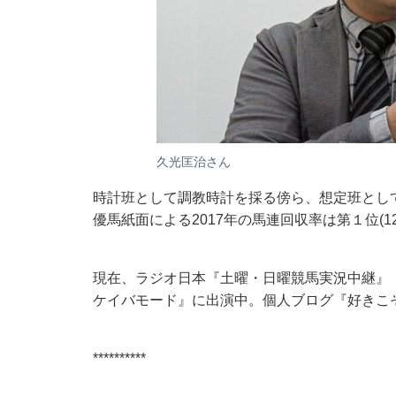
久光匡治さん
時計班として調教時計を採る傍ら、想定班とし
優馬紙面による2017年の馬連回収率は第１位(1
現在、ラジオ日本『土曜・日曜競馬実況中継』
ケイバモード』に出演中。個人ブログ『
好きこ
**********