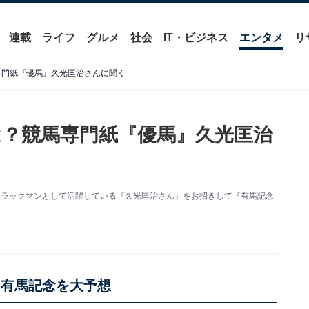
連載
ライフ
グルメ
社会
IT・ビジネス
エンタメ
リ
専門紙『優馬』久光匡治さんに聞く
は？競馬専門紙『優馬』久光匡治
でトラックマンとして活躍している『久光匡治さん』をお招きして『有馬記念
！有馬記念を大予想