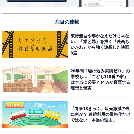
フロ）
例えば、今年の天皇賞は史上最悪とも言える不良馬場で
注目の連載
開催されました。それが原因で力を出せなかった馬など
東野圭吾や湊かなえだけじゃな
は必要以上に着順を落としているため、本来の実力より
い、「業と罪」を描く『映画ち
も人気がない、というケースも起こりそうです。
いかわ』から強く連想した映画
8選
中でも『ヤマカツエース』は、昨年の有馬記念でかなり
20年間「駆け込み実績ゼロ」の
良い競馬で4着した強い馬ですが、今年は、その天皇賞
学校も…「こども110番の家」
は本当に必要？ PTAが直面する
でリズムを崩したこともあり、ジャパンカップは案外な
理想と現実
結果でした。ただ、昨年の有馬記念の内容は本当に良か
ったですし、今年も馬場など条件が噛み合えば巻き返し
「青春18きっぷ」販売激減の裏
は十分に期待できると思います。
に何が？ 連続利用の厳格化だけ
ではない「本当の理由」
あとは『ミッキークイーン』や『ルージュバック』とい