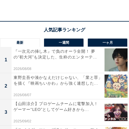
最新
一週間
一ヶ月
『一次元の挿し木』で負のオーラ全開！ 夢
の“初大河”も決定した、生粋のエンターテ...
1
2026/08/08
東野圭吾や湊かなえだけじゃない、「業と罪」
を描く『映画ちいかわ』から強く連想した...
2
2026/08/07
2017年のメンバーについて
【山田涼介】プロゲームチームに電撃加入！
ゲーマー“LEO”としてゲーム好きから...
3
――2017年、
有馬記念に出走するメンバー
はいかがです
2025/09/02
か？