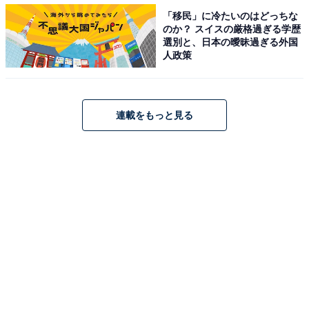
った牝馬も面白いのではないかと思っています。前者は
「移民」に冷たいのはどっちな
のか？ スイスの厳格過ぎる学歴
昨年も同じローテーションで5着に健闘していますし、
選別と、日本の曖昧過ぎる外国
後者は不思議と牡馬相手でしか重賞を勝っていない馬で
人政策
すからね(笑)。
連載をもっと見る
『キタサンブラック』が最後にどんなレースをするの
か、というのも競馬ファンとしての純粋な楽しみです。
先行するので脚質的に目標にされやすい立場ではありま
すが、その状況で他馬をどう迎え撃つのか、あるいはラ
イバルたちの逆転があるのか、それを考えるだけでも、
今年の有馬記念は楽しみしかありません。