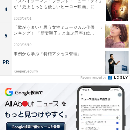
『スパイダーマン：ブランド・ニュー・デイ』
が「史上もっとも優しいヒーロー映画」に...
久光
去年の覇者である『サトノダイヤモンド』や、ジ
4
ャパンカップで好走した『レイデオロ』が出走しないの
2026/08/01
は少し寂しいですが、それでも多種多彩で面白いメンバ
「歌がうまいと思う女性ミュージカル俳優」ラ
ーが揃ったと思います。
ンキング！ 「新妻聖子」と並ぶ同率1位...
5
2023/06/10
事例から学ぶ『特権アクセス管理』
PR
KeeperSecurity
Recommended by
2016年の覇者であるサトノダイヤモンドは出場しない（写真：伊藤 康夫/ア