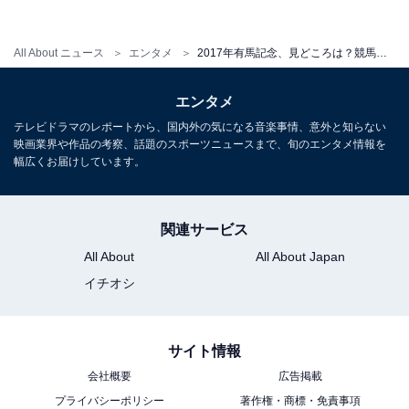
All About ニュース
エンタメ
2017年有馬記念、見どころは？競馬専門紙『優馬』久光匡治さんに聞く
エンタメ
テレビドラマのレポートから、国内外の気になる音楽事情、意外と知らない
映画業界や作品の考察、話題のスポーツニュースまで、旬のエンタメ情報を
幅広くお届けしています。
関連サービス
オッズやパドックの見極め方とは？
All About
All About Japan
イチオシ
――オッズに振り回されることがあるのですが、どのよ
うに見極めればよいのでしょうか。
サイト情報
久光
もちろん強い馬は人気になりますが、他にも、騎
会社概要
広告掲載
手や枠によってオッズが上下する場合もあります。た
プライバシーポリシー
著作権・商標・免責事項
だ、基本的にオッズは人間が作っているもの。馬の実力