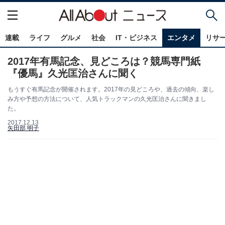
連載
ライフ
グルメ
社会
IT・ビジネス
エンタメ
リサ
2017年有馬記念、見どころは？競馬専門紙
『優馬』久光匡治さんに聞く
もうすぐ有馬記念が開催されます。2017年の見どころや、過去の傾向、楽し
み方や予想の方法について、人気トラックマンの久光匡治さんに聞きまし
た。
2017.12.13
矢田部 明子