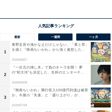
て、差が開いたと言われています。
◆総合順位
1位青山学院大学、2位東洋大学、3位早稲田大学、4位日
最新
一週間
一ヶ月
本体育大学、5位東海大学、6位法政大学、7位城西大
東野圭吾や湊かなえだけじゃない、「業と罪」
学、8位拓殖大学、9位帝京大学、10位中央学院大学（以
を描く『映画ちいかわ』から強く連想した...
1
上シード権獲得）
2026/08/07
『一次元の挿し木』で負のオーラ全開！ 夢
の“初大河”も決定した、生粋のエンターテ...
11位順天堂大学、12位駒澤大学、13位神奈川大学、14位
2
國學院大學、15位中央大学、16位大東文化大学、17位東
2026/08/08
京国際大学、18位山梨学院大学、19位国士館大学、20位
『映画ちいかわ』興行収入100億円到達は確実
か。今後の「失速」と「盛り上がり」が...
上武大学
3
2026/07/28
オープン参加 関東学生連合（タイムでは21位相当）