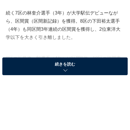
続く7区の林奎介選手（3年）が大学駅伝デビューなが
ら、区間賞（区間新記録）を獲得。8区の下田裕太選手
（4年）も同区間3年連続の区間賞を獲得し、2位東洋大
学以下を大きく引き離しました。
9区の近藤修一郎選手（4年）は区間9位、10区の橋間貴
続きを読む
弥選手（3年）は区間2位で走り、優勝のゴールテープを
切りました。