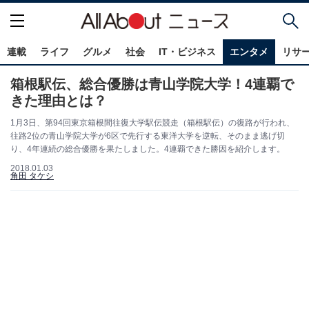
連載
ライフ
グルメ
社会
IT・ビジネス
エンタメ
リサ
箱根駅伝、総合優勝は青山学院大学！4連覇で
きた理由とは？
1月3日、第94回東京箱根間往復大学駅伝競走（箱根駅伝）の復路が行われ、
往路2位の青山学院大学が6区で先行する東洋大学を逆転、そのまま逃げ切
り、4年連続の総合優勝を果たしました。4連覇できた勝因を紹介します。
2018.01.03
角田 タケシ