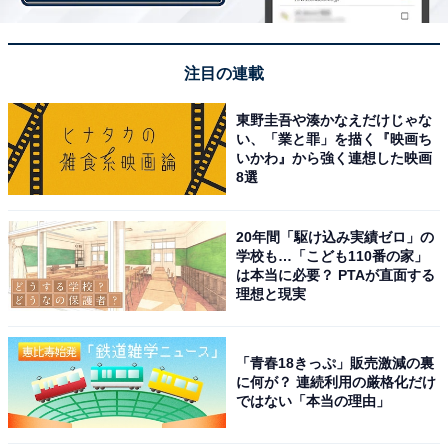
注目の連載
東野圭吾や湊かなえだけじゃな
い、「業と罪」を描く『映画ち
いかわ』から強く連想した映画
8選
20年間「駆け込み実績ゼロ」の
学校も…「こども110番の家」
は本当に必要？ PTAが直面する
理想と現実
「青春18きっぷ」販売激減の裏
に何が？ 連続利用の厳格化だけ
ではない「本当の理由」