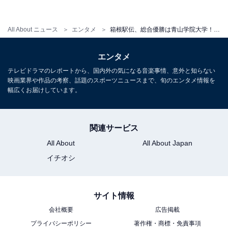
All About ニュース
エンタメ
箱根駅伝、総合優勝は青山学院大学！4連覇できた理由とは？
エンタメ
テレビドラマのレポートから、国内外の気になる音楽事情、意外と知らない
映画業界や作品の考察、話題のスポーツニュースまで、旬のエンタメ情報を
幅広くお届けしています。
関連サービス
All About
All About Japan
イチオシ
サイト情報
会社概要
広告掲載
プライバシーポリシー
著作権・商標・免責事項