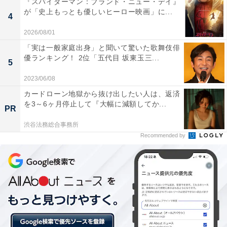
『スパイダーマン：ブランド・ニュー・デイ』
が「史上もっとも優しいヒーロー映画」に...
4
11位以下の大学は、10月に行われる箱根駅伝予選会へと
2026/08/01
進み、第95回箱根駅伝の出場権獲得を目指すことになり
「実は一般家庭出身」と聞いて驚いた歌舞伎俳
ます。
優ランキング！ 2位「五代目 坂東玉三...
5
2023/06/08
◆区間賞
カードローン地獄から抜け出したい人は、返済
を3～6ヶ月停止して『大幅に減額してか...
PR
6区：小野田勇次選手（青山学院大学3年）
渋谷法務総合事務所
7区：林奎介選手（青山学院大学3年）
Recommended by
8区：下田裕太選手（青山学院大学4年）
9区：清水歓太選手（早稲田大学3年）
10区：小笹椋選手（東洋大学3年）