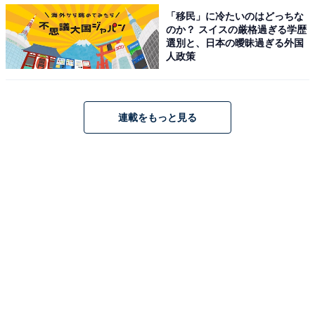
では留学生を退け、優勝を果たしました。トラック種目
「移民」に冷たいのはどっちな
で東京五輪出場を狙うため、高校卒業後、大学へは進学
のか？ スイスの厳格過ぎる学歴
選別と、日本の曖昧過ぎる外国
せずに住友電工への入社を決めたと公言しています。日
人政策
本選手権1500m2位。
連載をもっと見る