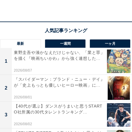
・日立物流（関東地区代表）
前回大会10位。東日本予選4位。日本選手権1500m、
5000m、10000mで入賞者を輩出。加えて2017年秋に設
楽啓太選手が加入し、選手層が厚くなりました。
最新
一週間
一ヶ月
・愛三工業（中部地区代表）
東野圭吾や湊かなえだけじゃない、「業と罪」
を描く『映画ちいかわ』から強く連想した...
1
前回大会16位。中部予選2位。中部予選では、2017年か
2026/08/07
ら加入の鈴木洋平選手（早稲田大出身）が、最長区間4
『スパイダーマン：ブランド・ニュー・デイ』
区でニューイヤー駅伝優勝候補のトヨタ自動車の選手を
が「史上もっとも優しいヒーロー映画」に...
2
抑えて区間賞を獲得。ニューイヤー駅伝でも起用される
2026/08/01
区間に注目です。
【40代が選ぶ】ダンスがうまいと思うSTART
O社所属の30代タレントランキング...
3
2026/08/02