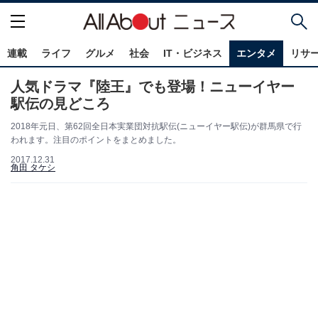
連載
ライフ
グルメ
社会
IT・ビジネス
エンタメ
リサ
人気ドラマ『陸王』でも登場！ニューイヤー
駅伝の見どころ
2018年元日、第62回全日本実業団対抗駅伝(ニューイヤー駅伝)が群馬県で行
われます。注目のポイントをまとめました。
2017.12.31
角田 タケシ