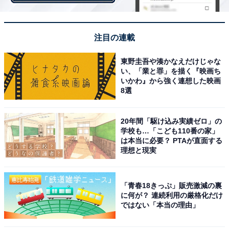
・ポール・タヌイ選手（九電工）
過去のニューイヤー駅伝において、インターナショナル
注目の連載
区間の2区で安定した成績を残しています。世界陸上ロ
ンドン大会10000m3位、リオ五輪10000m2位。
東野圭吾や湊かなえだけじゃな
い、「業と罪」を描く『映画ち
いかわ』から強く連想した映画
8選
・設楽悠太選手（Honda）
2017年、ハーフマラソンで日本記録を樹立。マラソンで
20年間「駆け込み実績ゼロ」の
学校も…「こども110番の家」
も2時間9分台を2度記録するなど、好調です。ニューイ
は本当に必要？ PTAが直面する
ヤー駅伝の旧4区コースの区間記録保持者でもありま
理想と現実
す。リオ五輪10000m代表。
「青春18きっぷ」販売激減の裏
に何が？ 連続利用の厳格化だけ
・遠藤日向選手（住友電工）
ではない「本当の理由」
2016年度の高校ナンバーワン選手。インターハイ1500m