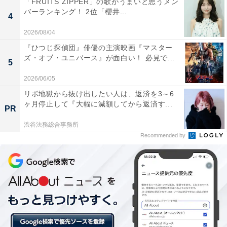
「FRUITS ZIPPER」の歌がうまいと思うメン
バーランキング！ 2位「櫻井...
4
2026/08/04
『ひつじ探偵団』俳優の主演映画『マスター
ズ・オブ・ユニバース』が面白い！ 必見で...
5
2026/06/05
リボ地獄から抜け出したい人は、返済を3～6
ヶ月停止して『大幅に減額してから返済す...
PR
渋谷法務総合事務所
Recommended by
東京五輪へ 個人注目選手
2018年のニューイヤー駅伝には東京五輪出場を狙うよう
な選手が多数出場しています。注目の選手は以下の通り
です。