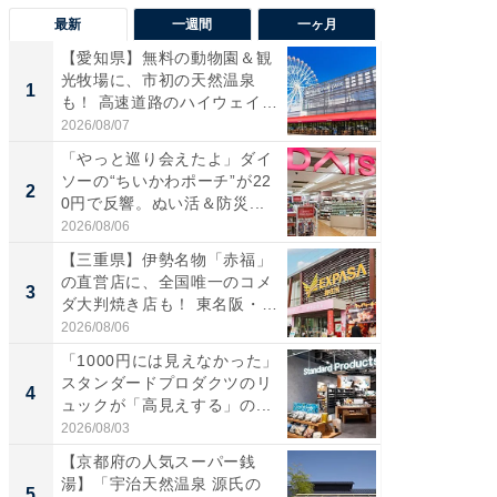
最新
一週間
一ヶ月
【愛知県】無料の動物園＆観
【兵庫
光牧場に、市初の天然温泉
ーメン
1
1
も！ 高速道路のハイウェイオ
再現した
ア...
道...
2026/08/07
2026/08/0
「やっと巡り会えたよ」ダイ
【三重
ソーの“ちいかわポーチ”が22
の直営
2
2
0円で反響。ぬい活＆防災...
ダ大判焼
伊...
2026/08/06
2026/08/0
【三重県】伊勢名物「赤福」
【千葉県
の直営店に、全国唯一のコメ
級マー
3
3
ダ大判焼き店も！ 東名阪・
ノベし
伊...
ー...
2026/08/06
2026/08/0
「1000円には見えなかった」
立山連
スタンダードプロダクツのリ
風呂に、
4
4
ュックが「高見えする」の...
層水風
帰...
2026/08/03
2026/08/0
【京都府の人気スーパー銭
「これ
湯】「宇治天然温泉 源氏の
ダイソ
5
5