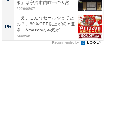
湯」は宇治市内唯一の天然温
リーバ
泉と...
わ...
2026/08/07
2026/08/0
「え、こんなセールやってた
全国の
の？」80％OFF以上が続々登
付きの
PR
PR
場！Amazonの本気が...
Amazon
COCO VIL
Recommended by