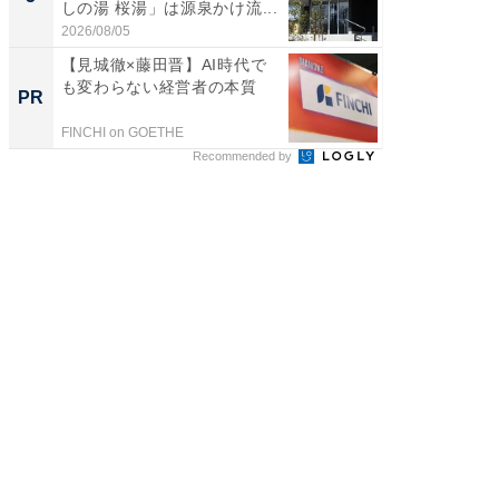
しの湯 桜湯」は源泉かけ流...
賀ゆめ
お...
2026/08/05
2026/08/0
【見城徹×藤田晋】AI時代で
【毎日変
も変わらない経営者の本質
ムセー
PR
PR
FINCHI on GOETHE
Amazon
Recommended by