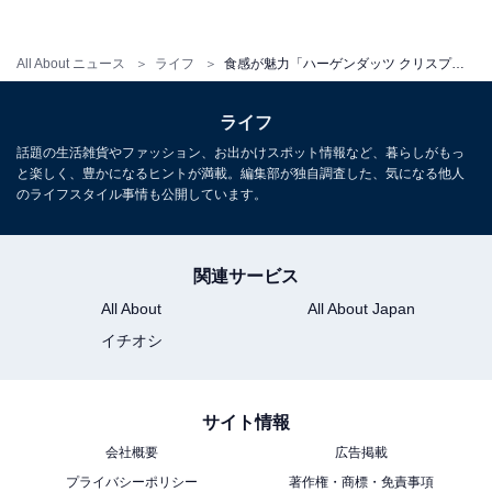
発売日 2017年12月5日（火）
販売先 全国のスーパーマーケット、 コンビニエンスス
All About ニュース
ライフ
食感が魅力「ハーゲンダッツ クリスプチップチョコレート」が新登場
トア、デパート
ライフ
話題の生活雑貨やファッション、お出かけスポット情報など、暮らしがもっ
と楽しく、豊かになるヒントが満載。編集部が独自調査した、気になる他人
のライフスタイル事情も公開しています。
関連サービス
All About
All About Japan
イチオシ
サイト情報
会社概要
広告掲載
プライバシーポリシー
著作権・商標・免責事項