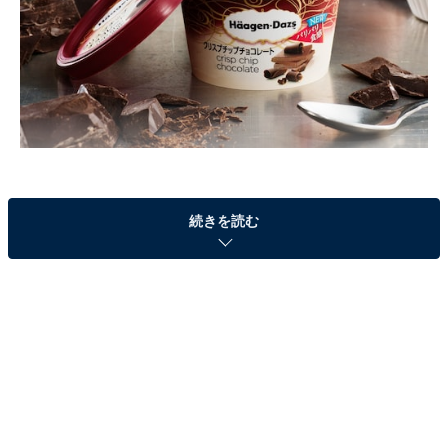
続きを読む
ハーゲンダッツは、12月5日よりハーゲンダッツミニカ
ップ「クリスプチップチョコレート」を全国で新発売。
通年販売する基幹商品として、繰り返し食べたくなる味
わいを目指したといいます。滑らかなミルクチョコレー
トアイスクリームとパリパリ食感のチョコレートチップ
を合わせ、誰もが好きなチョコレートフレーバーに。チ
ョコレートの食感、口どけ、甘味、苦味といった、さま
ざまな魅力を一口で楽しめるアイスクリームです。