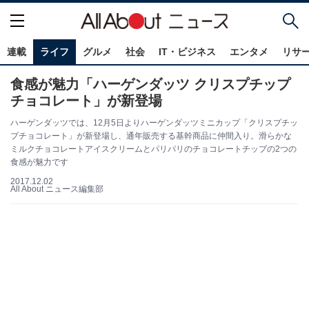
連載
ライフ
グルメ
社会
IT・ビジネス
エンタメ
リサ
食感が魅力「ハーゲンダッツ クリスプチップ
チョコレート」が新登場
ハーゲンダッツでは、12月5日よりハーゲンダッツミニカップ「クリスプチッ
プチョコレート」が新登場し、通年販売する基幹商品に仲間入り。滑らかな
ミルクチョコレートアイスクリームとパリパリのチョコレートチップの2つの
食感が魅力です
2017.12.02
All About ニュース編集部