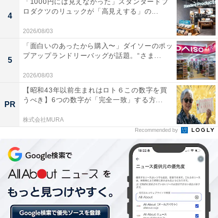
「1000円には見えなかった」スタンダードプ
ロダクツのリュックが「高見えする」の...
4
2026/08/03
「面白いのあったから購入〜」ダイソーのポッ
プアップランドリーバッグが話題。“さま...
5
2026/08/03
【昭和43年以前生まれはロト６この数字を買
中条あやみさんが一人二役で男装にも挑戦した新
うべき】6つの数字が「完全一致」する方...
PR
TVCMにもご注目！
株式会社MURA
Recommended by