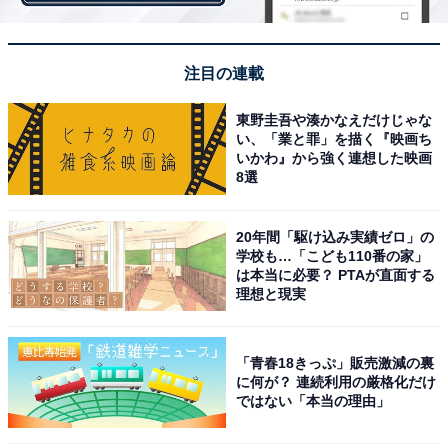
注目の連載
東野圭吾や湊かなえだけじゃな
い、「業と罪」を描く『映画ち
ハーゲンダッツのブランドアンバサダーである中条あや
いかわ』から強く連想した映画
みさんが登場する、新商品ミニカップ「クリスプチップ
8選
チョコレート」の新TVCMが、12月6日より全国（一部
地域を除く）で放映開始。「クリスプチップチョコレー
20年間「駆け込み実績ゼロ」の
ト 出会った二人」篇として、ミルクチョコレートアイス
学校も…「こども110番の家」
は本当に必要？ PTAが直面する
クリームとチョコレートチップの食感を一人二役で表現
理想と現実
しているのだとか。
「青春18きっぷ」販売激減の裏
に何が？ 連続利用の厳格化だけ
商品情報
ではない「本当の理由」