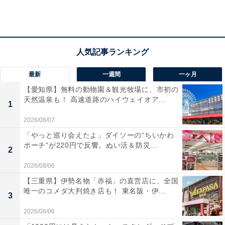
らに、ハーゲンダッツならではのミルクの味わいを生か
しつつ、チョコレートの優しい甘さと濃厚な味わいも感
じられるバランスを追求したそう。
パリパリとした食感のチョコレートチップは、アイスク
最新
一週間
一ヶ月
リームとの食感の違いをより感じられるよう少し大き
【愛知県】無料の動物園＆観光牧場に、市初の
め。口の中でスッと溶ける後味の良いビターチョコレー
天然温泉も！ 高速道路のハイウェイオア...
1
トを使用し、優しい甘さのアイスクリームとのコントラ
2026/08/07
ストが楽しい味わいです。
「やっと巡り会えたよ」ダイソーの“ちいかわ
ポーチ”が220円で反響。ぬい活＆防災...
2
2026/08/06
【三重県】伊勢名物「赤福」の直営店に、全国
唯一のコメダ大判焼き店も！ 東名阪・伊...
3
2026/08/06