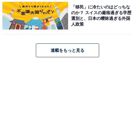
「移民」に冷たいのはどっちな
のか？ スイスの厳格過ぎる学歴
選別と、日本の曖昧過ぎる外国
松山の中心部やJR松山駅などには道後温泉駅から路面電車で行くことがで
人政策
きる。坊っちゃん列車も発着する。
松山空港から直通バスで約40分、JR松山駅からも路面電
連載をもっと見る
車で約25分と、車がなくてもアクセスしやすい。路面電
車を使えば、ショッピング施設が集まる大街道や松山
城、坂の上の雲ミュージアムなどにも気軽に行くことが
でき、街歩きも楽しい。道後温泉駅の前には
「坊っちゃ
ん列車」
が展示されていることも。坊っちゃん列車は乗
車もできる。駅舎が夜にライトアップされるのも美し
い。近くの放生園にある
「坊っちゃんカラクリ時計」
は
1時間ごとに音楽に合わせて道後温泉にまつわる人形が
登場する。