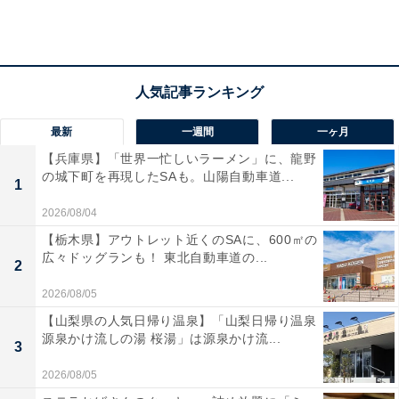
い
まず、道後エリアにあるシンボル的存在の「道後温泉本
館」は欠かせない。1894年（明治27年）に改築された当
最新
一週間
一ヶ月
時の姿は今もほぼ変わらず、趣ある外観の佇まいは思わ
【兵庫県】「世界一忙しいラーメン」に、龍野
ず写真を撮ってSNSでシェアしたくなる。スタジオジブ
の城下町を再現したSAも。山陽自動車道...
1
リの人気作品『千と千尋の神隠し』に登場する「油屋」
2026/08/04
のモデルにもなったとされる。
【栃木県】アウトレット近くのSAに、600㎡の
広々ドッグランも！ 東北自動車道の...
2
この道後温泉本館は2018年秋以降に約7年もの改修工事
に入る。工事期間中は部分休館となり、入浴できる予定
2026/08/05
ではあるものの、今の道後温泉を訪れるなら今がチャン
【山梨県の人気日帰り温泉】「山梨日帰り温泉
源泉かけ流しの湯 桜湯」は源泉かけ流...
スといえる。新たな温泉施設
「道後温泉別館 飛鳥乃湯
3
泉」
（あすかのゆ）も、2017年9月にオープンした。
2026/08/05