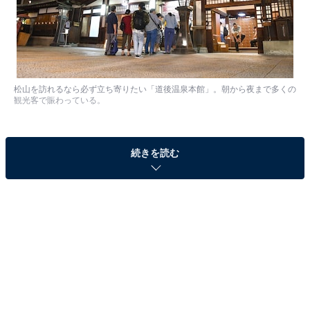
松山を訪れるなら必ず立ち寄りたい「道後温泉本館」。朝から夜まで多くの
観光客で賑わっている。
愛媛県松山市にある道後温泉は、女子旅での行き先とし
続きを読む
て人気が高い。大手旅行予約サイト『楽天トラベル』が
実施した「ココロ潤う。おんな一人旅に人気の温泉地ラ
ンキング」で3年連続1位を獲得、観光庁と環境省が後援
した「温泉総選挙2016」の女子旅部門でもトップに選ば
れた。
日本三大古湯の1つとして、昔から人気があった道後温
泉が今、女子旅で注目を集める理由はいくつかある。フ