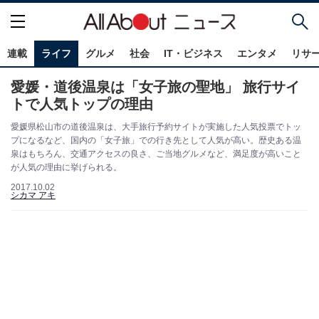
連載
ライフ
グルメ
社会
IT・ビジネス
エンタメ
リサ
愛媛・道後温泉は「女子旅の聖地」 旅行サイ
トで人気トップの理由
愛媛県松山市の道後温泉は、大手旅行予約サイトが実施した人気投票でトッ
プになるなど、国内の「女子旅」での行き先として人気が高い。歴史ある温
泉はもちろん、交通アクセスの良さ、ご当地グルメなど、満足度が高いこと
が人気の理由に挙げられる。
2017.10.02
シカマ アキ