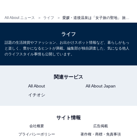
道後温泉にまつわるパワースポットが点在
All About ニュース
ライフ
愛媛・道後温泉は「女子旅の聖地」 旅行サイトで人気トップの理由
ライフ
話題の生活雑貨やファッション、お出かけスポット情報など、暮らしがもっ
と楽しく、豊かになるヒントが満載。編集部が独自調査した、気になる他人
のライフスタイル事情も公開しています。
関連サービス
All About
All About Japan
イチオシ
サイト情報
道後温泉との縁が深い湯神社。道後温泉本館の裏手から石段を上がってす
ぐ。
会社概要
広告掲載
プライバシーポリシー
著作権・商標・免責事項
道後エリアには、女性にうれしいパワースポットが点在