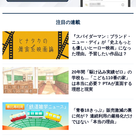
車がなくても温泉巡りや観光が気軽にできる
注目の連載
道後温泉が女性の1人旅で人気が高い理由の1つに「交通
『スパイダーマン：ブランド・
アクセスの良さ」がある。
ニュー・デイ』が「史上もっと
も優しいヒーロー映画」になっ
た理由。予習したい作品は？
20年間「駆け込み実績ゼロ」の
学校も…「こども110番の家」
は本当に必要？ PTAが直面する
理想と現実
「青春18きっぷ」販売激減の裏
に何が？ 連続利用の厳格化だけ
ではない「本当の理由」