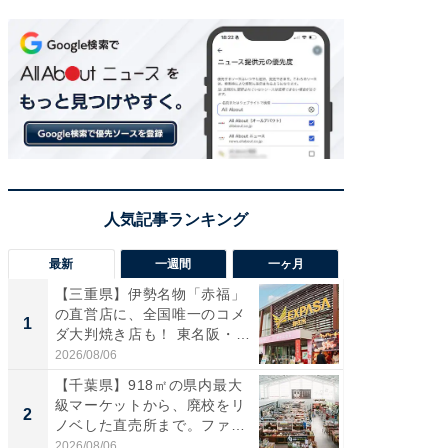
最新
一週間
一ヶ月
【三重県】伊勢名物「赤福」
【兵庫
の直営店に、全国唯一のコメ
ーメン
1
1
ダ大判焼き店も！ 東名阪・
再現した
伊...
道...
2026/08/06
2026/08/0
【千葉県】918㎡の県内最大
ステラ
級マーケットから、廃校をリ
詰め放題
2
2
ノベした直売所まで。ファ
00円で「
ー...
2026/08/06
2026/08/0