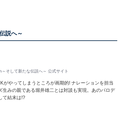
な伝説へ～
th～そして新たな伝説へ～ 公式サイト
Kがやってしまうところが画期的! ナレーションを担当
ズ生みの親である堀井雄二とは対談も実現。あのパロデ
て結末は!?