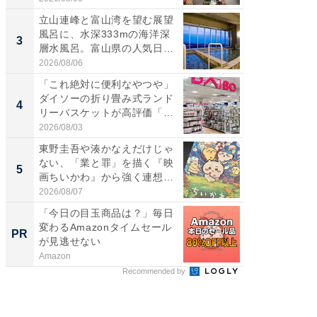
立山連峰と富山湾を望む展望
「面白
風呂に、水深333mの海洋深
入〜」
3
3
層水風呂。富山県の人気日
プラン
帰...
題。“さま
2026/08/06
2026/08/0
「これ絶対に便利なやつや」
「これ
ダイソーの折り畳み式ランド
ダイソ
4
4
リーバスケットが高評価「使
リーバ
わ...
わ...
2026/08/03
2026/08/0
東野圭吾や湊かなえだけじゃ
「100
ない、「業と罪」を描く『映
スタン
5
5
画ちいかわ』から強く連想し
ュックが
た...
2026/08/07
2026/08/0
「今日の目玉商品は？」毎日
すべて
変わるAmazonタイムセール
るその
PR
PR
が見逃せない
Amazon
COCO VIL
Recommended by