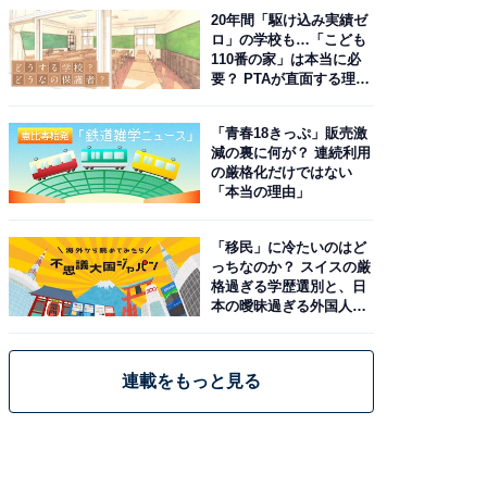
20年間「駆け込み実績ゼ
ロ」の学校も…「こども
110番の家」は本当に必
要？ PTAが直面する理想
と現実
「青春18きっぷ」販売激
減の裏に何が？ 連続利用
の厳格化だけではない
「本当の理由」
「移民」に冷たいのはど
っちなのか？ スイスの厳
格過ぎる学歴選別と、日
本の曖昧過ぎる外国人政
策
連載をもっと見る