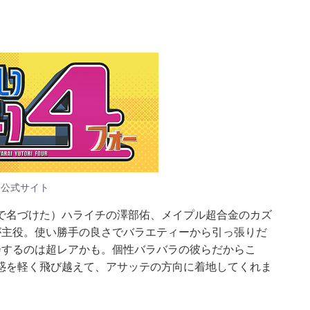
 公式サイト
で名づけた）ハライチの澤部佑、メイプル超合金のカズ
が主役。使い勝手の良さでバラエティーから引っ張りだ
会するのは超レアかも。個性バラバラの彼らだからこ
惑を軽く飛び越えて、アサッテの方向に着地してくれま