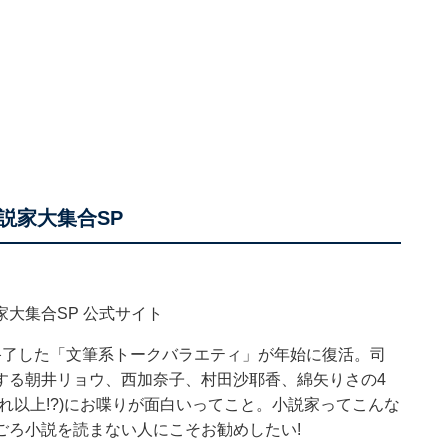
説家大集合SP
大集合SP 公式サイト
終了した「文筆系トークバラエティ」が年始に復活。司
する朝井リョウ、西加奈子、村田沙耶香、綿矢りさの4
れ以上!?)にお喋りが面白いってこと。小説家ってこんな
ごろ小説を読まない人にこそお勧めしたい!