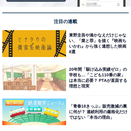
組2名）。ドリカムの夢のようなライブを体感できるチ
ャンス！ 応募受付は12月11日(日)まで、1階グランドガ
注目の連載
レリアにて。
東野圭吾や湊かなえだけじゃな
い、「業と罪」を描く『映画ち
いかわ』から強く連想した映画
ドリカムファンはもちろん、ファンならずとも、ドリカ
8選
ムと「WINTER FANTASIA」の世界観をMARK IS みなと
みらいで体感してみては。
20年間「駆け込み実績ゼロ」の
学校も…「こども110番の家」
は本当に必要？ PTAが直面する
理想と現実
ドリカムの世界を満喫した後は光あふれる横浜・みなと
みらいへ⇒
https://allabout.co.jp/gm/gc/466354/
「青春18きっぷ」販売激減の裏
に何が？ 連続利用の厳格化だけ
ではない「本当の理由」