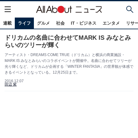
連載
ライフ
グルメ
社会
IT・ビジネス
エンタメ
リサ
ドリカムの名曲に合わせてMARK IS みなとみ
らいのツリーが輝く
アーティスト・DREAMS COME TRUE（ドリカム）と横浜の商業施設・
MARK IS みなとみらいのコラボイベントが開催中。名曲に合わせてツリーが
光り輝くなど、ドリカムが企画する「WINTER FANTASIA」の世界観が体感で
きるイベントとなっている。12月25日まで。
2016.12.07
田辺 紫