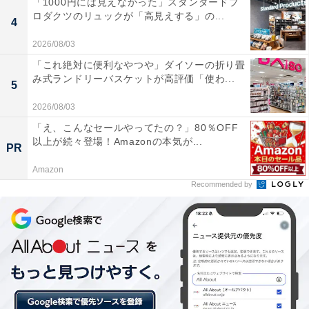
「1000円には見えなかった」スタンダードプ
ドリカムのライヴ映像特別編集版が放映中。思い出に残
ロダクツのリュックが「高見えする」の...
4
る名曲の数々が蘇えりそう。また、対象の21店舗で指定
2026/08/03
のクリスマスメニューをオーダーすると同イベントのオ
「これ絶対に便利なやつや」ダイソーの折り畳
リジナルコースターがプレゼントされる。
み式ランドリーバスケットが高評価「使わ...
5
2026/08/03
12月10日(金)、11日(土)、16日(金)、17日(土)の「クリス
「え、こんなセールやってたの？」80％OFF
以上が続々登場！Amazonの本気が...
マス抽選会」では、「ドリカム賞」としてドリカムマス
PR
コットの「ドリクマ」「ワルクマ」のぬいぐるみキーホ
Amazon
ルダーが賞品として登場。（100名予定、いずれかひと
Recommended by
つ）
12月23日(金・祝)、24日(土)に横浜アリーナで行われる
「かんぽ生命presents DREAMS COME TRUE 裏ドリワ
ンダーランド2016」ライヴレポーターも募集中（各日1