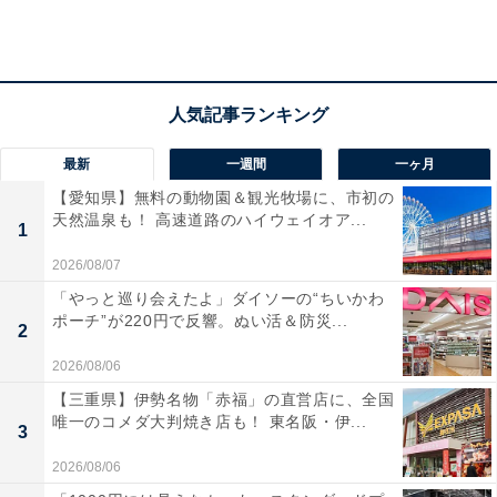
最新
一週間
一ヶ月
【愛知県】無料の動物園＆観光牧場に、市初の
天然温泉も！ 高速道路のハイウェイオア...
1
2026/08/07
「やっと巡り会えたよ」ダイソーの“ちいかわ
ポーチ”が220円で反響。ぬい活＆防災...
2
2026/08/06
「MARK IS Bright Christmas Tree」演出のようす（画像提供：MARK IS み
なとみらい）
【三重県】伊勢名物「赤福」の直営店に、全国
唯一のコメダ大判焼き店も！ 東名阪・伊...
3
2026/08/06
B4階エスカレーター横にある9面マルチモニターでは、