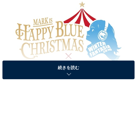
続きを読む
『MARK IS Happy Blue Christmas × DREAMS COME TRUE WINTER
FANTASIA 2016』ロゴ。「WINTER FANTASIA」は、ドリカムとそのスタッ
フがすべての音楽ファンに感謝の気持ちをこめて贈る冬の風物詩（画像提
供：MARK IS みなとみらい）
クリスマスツリーと名曲のコラボは見逃せない！ 1階
グランドガレリアに設置されている「MARK IS Bright