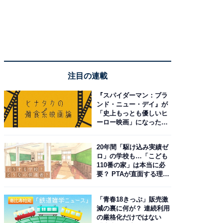
注目の連載
『スパイダーマン：ブラ
ンド・ニュー・デイ』が
「史上もっとも優しいヒ
ーロー映画」になった理
由。予習したい作品は？
20年間「駆け込み実績ゼ
ロ」の学校も…「こども
110番の家」は本当に必
要？ PTAが直面する理想
と現実
「青春18きっぷ」販売激
減の裏に何が？ 連続利用
の厳格化だけではない