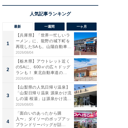
最新
一週間
一ヶ月
【兵庫県】「世界一忙しいラ
「気に
ーメン」に、龍野の城下町を
る〜」3
1
1
再現したSAも。山陽自動車
バー」
道...
好...
2026/08/04
2026/07/3
【栃木県】アウトレット近く
【三重
のSAに、600㎡の広々ドッグ
「鈴鹿天
2
2
ランも！ 東北自動車道の...
は100
2026/08/05
2026/08/0
【山梨県の人気日帰り温泉】
「ミニオ
「山梨日帰り温泉 源泉かけ流
ッグ！ 
3
3
しの湯 桜湯」は源泉かけ流...
ど、夏限
2026/08/05
2026/08/0
「面白いのあったから購
ステラ
入〜」ダイソーのポップアッ
詰め放題
4
4
プランドリーバッグが話
00円で「