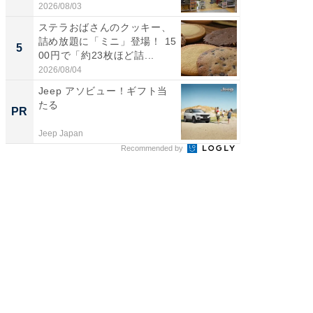
題。“さま...
2026/08/03
2026/08/0
ステラおばさんのクッキー、
【埼玉
詰め放題に「ミニ」登場！ 15
「行田天
5
5
00円で「約23枚ほど詰...
は和の
が...
2026/08/04
2026/08/0
Jeep アソビュー！ギフト当
【西野
たる
刊『北
PR
PR
くか』
Jeep Japan
FINCHI o
Recommended by