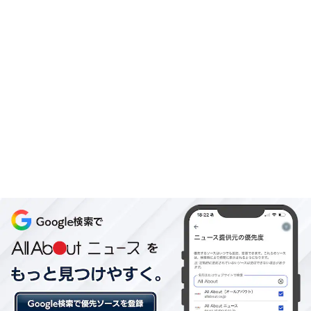
氏は述べ、「すぐにでも頑丈な建物の中に避難しなけれ
ばなりません」と警鐘を鳴らす。この時、物置やプレハ
ブ、簡易的な車庫のような場所に逃げ込んだりすると、
建物ごと飛ばされてしまったり、建物の破壊によって被
害を受けてしまったりする可能性があるため危険だと和
田氏は説明する。
屋外で逃げ込めるような建物がない場合は、通り過ぎる
までの間、身を隠せるような側溝を見つけて飛び込むし
かないという。