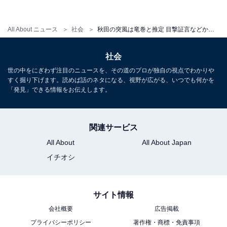
All About ニュース
社会
秋田の突風は竜巻と推定 目撃証言などから 被害を最小限にするには
気象情報を常に身近に手に入れるような習慣を
「台風」は遠くにいても（発生していなくても）「竜
社会
巻」は発生する
世の中をにぎわず注目のニュースを、その道のプロが独自の視点でわかりや
すく掘り下げます。読めば話のネタになる、視野が広がる、いつでも何かを
キーワードは「大気が不安定な状態」
「発見」できる情報をお伝えします。
「黒い雲の接近」「冷たい風」など前兆現象に注意
家の周囲の整理整頓、早めの屋内退避をしよう
関連サービス
【関連リンク】
All About
All About Japan
イチオシ
強風被害に備えるには？台風と竜巻の季節がやってくる
台風7号、17日にかけて要注意 台風接近で備えるべきこ
とは
サイト情報
ゲリラ豪雨・台風、街のどこが危険になるのか
会社概要
広告掲載
台風で飛行機の欠航が相次ぐ 慌てないためのポイントは
プライバシーポリシー
著作権・商標・免責事項