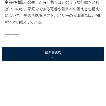
竜巻や強風が発生した時、我々はどのような行動をとれ
ばいいのか。家庭でできる竜巻や強風への備えと心構え
について、災害危機管理アドバイザーの和田隆昌氏がAll
Aboutで解説している。
**********
続きを読む
突風・竜巻の予兆は？ 前兆現象を知る
和田氏によると、竜巻の発生しやすい状況（積乱雲の発
生しやすい状況）は、「台風の接近」のほかに、「前線
の存在」「急激な気温上昇」などがあるという。和田氏
は「これは今や気象庁の雨雲レーダー画像や、各種の気
象情報アプリなどでインターネットやスマートフォンか
ら簡単に手に入れることが出来ます」としている。ま