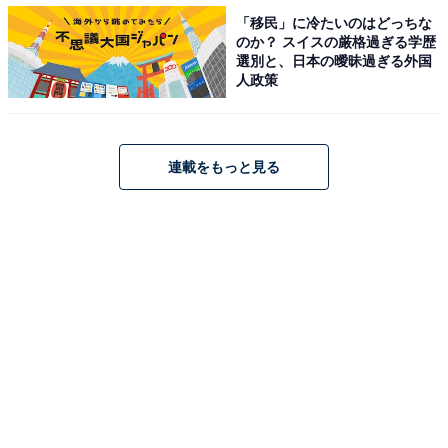
「移民」に冷たいのはどっちな
に吹き込んだ風の圧力によって、家屋の屋根が吹き飛ん
のか？ スイスの厳格過ぎる学歴
でしまうような被害も発生しているためだという。
選別と、日本の曖昧過ぎる外国
人政策
竜巻や台風の風そのものではなく、ベランダや家の周囲
に置いてあった植木鉢や物干し棹など飛来物によって窓
連載をもっと見る
ガラスが被害を受ける可能性もあるため、「強風被害の
発生確率が高まったら、少なくとも前日には家の周囲や
ベランダ等の物を片づけて、室内に取り込んで」と和田
氏は述べている。
強風被害に備える5カ条
和田氏は強風や竜巻の被害に備えるために以下の5カ条
を覚えておいてほしいとしている。