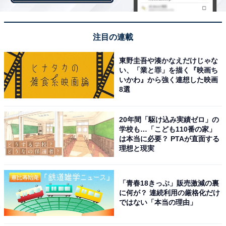
注目の連載
東野圭吾や湊かなえだけじゃな
い、「業と罪」を描く『映画ち
いかわ』から強く連想した映画
8選
屋内にいる時の対策：強風被害を最小限にするに
20年間「駆け込み実績ゼロ」の
は
学校も…「こども110番の家」
は本当に必要？ PTAが直面する
理想と現実
室内においても、強風被害を受けないためには家屋の2
階よりも1階、窓のある部屋よりもない部屋にいたほう
が被害の可能性が少なくなるという。
「青春18きっぷ」販売激減の裏
に何が？ 連続利用の厳格化だけ
ではない「本当の理由」
また、和田氏は「雨戸やシャッターがある場合は事前に
きちんと閉めておくこと」を呼び掛ける。これは、部屋