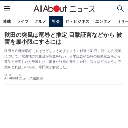
連載
ライフ
グルメ
社会
IT・ビジネス
エンタメ
リサ
秋田の突風は竜巻と推定 目撃証言などから 被
害を最小限にするには
秋田市八橋鯲沼町（やばせどじょうぬまちょう）付近で31日に発生した突風
について、秋田地方気象台が調査を行い、目撃証言や当時の気象状況等から
竜巻と推定したと発表した。竜巻や強風が発生した時、我々はどのような行
動をとればいいのか。専門家が解説した。
2016.11.01
All About ニュース編集部