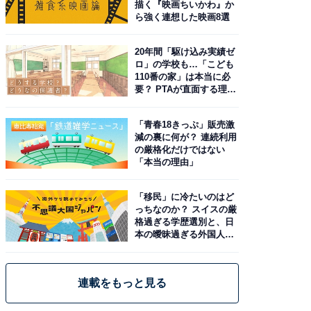
描く『映画ちいかわ』か
ら強く連想した映画8選
20年間「駆け込み実績ゼ
ロ」の学校も…「こども
110番の家」は本当に必
要？ PTAが直面する理想
と現実
「青春18きっぷ」販売激
減の裏に何が？ 連続利用
の厳格化だけではない
「本当の理由」
「移民」に冷たいのはど
っちなのか？ スイスの厳
格過ぎる学歴選別と、日
本の曖昧過ぎる外国人政
策
連載をもっと見る