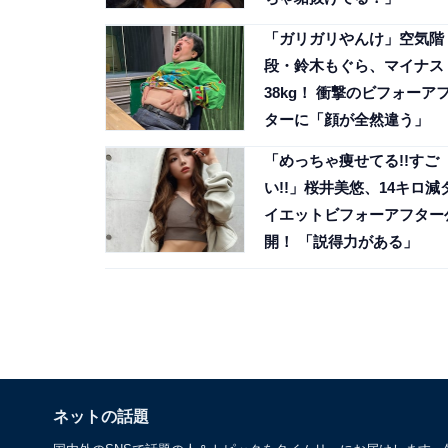
「ガリガリやんけ」空気階
段・鈴木もぐら、マイナス
38kg！ 衝撃のビフォーア
ターに「顔が全然違う」
「めっちゃ痩せてる!!すご
い!!」桜井美悠、14キロ減
イエットビフォーアフター
開！ 「説得力がある」
ネットの話題