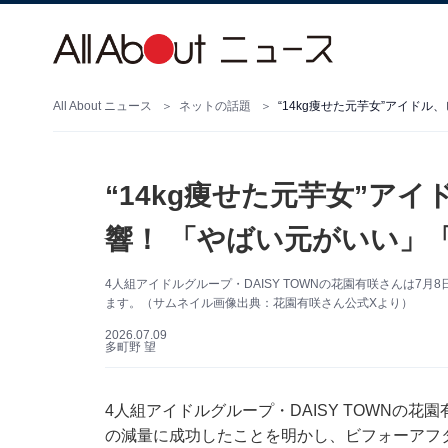
All About ニュース
ネットの話題
“14kg痩せた元芋女”アイド
“14kg痩せた元芋女”ア
響！ 「やばい元がいい」
4人組アイドルグループ・DAISY TOWNの花園有咲さんは7
ます。（サムネイル画像出典：花園有咲さん公式Xより）
2026.07.09
多町野 望
4人組アイドルグループ・DAISY TOWNの花園有
の減量に成功したことを明かし、ビフォーアフ