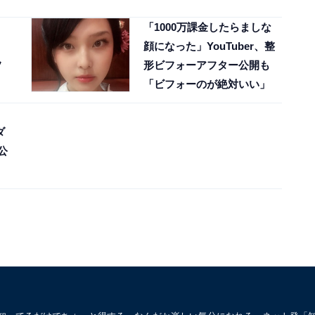
「1000万課金したらましな
顔になった」YouTuber、整
フ
形ビフォーアフター公開も
「ビフォーのが絶対いい」
ダ
公