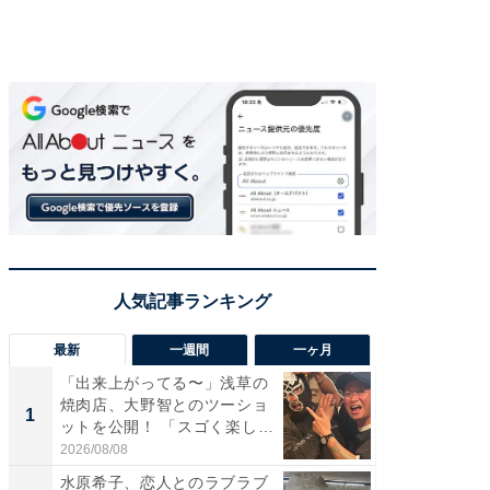
最新
一週間
一ヶ月
「出来上がってる〜」浅草の
「さす
焼肉店、大野智とのツーショ
は」高
1
1
ットを公開！ 「スゴく楽し
災地を
そ...
「カ...
2026/08/08
2026/08/0
水原希子、恋人とのラブラブ
「脚が