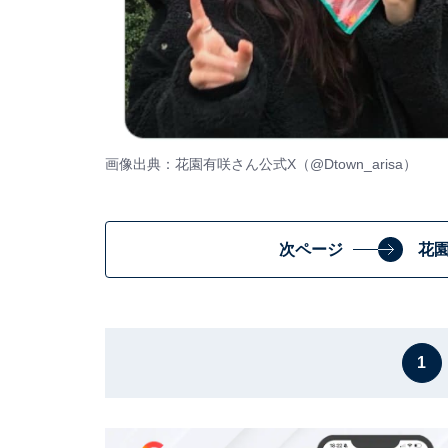
画像出典：花園有咲さん公式X（
@Dtown_arisa
）
次ページ
花
1