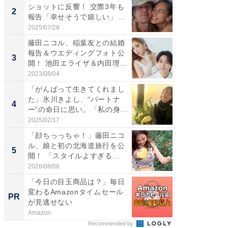
ショットに反響！ 交際3年も
横川尚
2
2
報告「幸せそうで嬉しい」
ムキな姿
「...
刃...
2025/07/28
2026/08/0
藤田ニコル、稲葉友との結婚
「え、
報告＆ウエディングフォト公
芸人、2
3
3
開！ 池田エライザ＆内田理
エットに
央...
2023/08/04
2026/08/0
「がんばって生きてくれまし
「脳がバ
た」氷川きよし、“パートナ
装姿が話
4
4
ー”の命日に思い。「私の身
のお父さ
体...
2025/02/17
2026/08/0
「顔ちっっちゃ！」藤田ニコ
「ちょ
ル、娘と初の北海道旅行を公
ってま
5
5
開！ 「スタイルよすぎる
熊本地
よ〜...
...
2026/08/08
2026/08/0
「今日の目玉商品は？」毎日
シェア別荘
変わるAmazonタイムセール
wners
PR
PR
が見逃せない
Amazon
COCO VIL
Recommended by