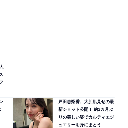
大
ス
フ
ン
戸田恵梨香、大胆肌見せの最
ス
新ショット公開！ 約3カ月ぶ
りの美しい姿でカルティエジ
ュエリーを身にまとう