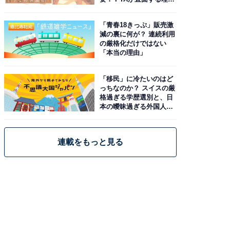
と現実
「青春18きっぷ」販売激
減の裏に何が？ 連続利用
の厳格化だけではない
「本当の理由」
「移民」に冷たいのはど
っちなのか？ スイスの厳
格過ぎる学歴選別と、日
本の曖昧過ぎる外国人政
策
連載をもっと見る