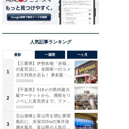
最新
一週間
一ヶ月
【三重県】伊勢名物「赤福」
【兵庫
の直営店に、全国唯一のコメ
ーメン
1
1
ダ大判焼き店も！ 東名阪・
再現した
伊...
道...
2026/08/06
2026/08/0
【千葉県】918㎡の県内最大
【三重
級マーケットから、廃校をリ
「鈴鹿天
2
2
ノベした直売所まで。ファ
は100
ー...
2026/08/06
2026/08/0
立山連峰と富山湾を望む展望
ステラ
風呂に、水深333mの海洋深
詰め放題
3
3
層水風呂。富山県の人気日
00円で「