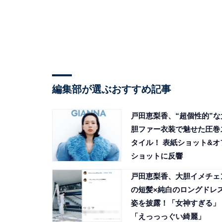
編集部が選ぶおすすめ記事
戸田恵梨香、“超個性的”な
胆ファー衣装で魅せた圧巻
タイル！ 表紙ショット&オ
ショットに反響
戸田恵梨香、大胆イメチェ
の短髪×純白のロングドレ
姿を披露！「女神すぎる」
「えっっっぐい綺麗」