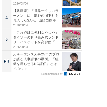
帰...
2026/08/06
2026/08/0
【兵庫県】「世界一忙しいラ
「ミニオ
ーメン」に、龍野の城下町を
ッグ！ 
4
4
再現したSAも。山陽自動車
ど、夏限
道...
2026/08/04
2026/08/0
「これ絶対に便利なやつや」
【埼玉
ダイソーの折り畳み式ランド
「行田天
5
5
リーバスケットが高評価「使
は和の
わ...
が...
2026/08/03
2026/08/0
元キーエンス人事25年のプロ
これが
が語る人事評価の勘所。「組
事例集
PR
PR
織を腐らせるNG評価」とは...
ビズヒント
株式会社
Recommended by