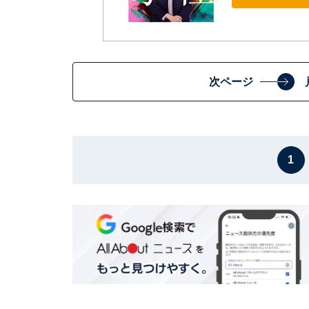
次ページ
1