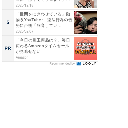
「好...
2025/12/18
2026/08/0
「世間をにぎわせている」動
「脳がバ
物系YouTuber、違法行為の告
装姿が話
5
5
発に声明「飼育してい...
のお父さ
2025/02/07
2026/08/0
「今日の目玉商品は？」毎日
すべて
変わるAmazonタイムセール
るその
PR
PR
が見逃せない
Amazon
COCO VIL
Recommended by