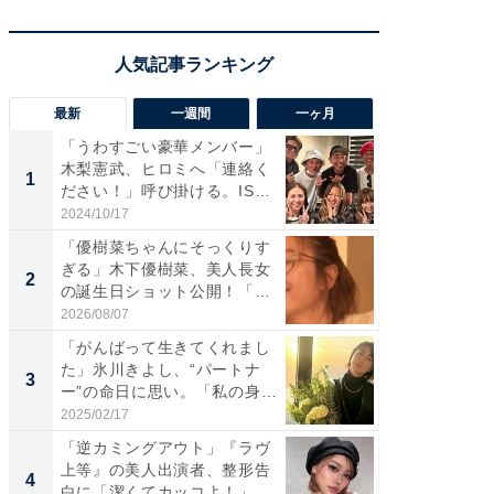
最新
一週間
一ヶ月
「うわすごい豪華メンバー」
「さす
木梨憲武、ヒロミへ「連絡く
は」高
1
1
ださい！」呼び掛ける。IS
災地を
S...
「カ...
2024/10/17
2026/08/0
「優樹菜ちゃんにそっくりす
「女の
ぎる」木下優樹菜、美人長女
介、バ
2
2
の誕生日ショット公開！「1
らのプレ
4...
愛...
2026/08/07
2026/08/0
「がんばって生きてくれまし
「脚が
た」氷川きよし、“パートナ
横川尚
3
3
ー”の命日に思い。「私の身
ムキな姿
体...
刃...
2025/02/17
2026/08/0
「逆カミングアウト」『ラヴ
「え、
上等』の美人出演者、整形告
芸人、2
4
4
白に「潔くてカッコよ！」
エットに