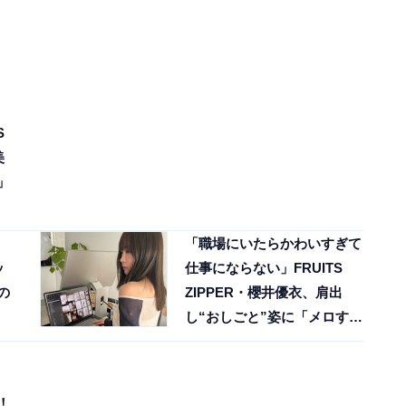
S
美
」
「職場にいたらかわいすぎて
ッ
仕事にならない」FRUITS
の
ZIPPER・櫻井優衣、肩出
し“おしごと”姿に「メロすぎ
る」反響
！