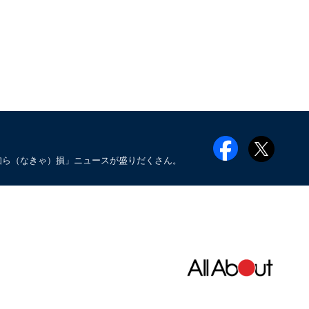
知ら（なきゃ）損」ニュースが盛りだくさん。