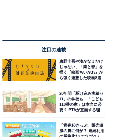
注目の連載
東野圭吾や湊かなえだけ
じゃない、「業と罪」を
描く『映画ちいかわ』か
ら強く連想した映画8選
20年間「駆け込み実績ゼ
ロ」の学校も…「こども
110番の家」は本当に必
要？ PTAが直面する理想
と現実
「青春18きっぷ」販売激
減の裏に何が？ 連続利用
の厳格化だけではない