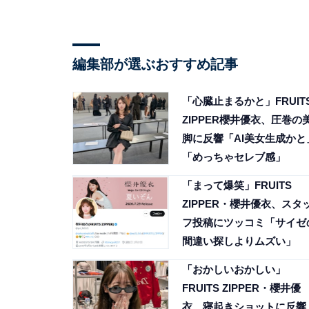
編集部が選ぶおすすめ記事
「心臓止まるかと」FRUIT
ZIPPER櫻井優衣、圧巻の
脚に反響「AI美女生成かと
「めっちゃセレブ感」
「まって爆笑」FRUITS
ZIPPER・櫻井優衣、スタ
フ投稿にツッコミ「サイゼ
間違い探しよりムズい」
「おかしいおかしい」
FRUITS ZIPPER・櫻井優
衣、寝起きショットに反響