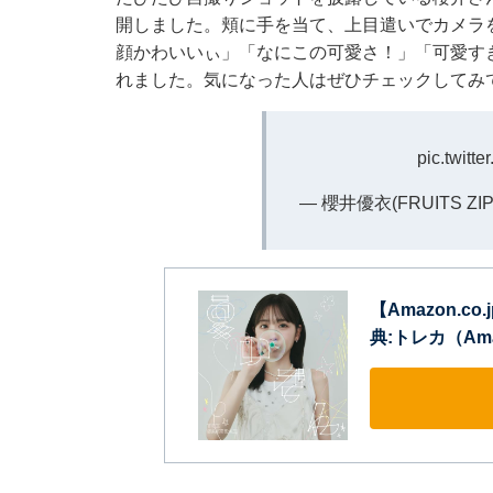
開しました。頬に手を当て、上目遣いでカメラ
顔かわいいぃ」「なにこの可愛さ！」「可愛す
れました。気になった人はぜひチェックしてみ
pic.twitt
— 櫻井優衣(FRUITS ZIPP
【Amazon.c
典:トレカ（Ama