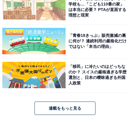
学校も…「こども110番の家」
は本当に必要？ PTAが直面する
理想と現実
「青春18きっぷ」販売激減の裏
に何が？ 連続利用の厳格化だけ
ではない「本当の理由」
「移民」に冷たいのはどっちな
のか？ スイスの厳格過ぎる学歴
選別と、日本の曖昧過ぎる外国
人政策
連載をもっと見る