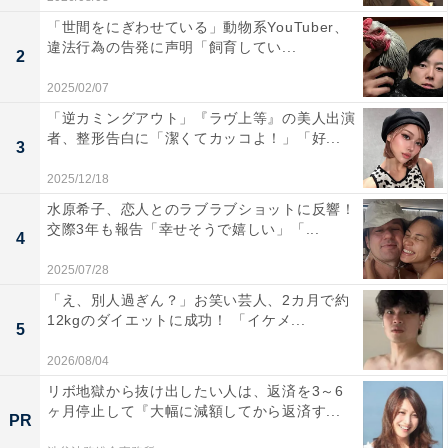
「世間をにぎわせている」動物系YouTuber、
違法行為の告発に声明「飼育してい...
2
2025/02/07
「逆カミングアウト」『ラヴ上等』の美人出演
者、整形告白に「潔くてカッコよ！」「好...
3
2025/12/18
水原希子、恋人とのラブラブショットに反響！
交際3年も報告「幸せそうで嬉しい」「...
4
2025/07/28
「え、別人過ぎん？」お笑い芸人、2カ月で約
12kgのダイエットに成功！ 「イケメ...
5
2026/08/04
リボ地獄から抜け出したい人は、返済を3～6
ヶ月停止して『大幅に減額してから返済す...
PR