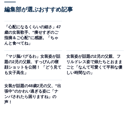
編集部が選ぶおすすめ記事
「心配になるくらいの細さ」47
歳の女装歌手、“痩せすぎのご
指摘＆ご心配”に感謝。「ちゃ
んと食べてね」
「マジ脳バグるわ」女装姿が話
女装姿が話題の2児の父親、フ
題の2児の父親、すっぴんの寝
リルドレス姿で娘たちとおまま
顔ショットを公開！ 「どう見て
ごと「なんて可愛くて平和な優
も女子高生」
しい時間なの」
女装が話題の48歳2児の父、“出
張中”のかわい過ぎる姿に「ナ
ンパされたら困りますね」の
声！