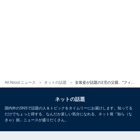
All About ニュース
ネットの話題
女装姿が話題の2児の父親、“フィギュアみたい”な姿に反響「可愛すぎる」「ホントにフィギュア出ねぇかな？」
ネットの話題
国内外のSNSで話題の人＆トピックをタイムリーにお届けします。知ってる
だけでちょっと得する、なんだか楽しい気分になれる、ネット発「知ら（な
きゃ）損」ニュースが盛りだくさん。