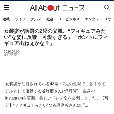
連載
ライフ
グルメ
社会
IT・ビジネス
エンタメ
リサ
女装姿が話題の2児の父親、“フィギュアみた
い”な姿に反響「可愛すぎる」「ホントにフィ
ギュア出ねぇかな？」
2026.07.09
多町野 望
女装姿が注目されている48歳・2児の父親で、歌手やモ
デルとして活動する谷琢磨さんは7月8日、自身の
Instagramを更新。美しいドレス姿を公開しました。【写
真】“フィギュアみたい”な谷琢磨谷さんは「...