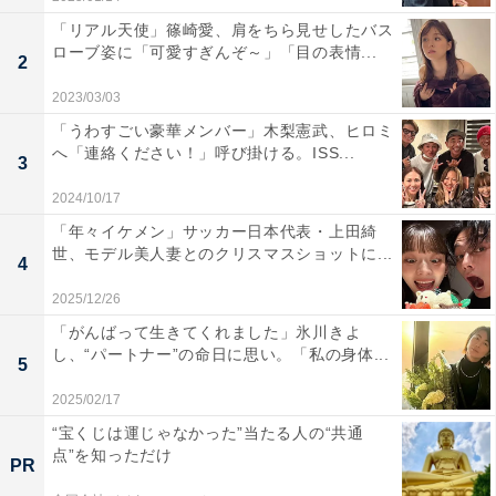
「リアル天使」篠崎愛、肩をちら見せしたバス
ローブ姿に「可愛すぎんぞ～」「目の表情...
2
2023/03/03
「うわすごい豪華メンバー」木梨憲武、ヒロミ
へ「連絡ください！」呼び掛ける。ISS...
3
2024/10/17
「年々イケメン」サッカー日本代表・上田綺
世、モデル美人妻とのクリスマスショットに...
4
2025/12/26
「がんばって生きてくれました」氷川きよ
し、“パートナー”の命日に思い。「私の身体...
5
2025/02/17
“宝くじは運じゃなかった”当たる人の“共通
点”を知っただけ
PR