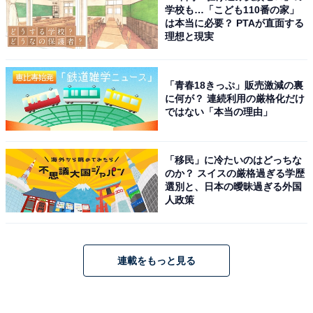
学校も…「こども110番の家」
は本当に必要？ PTAが直面する
理想と現実
「青春18きっぷ」販売激減の裏
に何が？ 連続利用の厳格化だけ
ではない「本当の理由」
「移民」に冷たいのはどっちな
のか？ スイスの厳格過ぎる学歴
選別と、日本の曖昧過ぎる外国
人政策
連載をもっと見る