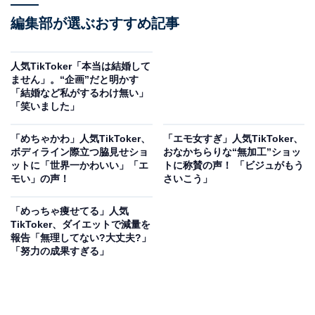
編集部が選ぶおすすめ記事
人気TikToker「本当は結婚して
ません」。“企画”だと明かす
「結婚など私がするわけ無い」
「笑いました」
「めちゃかわ」人気TikToker、
「エモ女すぎ」人気TikToker、
ボディライン際立つ脇見せショ
おなかちらりな“無加工”ショッ
ットに「世界一かわいい」「エ
トに称賛の声！ 「ビジュがもう
モい」の声！
さいこう」
「めっちゃ痩せてる」人気
TikToker、ダイエットで減量を
報告「無理してない?大丈夫?」
「努力の成果すぎる」