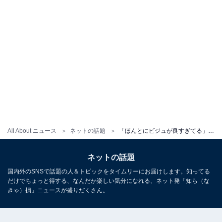
All About ニュース
ネットの話題
「ほんとにビジュが良すぎてる」人気TikToker、へそ出し美ウエスト披露「やばい激カワ似合いすぎてる」
ネットの話題
国内外のSNSで話題の人＆トピックをタイムリーにお届けします。知ってる
だけでちょっと得する、なんだか楽しい気分になれる、ネット発「知ら（な
きゃ）損」ニュースが盛りだくさん。