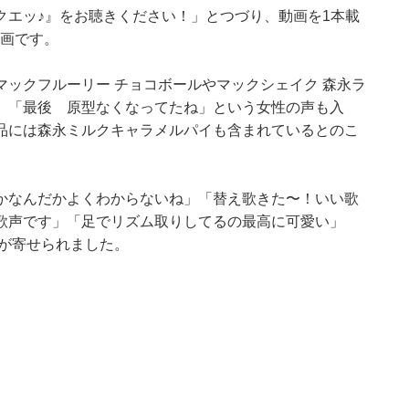
クエッ♪』をお聴きください！」とつづり、動画を1本載
動画です。
ックフルーリー チョコボールやマックシェイク 森永ラ
、「最後 原型なくなってたね」という女性の声も入
品には森永ミルクキャラメルパイも含まれているとのこ
かなんだかよくわからないね」「替え歌きた〜！いい歌
歌声です」「足でリズム取りしてるの最高に可愛い」
が寄せられました。