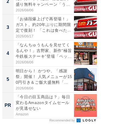
2
2
盛り無料キャンペーン「うお
神」と
お...
が神」「.
2026/08/06
2026/08/0
「お値段爆上げで再登場！」
「はま
ガスト、約20年ぶりに期間限
第3弾開
3
3
定で復刻！ 「これは食べた...
タが登
う...
2026/06/17
2026/08/0
「なんちゅうもんを見せてく
「たま
るんや！」吉野家、新作“極旨
グ、新作
4
4
牛鉄板ステーキ”登場「ペッ...
ィ”登場
2026/08/06
2026/08/0
明日から！ かつや、「感謝
「とう
祭」開催！ 人気メニューが15
家、“ア
5
5
0円引き＆ご飯大盛無料「...
っ！？1
2026/08/06
2026/08/0
「今日の目玉商品は？」毎日
シェア別荘
変わるAmazonタイムセール
wners
PR
PR
が見逃せない
Amazon
COCO VIL
Recommended by