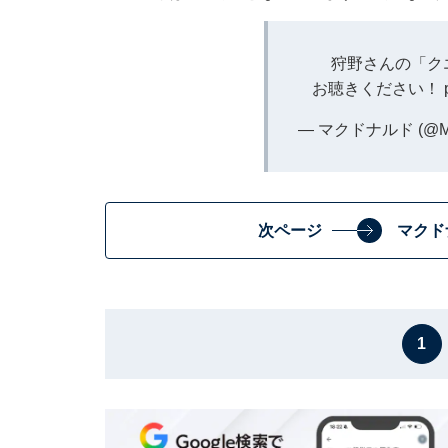
狩野さんの「ク
お聴きください！
— マクドナルド (@McD
次ページ
マクド
1