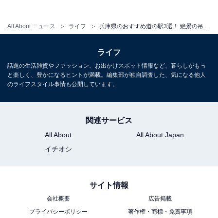
All About ニュース
ライフ
兵庫県のおすすめ道の駅3選！ 絶景の吊り橋・但馬牛グルメ・渓谷の恵みが楽しめる人気スポットを紹介
ライフ
話題の生活雑貨やファッション、お出かけスポット情報など、暮らしがもっ
と楽しく、豊かになるヒントが満載。編集部が独自調査した、気になる他人
のライフスタイル事情も公開しています。
関連サービス
All About
All About Japan
イチオシ
道の駅「あわじ」は明石海峡大橋に日本一近い絶
サイト情報
景スポット｜淡路市
会社概要
広告掲載
プライバシーポリシー
著作権・商標・免責事項
兵庫県淡路市岩屋、明石海峡大橋のたもとに位置する