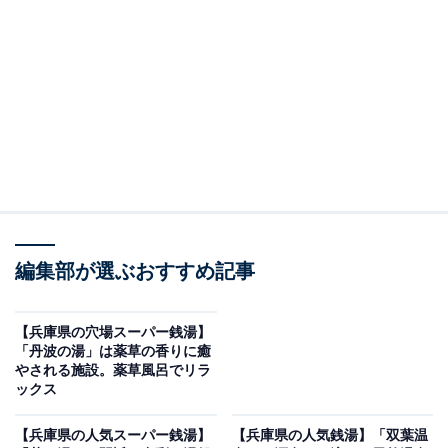
えの道の駅を紹介しています
＞アクセスや営業時間をチェックする
この記事の執筆者：
All About ニュース編集
部
「All About ニュース」は、ネットの話題から世の中の動きまで、暮
らしの中にあふれる「なぜ？」「どうして？」を分かりやすく伝え
るAll About発のニュースメディアです。お金や仕事、恋愛、ITに関
...続きを読む
編集部が選ぶおすすめ記事
する疑問に対して専門家が分かりやすく回答するほか、エンタメ情
報やSNSで話題のトピックスを紹介しています。
道の駅「はが」は近畿地方第一号の歴史ある渓谷
【兵庫県の穴場スーパー銭湯】
「丹波の湯」は薬草の香りに癒
スポット｜宍粟市
やされる施設。薬草風呂でリラ
ックス
兵庫県宍粟市波賀町、国道29号線沿いに位置する「道の
【兵庫県の人気スーパー銭湯】
【兵庫県の人気銭湯】「双葉温
駅はが」は、1993年に登録された近畿地方で最も古い道