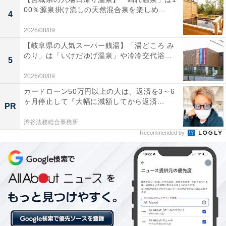
館（隣接）
00％源泉掛け流しの天然混合泉を楽しめ...
4
2026/08/09
【岐阜県の人気スーパー銭湯】「湯どころ み
のり」は「いけだゆげ温泉」や冷冷交代浴...
5
2026/08/09
カードローン50万円以上の人は、返済を3～6
ヶ月停止して『大幅に減額してから返済...
PR
渋谷法務総合事務所
Recommended by
道の駅「村岡ファームガーデン」は但馬牛を満喫
できるスポット｜香美町