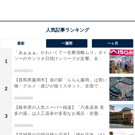
笹うどんは見た目のインパクトが強いが、味は美味
しく食べやすい。山菜やおにぎりなど地元らしいメ
ニューも豊富。
最新
一週間
一ヶ月
「はが」のアクセス・営業時間
「あぁぁぁ。かわいくて一生断捨離ムリ」ダイ
ソーのサンリオ日焼けシリーズが反響。全...
所在地：兵庫県宍粟市波賀町原149
1
アクセス：国道29号線沿い（姫路方面と鳥取方面を結ぶ
2026/08/10
路線の中間地点）
【群馬県藤岡市】道の駅「ららん藤岡」は買い
営業時間：売店9:00～17:00／食堂11:00～15:00（土日祝
物・グルメ・遊びが揃うスポット。全国で...
2
のみ営業）
2026/08/09
定休日：木曜日（祝日は営業）※12～3月の冬季期間は
【岐阜県の人気スーパー銭湯】「六条温泉 喜
木・金曜日
多の湯」は人工温泉や多彩なお風呂・岩盤...
3
駐車場：要確認（縦列タイプの区画あり）
2026/08/09
主な施設：お食事処「楓の里」、特産品売店、防災資料
【宮城県の穴場日帰り温泉】「晴れ温泉」は1