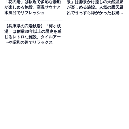
「花の湯」は駅近で多彩な湯船
泉」は源泉かけ流しの天然温泉
の駅のひとつ。1000メートル級の山々に囲まれ、周辺に
が楽しめる施設。高温サウナと
が楽しめる施設。人気の露天風
水風呂でリフレッシュ
呂でうっすら緑がかったお湯を
は日本の滝百選に選ばれた原不動滝や赤西渓谷、音水湖
堪能
などの景勝地が点在しています。名物は鮮やかな緑色が
【兵庫県の穴場銭湯】「梅ヶ枝
目を引く「笹うどん」で、ほかにも波賀みそラーメンや
湯」は創業80年以上の歴史を感
じるレトロな施設。タイルアー
鹿肉を使ったごろっと鹿カレー、地元産りんごを使った
トや昭和の趣でリラックス
ジャムやソフトクリームなど、この場所でしか味わえな
いメニューが揃います。すぐそばには波賀温泉や東山温
泉もあり、自然と食を一度に満喫できるのが魅力です。
「はが」の口コミは？
近畿地方で最初にできた道の駅とあって歴史が感じ
られる、こぢんまりとした施設。トイレを含め清潔
に保たれている。