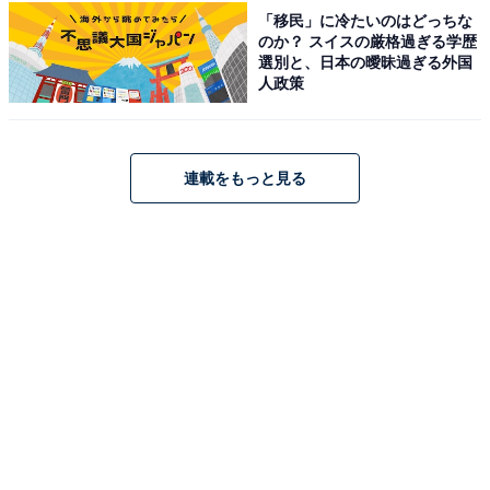
「移民」に冷たいのはどっちな
のか？ スイスの厳格過ぎる学歴
選別と、日本の曖昧過ぎる外国
但馬牛のハンバーグは肉肉しくてジューシー。サラ
人政策
ダバーも付いていて満足度が高い。
連載をもっと見る
「村岡ファームガーデン」のアクセス・営業時間
所在地：兵庫県美方郡香美町村岡区大糠32-1
アクセス：北近畿豊岡自動車道 八鹿氷ノ山ICから国道9
号線を鳥取方面へ約25分
営業時間：平日9:00～17:00／土日祝9:00～
18:00（GW・お盆・年末年始等は延長あり）
定休日：年中無休
駐車場：68台（大型車含む・無料）
主な施設：レストラン、精肉直売店「牛将」、特産品売
店、観光案内所