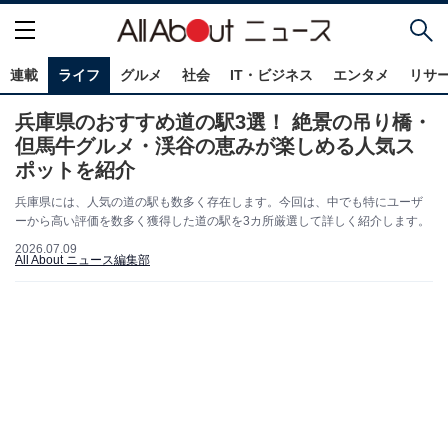
連載
ライフ
グルメ
社会
IT・ビジネス
エンタメ
リサ
兵庫県のおすすめ道の駅3選！ 絶景の吊り橋・
但馬牛グルメ・渓谷の恵みが楽しめる人気ス
ポットを紹介
兵庫県には、人気の道の駅も数多く存在します。今回は、中でも特にユーザ
ーから高い評価を数多く獲得した道の駅を3カ所厳選して詳しく紹介します。
2026.07.09
All About ニュース編集部