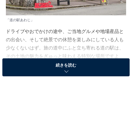
「道の駅あわじ」
ドライブやおでかけの途中、ご当地グルメや地場産品と
の出会い、そして絶景での休憩を楽しみにしている人も
少なくないはず。旅の道中にふと立ち寄れる道の駅は、
その土地の魅力をぎゅっと味わえる特別な場所ですよ
ね。とはいえ近年は個性豊かな道の駅も数多く、どこに
続きを読む
行けばよいか迷ってしまう……そんな思いを抱えている
人もいるのではないでしょうか。
そんな人に向けて、All About ニュース編集部が厳選し
た、人気かつ評価の高い兵庫県の道の駅を3カ所紹介し
ます。
※2026年6月時点で、Googleクチコミの平均評価が3.5超