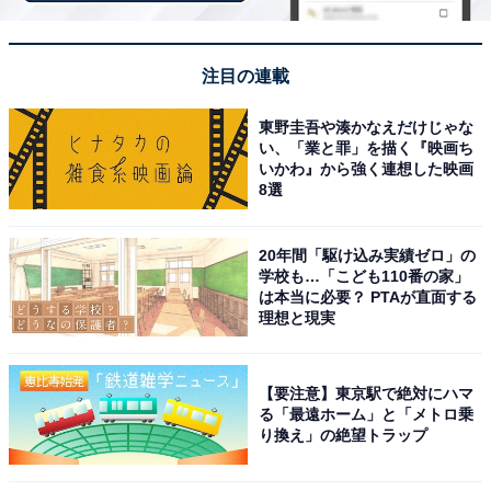
兵庫県美方郡香美町村岡区、国道9号線沿いにある「道
の駅村岡ファームガーデン」は、ブランド牛のルーツと
される「但馬牛」を思う存分楽しめる施設です。入り口
注目の連載
には等身大の但馬牛のモニュメントが立ち、レストラン
東野圭吾や湊かなえだけじゃな
では但馬牛を使ったステーキやハンバーグ、精肉直売コ
い、「業と罪」を描く『映画ち
ーナー「牛将」では上質な但馬牛肉が販売されていま
いかわ』から強く連想した映画
8選
す。2019年には畜産部門で日本初の日本農業遺産にも認
定された、まさに但馬牛の聖地といえる道の駅です。お
土産には美方大納言小豆を使ったきんつばやクリーム大
20年間「駆け込み実績ゼロ」の
学校も…「こども110番の家」
福なども人気を集めています。
は本当に必要？ PTAが直面する
理想と現実
「村岡ファームガーデン」の口コミは？
【要注意】東京駅で絶対にハマ
正面玄関に大変立派な但馬牛の像が立っている道の
る「最遠ホーム」と「メトロ乗
駅。飲食店も精肉店もあり、兵庫県内でも印象に残
り換え」の絶望トラップ
る施設だった。