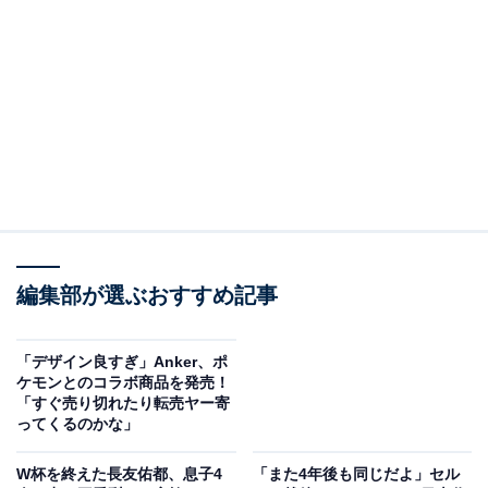
同アカウントは「7/8(水)15:00〜しまむらパーク(オンラ
インストア)にて『サッカー日本代表』のユニフォームデ
ザインのアイテムが登場！ 詳細は画像をご確認くださ
い。この機会をお見逃しなく！」とつづり、画像を1枚
投稿。
サッカー日本代表のアウェイバージョンのユニフォーム
のデザインを使ったアイテムです。ユニフォーム型のブ
ランケット（1990円）やクッション（1490円）、キーホ
編集部が選ぶおすすめ記事
ルダー各種（990円）、ショルダーバッグ（1790円）な
どがラインアップされています。8日15時からしまむら
「デザイン良すぎ」Anker、ポ
パーク（オンラインストア）で予約を開始し、受注生産
ケモンとのコラボ商品を発売！
「すぐ売り切れたり転売ヤー寄
販売になるとのことです。
ってくるのかな」
コメントでは、「アウェイユニフォーム高くて買えなか
W杯を終えた長友佑都、息子4
「また4年後も同じだよ」セル