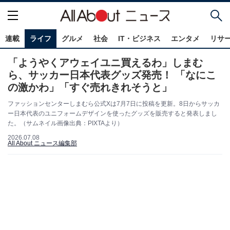
連載
ライフ
グルメ
社会
IT・ビジネス
エンタメ
リサ
「ようやくアウェイユニ買えるわ」しまむ
ら、サッカー日本代表グッズ発売！ 「なにこ
の激かわ」「すぐ売れきれそうと」
ファッションセンターしまむら公式Xは7月7日に投稿を更新。8日からサッカ
ー日本代表のユニフォームデザインを使ったグッズを販売すると発表しまし
た。（サムネイル画像出典：PIXTAより）
2026.07.08
All About ニュース編集部