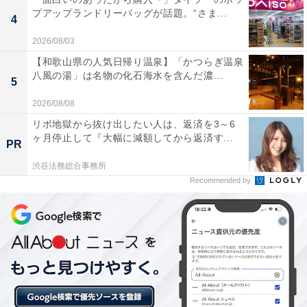
プアップランドリーバッグが話題。“さま...
pic.twitter.com/nlC2nPjaTS
4
2026/08/03
— ファッションセンターしまむら
【和歌山県の人気日帰り温泉】「かつらぎ温泉
(@shimamura_gr)
July 7, 2026
八風の湯」は名物の化石海水を含んだ濃...
5
2026/08/08
しまむら公式Xのほかの投稿も見
リボ地獄から抜け出したい人は、返済を3～6
次ページ
ヶ月停止して『大幅に減額してから返済す...
る！
PR
渋谷法務総合事務所
Recommended by