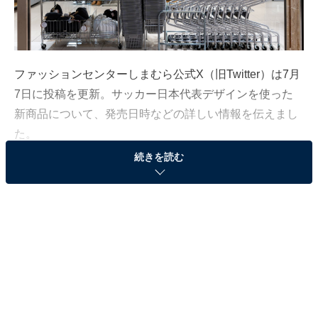
ファッションセンターしまむら公式X（旧Twitter）は7月
7日に投稿を更新。サッカー日本代表デザインを使った
新商品について、発売日時などの詳しい情報を伝えまし
た。
続きを読む
この記事の執筆者：
All About ニュース編集
部
「All About ニュース」は、ネットの話題から世の中の動きまで、暮
らしの中にあふれる「なぜ？」「どうして？」を分かりやすく伝え
るAll About発のニュースメディアです。お金や仕事、恋愛、ITに関
...続きを読む
する疑問に対して専門家が分かりやすく回答するほか、エンタメ情
報やSNSで話題のトピックスを紹介しています。
サッカー日本代表デザインのアイテムが登場