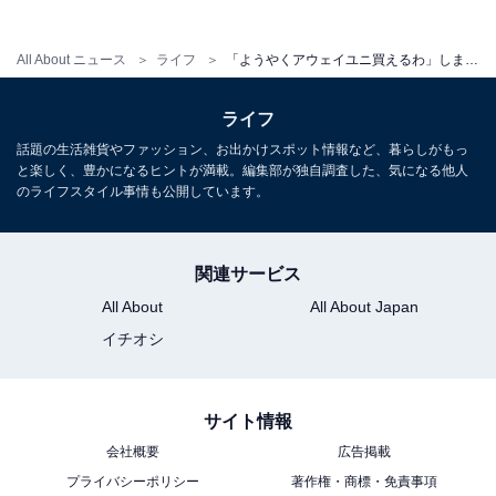
All About ニュース
ライフ
「ようやくアウェイユニ買えるわ」しまむら、サッカー日本代表グッズ発売！ 「なにこの激かわ」「すぐ売れきれそうと」
ライフ
話題の生活雑貨やファッション、お出かけスポット情報など、暮らしがもっ
と楽しく、豊かになるヒントが満載。編集部が独自調査した、気になる他人
のライフスタイル事情も公開しています。
関連サービス
All About
All About Japan
イチオシ
サイト情報
会社概要
広告掲載
プライバシーポリシー
著作権・商標・免責事項