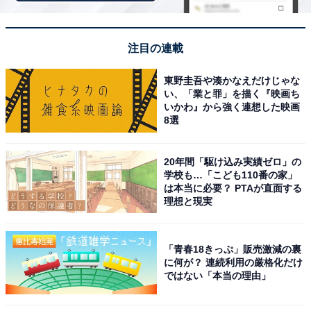
注目の連載
東野圭吾や湊かなえだけじゃな
い、「業と罪」を描く『映画ち
こちらもおすすめ
いかわ』から強く連想した映画
「ほしすぎる」しまむら、ポケモンとのコラボ
8選
商品発売！「全体的に可愛い」「タマちゃんが
いっぱい」
20年間「駆け込み実績ゼロ」の
学校も…「こども110番の家」
は本当に必要？ PTAが直面する
理想と現実
「青春18きっぷ」販売激減の裏
に何が？ 連続利用の厳格化だけ
ではない「本当の理由」
1
2