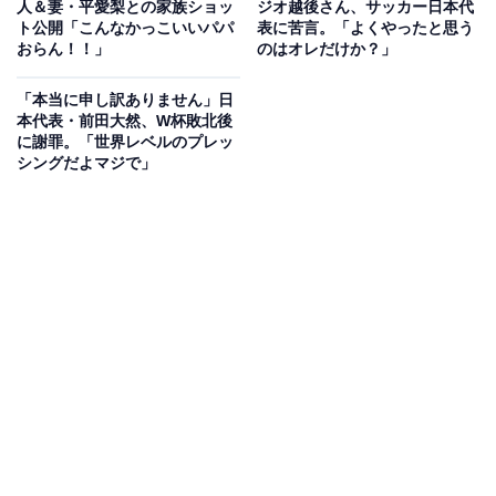
人＆妻・平愛梨との家族ショッ
ジオ越後さん、サッカー日本代
ったんでキーホルダー良いかも！右の欲しい」「すぐ売
ト公開「こんなかっこいいパパ
表に苦言。「よくやったと思う
れきれそうと思ったら受注生産」「普通にかわいい」
おらん！！」
のはオレだけか？」
「なにこの激かわ」「ブランケットほしいw」「アウェ
「本当に申し訳ありません」日
イユニのグッズって、しまむらさん分かってるなあ」
本代表・前田大然、W杯敗北後
「ようやくアウェイユニ買えるわ」「購買欲そそるな」
に謝罪。「世界レベルのプレッ
シングだよマジで」
といった声が寄せられました。