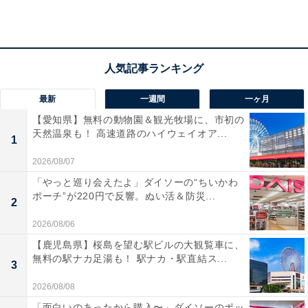
ポケモンとのコラボも！
6日の投稿では人気作品『ポケットモンスター』とのコ
最新
一週間
一ヶ月
ラボレーションアイテムの販売開始を告知した同アカウ
【愛知県】無料の動物園＆観光牧場に、市初の
ント。涼しさのある青系の商品がそろっています。気に
天然温泉も！ 高速道路のハイウェイオア...
1
なる人は、ぜひチェックしてみてくださいね。
2026/08/07
「やっと巡り会えたよ」ダイソーの“ちいかわ
7/8(水)15:00～しまむらパーク(オンラインストア)に
ポーチ”が220円で反響。ぬい活＆防災...
2
て「サッカー日本代表」のユニフォームデザインの
2026/08/06
アイテムが登場！
【鹿児島県】桜島を望む駅ビルの大観覧車に、
無料の駅ナカ足湯も！ 駅ナカ・駅直結ス...
詳細は画像をご確認ください。
3
2026/08/08
この機会をお見逃しなく！
https://t.co/OHC7XlO6ke
「面白いのあったから購入〜」ダイソーのポッ