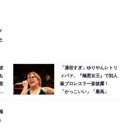
プ
と
波
「適役すぎ」ゆりやんレトリ
も
ィバァ、『極悪女王』で別人
宣
級プロレスラー姿披露！
ー
「かっこいい」「最高」
報
」