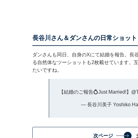
長谷川さん＆ダンさんの日常ショット
ダンさんも同日、自身のXにて結婚を報告。長
る自然体なツーショットも2枚載せています。
たいですね。
【結婚のご報告💍Just Married!】
@T
— 長谷川美子 Yoshiko Has
次ページ