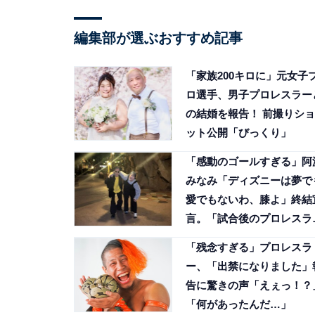
編集部が選ぶおすすめ記事
「家族200キロに」元女子
ロ選手、男子プロレスラー
の結婚を報告！ 前撮りショ
ット公開「びっくり」
「感動のゴールすぎる」阿
みなみ「ディズニーは夢で
愛でもないわ、膝よ」終結
言。「試合後のプロレスラ
かよ」
「残念すぎる」プロレスラ
ー、「出禁になりました」
告に驚きの声「えぇっ！？
「何があったんだ…」