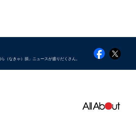
知ら（なきゃ）損」ニュースが盛りだくさん。