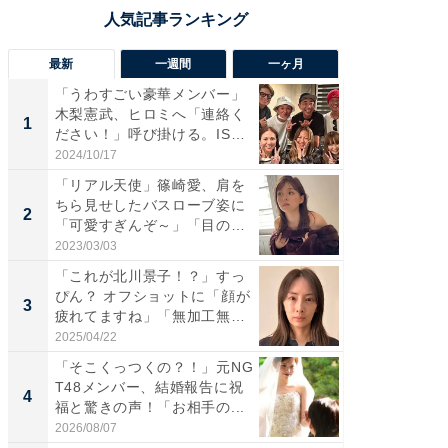
最新
一週間
一ヶ月
「うわすごい豪華メンバー」
「さす
木梨憲武、ヒロミへ「連絡く
は」高
1
1
ださい！」呼び掛ける。IS
災地を
S...
「カ...
2024/10/17
2026/08/0
「リアル天使」篠崎愛、肩を
「女の
ちら見せしたバスローブ姿に
介、バ
2
2
「可愛すぎんぞ～」「目の表
らのプレ
情...
愛...
2023/03/03
2026/08/0
「これが北川景子！？」すっ
「脚が
ぴん？ オフショットに「顔が
横川尚
3
3
疲れてますね」「無加工無
ムキな姿
表...
刃...
2025/04/22
2026/08/0
「そこくっつくの？！」元NG
「え、
T48メンバー、結婚報告に祝
芸人、2
4
4
福と驚きの声！「お相手の...
エットに
2026/08/07
2026/08/0