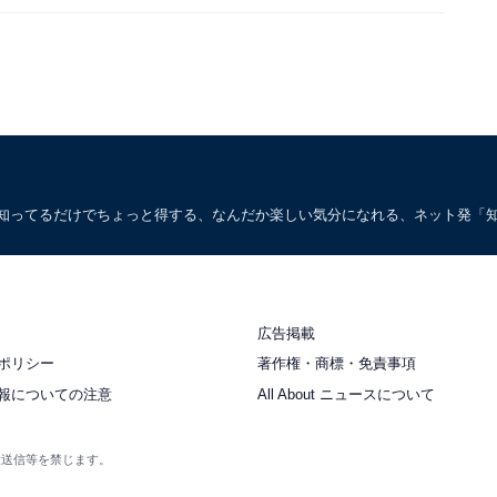
。知ってるだけでちょっと得する、なんだか楽しい気分になれる、ネット発「
広告掲載
ポリシー
著作権・商標・免責事項
報についての注意
All About ニュースについて
衆送信等を禁じます。