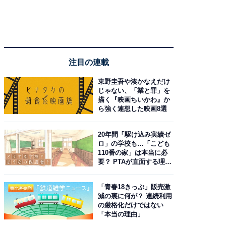
注目の連載
東野圭吾や湊かなえだけ
じゃない、「業と罪」を
描く『映画ちいかわ』か
ら強く連想した映画8選
20年間「駆け込み実績ゼ
ロ」の学校も…「こども
110番の家」は本当に必
要？ PTAが直面する理想
と現実
「青春18きっぷ」販売激
減の裏に何が？ 連続利用
の厳格化だけではない
「本当の理由」