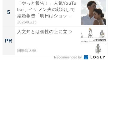
「やっと報告！」人気YouTu
「脳がバ
ber、イケメン夫の顔出しで
装姿が話
5
5
結婚報告「明日はショッ...
のお父さ
2026/01/15
2026/08/0
人文知とは個性の上に立つ
手厚い“
の「人
PR
PR
國學院大學
國學院大
Recommended by