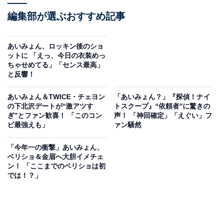
編集部が選ぶおすすめ記事
あいみょん、ロッキン後のショ
ットに 「えっ、今日の衣装めっ
ちゃせめてる」「センス最高」
と反響！
あいみょん＆TWICE・チェヨン
「あいみょん？」『探偵！ナイ
の下北沢デートが“激アツす
トスクープ』“依頼者”に驚きの
ぎ”とファン歓喜！ 「このコン
声！ 「神回確定」「えぐい」フ
ビ最強えも」
ァン騒然
「今年一の衝撃」あいみょん、
ベリショ＆金眉へ大胆イメチェ
ン！ 「ここまでのベリショは初
では！？」