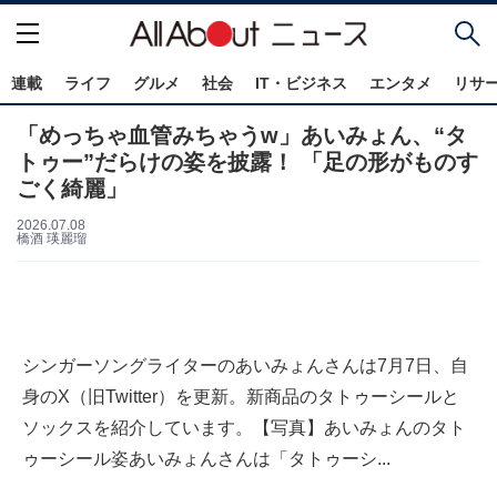
連載
ライフ
グルメ
社会
IT・ビジネス
エンタメ
リサ
「めっちゃ血管みちゃうw」あいみょん、“タ
トゥー”だらけの姿を披露！ 「足の形がものす
ごく綺麗」
2026.07.08
橋酒 瑛麗瑠
シンガーソングライターのあいみょんさんは7月7日、自
身のX（旧Twitter）を更新。新商品のタトゥーシールと
ソックスを紹介しています。【写真】あいみょんのタト
ゥーシール姿あいみょんさんは「タトゥーシ...