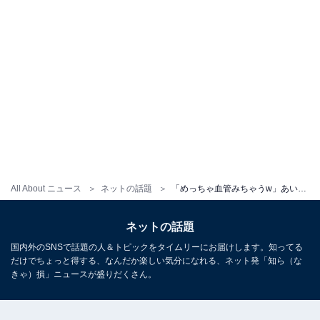
All About ニュース
ネットの話題
「めっちゃ血管みちゃうw」あいみょん、“タトゥー”だらけの姿を披露！ 「足の形がものすごく綺麗」
ネットの話題
国内外のSNSで話題の人＆トピックをタイムリーにお届けします。知ってる
だけでちょっと得する、なんだか楽しい気分になれる、ネット発「知ら（な
きゃ）損」ニュースが盛りだくさん。