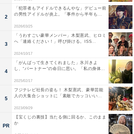
「犯罪者もアイドルできるんやな」デビュー前
の男性アイドルが炎上。「事件から半年も...
2
2026/03/25
「うわすごい豪華メンバー」木梨憲武、ヒロミ
へ「連絡ください！」呼び掛ける。ISS...
3
2024/10/17
「がんばって生きてくれました」氷川きよ
し、“パートナー”の命日に思い。「私の身体...
4
2025/02/17
フジテレビ社長の姿も！ 木梨憲武、豪華芸能
人の大集合ショットに「素敵でカッコいい...
5
2023/09/29
【宝くじの裏技】当たる側に回るか、このまま
か
PR