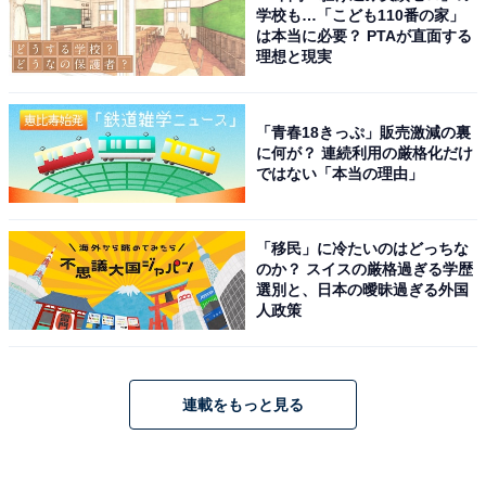
学校も…「こども110番の家」
は本当に必要？ PTAが直面する
理想と現実
「青春18きっぷ」販売激減の裏
に何が？ 連続利用の厳格化だけ
ではない「本当の理由」
「移民」に冷たいのはどっちな
のか？ スイスの厳格過ぎる学歴
選別と、日本の曖昧過ぎる外国
人政策
連載をもっと見る