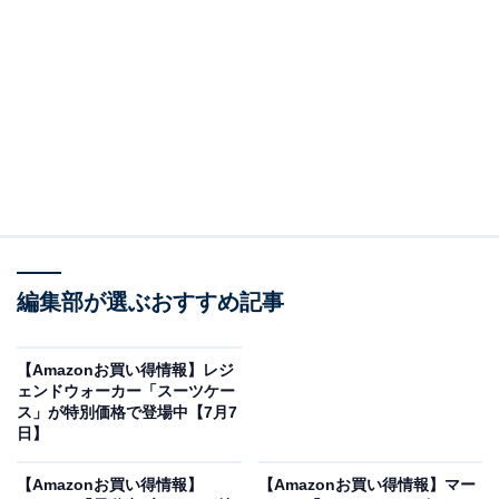
オールアバウトに還元されることがあります。
「WF-1000XM6」は世界最高クラスのノイズキャ
ンセリングと圧倒的な臨場感
ソニーのワイヤレスイヤホン「WF-1000XM6」。
Amazonで3万9600円で購入することができます。
ソニーとは？
世界のオーディオ・ビジュアル市場をリードし続ける日
編集部が選ぶおすすめ記事
本のトップグローバルブランドです。卓越した音響技術
と先進のデジタル処理技術を融合させ、常に時代の最先
端を行く革新的な製品を世に送り出しており、音質にこ
【Amazonお買い得情報】レジ
ェンドウォーカー「スーツケー
だわる多くのユーザーから絶大な信頼を集めています。
ス」が特別価格で登場中【7月7
日】
ワイヤレスイヤホン「WF-1000XM6」の魅力は？
【Amazonお買い得情報】
【Amazonお買い得情報】マー