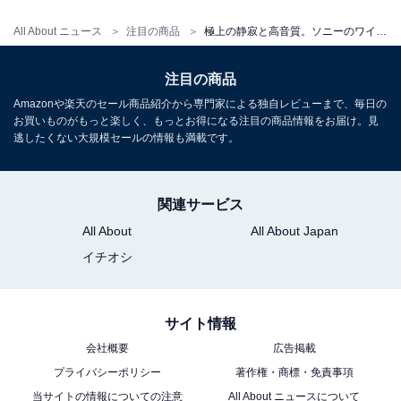
ソニー(SONY) WF-1000XM6 ブラック ワイヤレスイヤホ
ン Bluetooth ハイレゾ 世界最高クラスノイズキャンセリ
All About ニュース
注目の商品
極上の静寂と高音質。ソニーのワイヤレスイヤホンは日常のあらゆるシーンを贅沢な音楽空間に変えるクオリティが魅力の逸品
ング 外音取り込み 高性能マイク 通話品質 LDAC IPX4防
滴 マルチポイント ロングバッテリー WF-1000XM6 BZ
注目の商品
Amazonで見る
Amazonや楽天のセール商品紹介から専門家による独自レビューまで、毎日の
お買いものがもっと楽しく、もっとお得になる注目の商品情報をお届け。見
逃したくない大規模セールの情報も満載です。
楽天
関連サービス
All About
All About Japan
イチオシ
楽天市場で「WF-1000XM6」を見る
サイト情報
会社概要
広告掲載
毎日の通勤や音楽ライフをワンランク上の快適さへと導
プライバシーポリシー
著作権・商標・免責事項
いてくれる高性能ワイヤレスイヤホン。気になる人はぜ
当サイトの情報についての注意
All About ニュースについて