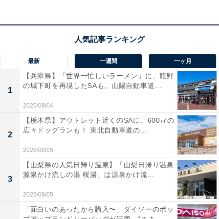
ソニー(SONY) WF-1000XM6 ブラック ワイヤレスイヤホ
ン Bluetooth ハイレゾ 世界最高クラスノイズキャンセリ
ング 外音取り込み 高性能マイク 通話品質 LDAC IPX4防
滴 マルチポイント ロングバッテリー WF-1000XM6 BZ
最新
一週間
一ヶ月
Amazonで見る
【兵庫県】「世界一忙しいラーメン」に、龍野
の城下町を再現したSAも。山陽自動車道...
1
2026/08/04
【栃木県】アウトレット近くのSAに、600㎡の
広々ドッグランも！ 東北自動車道の...
2
2026/08/05
【山梨県の人気日帰り温泉】「山梨日帰り温泉
源泉かけ流しの湯 桜湯」は源泉かけ流...
3
2026/08/05
「面白いのあったから購入〜」ダイソーのポッ