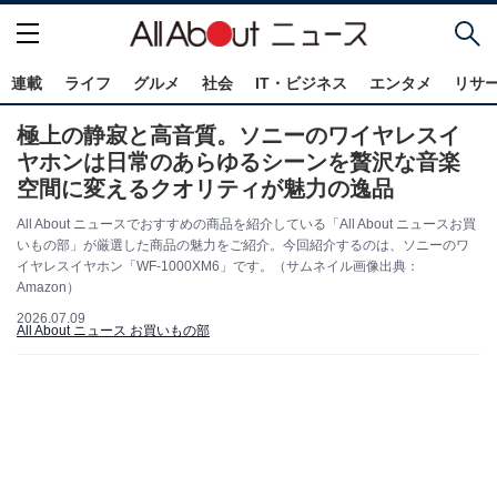
連載
ライフ
グルメ
社会
IT・ビジネス
エンタメ
リサ
極上の静寂と高音質。ソニーのワイヤレスイ
ヤホンは日常のあらゆるシーンを贅沢な音楽
空間に変えるクオリティが魅力の逸品
All About ニュースでおすすめの商品を紹介している「All About ニュースお買
いもの部」が厳選した商品の魅力をご紹介。今回紹介するのは、ソニーのワ
イヤレスイヤホン「WF-1000XM6」です。（サムネイル画像出典：
Amazon）
2026.07.09
All About ニュース お買いもの部