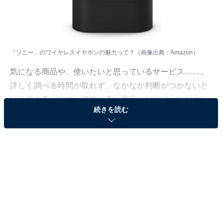
「ソニー」のワイヤレスイヤホンの魅力って？（画像出典：Amazon）
気になる商品や、使いたいと思っているサービス……。
詳しく調べる時間が取れず、なかなか判断がつかないと
いう人も多いはず。価格が高い商品となれば、なおさら
続きを読む
ですよね。
そこで、All About ニュースで数千以上の商品紹介コンテ
ンツを手掛けてきたAll About ニュースお買いもの部が、
厳選した商品をご紹介。今回ピックアップするのは、過
去の記事でも大きな注目を集めてきたブランド「ソニ
ー」のワイヤレスイヤホンです。
※本記事で紹介している商品の購入やサービスの利用により、売上の一部が