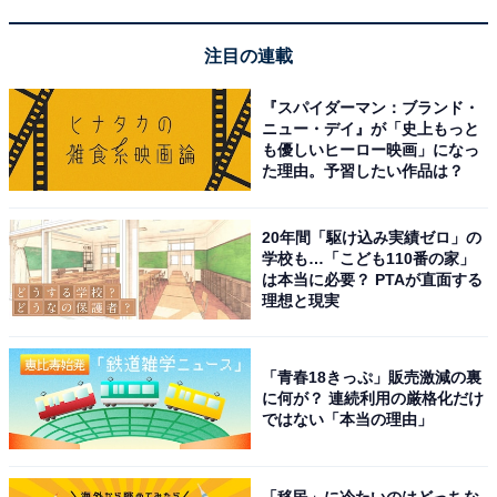
間着けていても全く疲れません。シックなマットブ
ラックのデザインも高級感があります。
注目の連載
『スパイダーマン：ブランド・
ニュー・デイ』が「史上もっと
スマホとPCのマルチポイント接続が本当に便利
も優しいヒーロー映画」になっ
で、切り替えのストレスがありません。カフェでの
た理由。予習したい作品は？
WEB会議でも声がクリアに届いているようです。
20年間「駆け込み実績ゼロ」の
学校も…「こども110番の家」
は本当に必要？ PTAが直面する
理想と現実
「青春18きっぷ」販売激減の裏
に何が？ 連続利用の厳格化だけ
ではない「本当の理由」
「移民」に冷たいのはどっちな