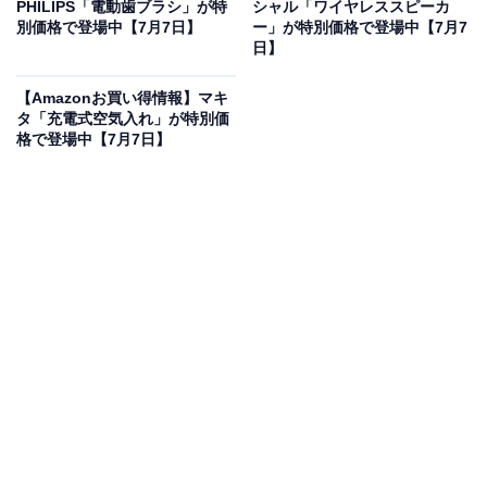
周囲の雑音を極限まで打ち消す世界最高クラスのノイズ
PHILIPS「電動歯ブラシ」が特
シャル「ワイヤレススピーカ
別価格で登場中【7月7日】
ー」が特別価格で登場中【7月7
キャンセリング機能を搭載しており、街中の喧騒や乗り
日】
物内でも圧倒的な没入感に浸ることができます。ハイレ
ゾ音源に対応し、高音質コーデックのLDACによりワイ
【Amazonお買い得情報】マキ
タ「充電式空気入れ」が特別価
ヤレスでも原音に忠実な美しいサウンドを再現可能で
格で登場中【7月7日】
す。高性能マイクの採用と最新の通話アルゴリズムによ
り、騒がしい場所でも自分の声をクリアに届ける抜群の
通話品質を実現しています。さらに、IPX4の防滴性能や
同時に2台の機器と接続できるマルチポイント機能、長
時間の外出でも安心のロングバッテリーを備えており、
ビジネスからアクティブな日常までシームレスに寄り添
うプレミアムな一台です。