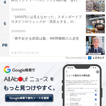
み式ランドリーバスケットが高評価「使わ...
4
2026/08/03
「1000円には見えなかった」スタンダードプ
ロダクツのリュックが「高見えする」の...
5
「四方木不動の滝」は夏の秘境で雌雄の滝を独り
2026/08/03
占め！ 深い杉林の山中に落ちる高さ10m・幅8m
「夜中起きる原因は脳」4時間睡眠の人必見
の清流を間近に体感
PR
ビタブリッドジャパン
Recommended by