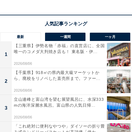
TEL：0439-56-1325（君津市経済環境部経済振興課観光
振興係）
館山道「君津IC」から車で約38分
あわせて読みたい
最新
一週間
一ヶ月
【千葉県】まるで海外！ スケートパーク併設
【三重県】伊勢名物「赤福」の直営店に、全国
も。ドライブがてら行きたい「本格アメリカ
唯一のコメダ大判焼き店も！ 東名阪・伊...
1
ンダイナー」3選
2026/08/06
【千葉県】918㎡の県内最大級マーケットか
ら、廃校をリノベした直売所まで。ファー...
2
2026/08/06
立山連峰と富山湾を望む展望風呂に、水深333
mの海洋深層水風呂。富山県の人気日帰...
3
2026/08/06
「これ絶対に便利なやつや」ダイソーの折り畳