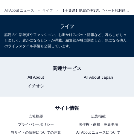
め、車を利用する際は「四方木ふれあい館」の駐車場利
All About ニュース
ライフ
【千葉県】絶景の滝3選。“ハート形洞窟”に、秘境の雌雄の滝、花嫁街道の深緑の滝も【2026年7月】
用推奨
ライフ
あわせて読みたい
話題の生活雑貨やファッション、お出かけスポット情報など、暮らしがもっ
【千葉県】まるで外国のよう！ 南国リゾート
と楽しく、豊かになるヒントが満載。編集部が独自調査した、気になる他人
SA・東京湾360度絶景PA・房総グルメ。高速
のライフスタイル事情も公開しています。
道路SA・PA3選
関連サービス
All About
All About Japan
イチオシ
サイト情報
会社概要
広告掲載
プライバシーポリシー
著作権・商標・免責事項
当サイトの情報についての注意
All About ニュースについて