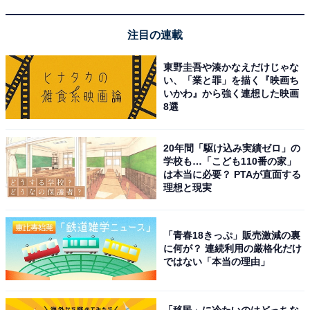
注目の連載
東野圭吾や湊かなえだけじゃな
四方木不動の滝（画像出典：千葉県鴨川市公式Instagram）
い、「業と罪」を描く『映画ち
いかわ』から強く連想した映画
鴨川市北部の清澄山麓、県道81号線から細い林道を進ん
8選
だ奥深い杉林の中にある「四方木不動の滝（よもぎふど
うのたき）」は、千葉でも指折りの秘境感を誇る滝で
20年間「駆け込み実績ゼロ」の
学校も…「こども110番の家」
す。高さ10m・幅8mで、水量が多い時期には水の流れが
は本当に必要？ PTAが直面する
2つに分かれて向かって右が「雄滝」・左が「雌滝」に
理想と現実
分岐します。
「青春18きっぷ」販売激減の裏
滝壺の底が透けて見えるほど透明度の高い清流と、切り
に何が？ 連続利用の厳格化だけ
立った岩肌、深緑の木々が織りなす空間は圧倒的な美し
ではない「本当の理由」
さです。夏は水量が増し、よりダイナミックな姿を見せ
てくれます。
「移民」に冷たいのはどっちな