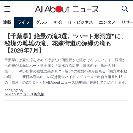
連載
ライフ
グルメ
社会
IT・ビジネス
エンタメ
リサ
【千葉県】絶景の滝3選。“ハート形洞窟”に、
秘境の雌雄の滝、花嫁街道の深緑の滝も
【2026年7月】
千葉県には夏の涼を求めて行きたい個性豊かな滝がそろっています。洞窟か
らの光が水面にハート形を描く「清水渓流広場（濃溝の滝・亀岩の洞
窟）」、深い杉林の秘境に高さ10m・幅8mの雌雄の滝が落ちる「四方木不動
の滝」、「新日本百名山」の花嫁街道ハイキングコースで出合う落差約15m
の「黒滝」の3スポットをAll About ニュース編集部が厳選してご紹介します。
2026.07.08
All About ニュース編集部