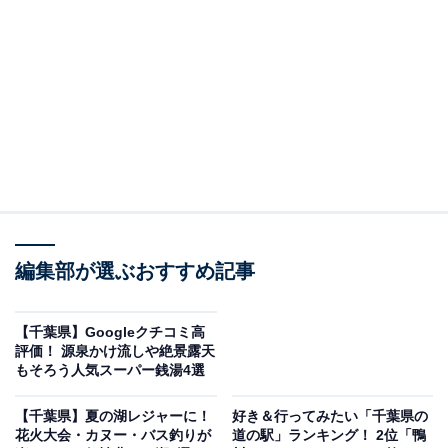
清水渓流広場
君津市笹地区にある「清水渓流広場」は、江戸時代に農
業用水路として人力で掘られたトンネル（亀岩の洞窟）
と渓流が生み出す幻想的な景観で知られるスポットで
す。洞窟内を流れる小滝（濃溝の滝）と、洞窟の出口か
ら差し込む光が水面に反射してハート形を描く写真が
編集部が選ぶおすすめ記事
SNSで拡散されたことで一躍全国区の人気スポットにな
りました。
【千葉県】Googleクチコミ高
評価！ 源泉かけ流しや絶景露天
もそろう人気スーパー銭湯4選
ハート形の光が見られるのは3月と9月のお彼岸時期の早
朝が最適とされていますが、夏は一面の深緑が洞窟を彩
【千葉県】夏の湖レジャーに！
好き＆行ってみたい「千葉県の
り、光と緑のコントラストが美しい季節の見どころがあ
花火大会・カヌー・バス釣りが
道の駅」ランキング！ 2位「鴨