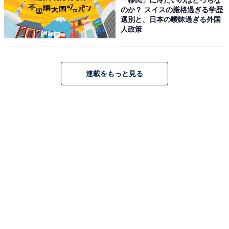
のか？ スイスの厳格過ぎる学歴
選別と、日本の曖昧過ぎる外国
アクセスは「四方木ふれあい館」（無料駐車場・土日
人政策
9:00〜17:00はトイレ開放）に駐車し、そちらから徒歩に
なります。途中の道は竹と杉林が続く森の中を歩く気持
ちのよいルートで、プチ登山気分で楽しめます。
連載をもっと見る
料金・アクセス
入場料：無料 / 駐車場：四方木ふれあい館（無料） 土日
9:00〜17:00はトイレ開放
所在地：千葉県鴨川市四方木
TEL：04-7093-7837（鴨川市役所 商工観光課）
JR「安房天津駅」から市コミュニティバス清澄ルートで
「四方木ふれあい館」下車
※「四方木不動の滝」等のカーナビの設定によって、県
道81号線を君津方面から下るルートが示される場合ある
が、幅員が狭く、車両のすれ違いが困難な区間があるた