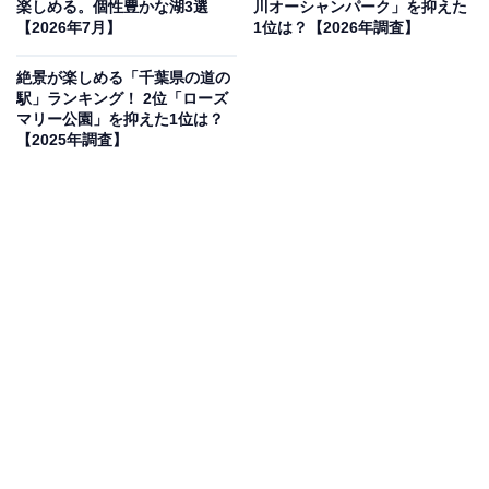
楽しめる。個性豊かな湖3選
川オーシャンパーク」を抑えた
ります。
【2026年7月】
1位は？【2026年調査】
洞窟周辺の遊歩道には「幸運の鐘」もあり、散策がてら
絶景が楽しめる「千葉県の道の
駅」ランキング！ 2位「ローズ
鳴らすのも人気です。初夏にはホタルが舞い飛ぶため、
マリー公園」を抑えた1位は？
夏の夕方も幻想的な雰囲気に包まれます。入場は無料
【2025年調査】
で、駐車場は130台・無料と充実していますが、週末は
混雑するため早めの到着がおすすめです。
遊歩道は崩落の危険がある区域があるため、立入禁止区
域には入らないようご注意ください。また、夏はマム
シ・ヤマビルの出没情報もありますので、長袖・長ズボ
ンでの訪問を推奨します。
料金・アクセス
入場料：無料 / 駐車場：130台・無料
所在地：千葉県君津市笹1954