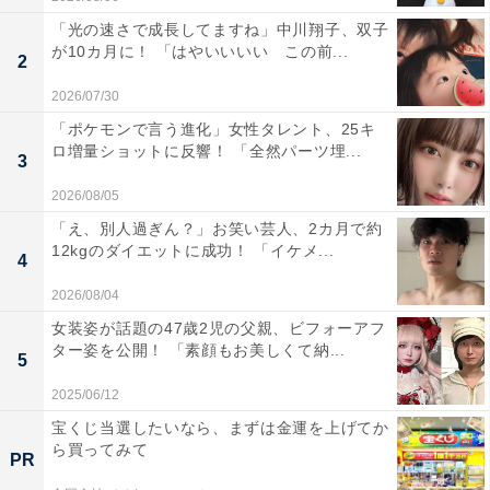
「光の速さで成長してますね」中川翔子、双子
が10カ月に！ 「はやいいいい この前...
2
2026/07/30
「ポケモンで言う進化」女性タレント、25キ
ロ増量ショットに反響！ 「全然パーツ埋...
3
2026/08/05
「え、別人過ぎん？」お笑い芸人、2カ月で約
12kgのダイエットに成功！ 「イケメ...
4
2026/08/04
女装姿が話題の47歳2児の父親、ビフォーアフ
ター姿を公開！ 「素顔もお美しくて納...
5
2025/06/12
宝くじ当選したいなら、まずは金運を上げてか
ら買ってみて
PR