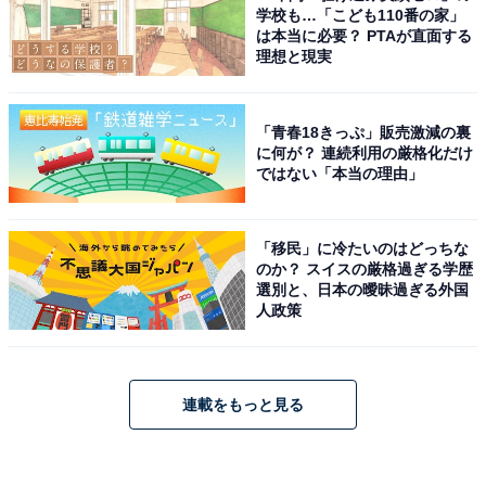
学校も…「こども110番の家」
は本当に必要？ PTAが直面する
理想と現実
「青春18きっぷ」販売激減の裏
に何が？ 連続利用の厳格化だけ
ではない「本当の理由」
「移民」に冷たいのはどっちな
のか？ スイスの厳格過ぎる学歴
選別と、日本の曖昧過ぎる外国
人政策
連載をもっと見る