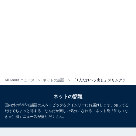
All About ニュース
ネットの話題
「1人だけヘソ出し」スリムクラブ真栄田、人気女性グループとの写真に反響！ 「あんま違和感がない」
ネットの話題
国内外のSNSで話題の人＆トピックをタイムリーにお届けします。知ってる
だけでちょっと得する、なんだか楽しい気分になれる、ネット発「知ら（な
きゃ）損」ニュースが盛りだくさん。