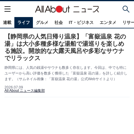
連載
ライフ
グルメ
社会
IT・ビジネス
エンタメ
リサ
【静岡県の人気日帰り温泉】「富嶽温泉 花の
湯」は大小多種多様な湯船で湯巡りを楽しめ
る施設。開放的な大露天風呂や多彩なサウナ
でリラックス
静岡県には、人気の銭湯やサウナも数多く存在します。今回は、中でも特に
ユーザーから高い評価を数多く獲得した「富嶽温泉 花の湯」を詳しく紹介し
ます。（サムネイル画像：「富嶽温泉 花の湯」公式Webサイトより）
2026.07.09
All About ニュース編集部