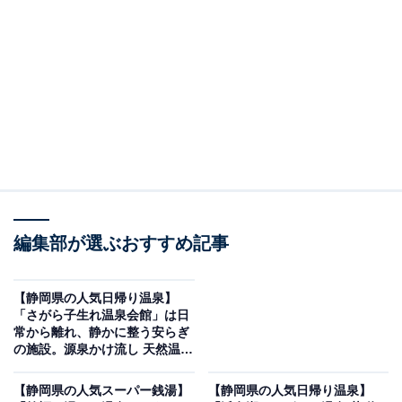
「富嶽温泉 花の湯」です。
※2026年7月時点で、Googleクチコミが500件以上、平
均評価が3.5超えの銭湯を紹介しています
＞アクセスと料金をチェックする
この記事の執筆者：
All About ニュース編集
部
編集部が選ぶおすすめ記事
「All About ニュース」は、ネットの話題から世の中の動きまで、暮
らしの中にあふれる「なぜ？」「どうして？」を分かりやすく伝え
るAll About発のニュースメディアです。お金や仕事、恋愛、ITに関
...続きを読む
【静岡県の人気日帰り温泉】
する疑問に対して専門家が分かりやすく回答するほか、エンタメ情
「さがら子生れ温泉会館」は日
報やSNSで話題のトピックスを紹介しています。
常から離れ、静かに整う安らぎ
※本記事で紹介している商品の購入やサービスの利用により、売上の一部が
の施設。源泉かけ流し 天然温泉
オールアバウトに還元されることがあります。
でリラックス
「富嶽温泉 花の湯」は大小多種多様な湯船で湯巡
【静岡県の人気スーパー銭湯】
【静岡県の人気日帰り温泉】