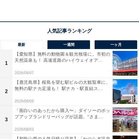
最新
一週間
一ヶ月
【愛知県】無料の動物園＆観光牧場に、市初の
天然温泉も！ 高速道路のハイウェイオア...
1
2026/08/07
【鹿児島県】桜島を望む駅ビルの大観覧車に、
無料の駅ナカ足湯も！ 駅ナカ・駅直結ス...
2
2026/08/08
「富嶽温泉 花の湯」の口コミは？
「面白いのあったから購入〜」ダイソーのポッ
プアップランドリーバッグが話題。“さま...
3
「富嶽温泉 花の湯」には以下のような口コミが寄せられ
ています。
2026/08/03
【和歌山県の人気日帰り温泉】「かつらぎ温泉