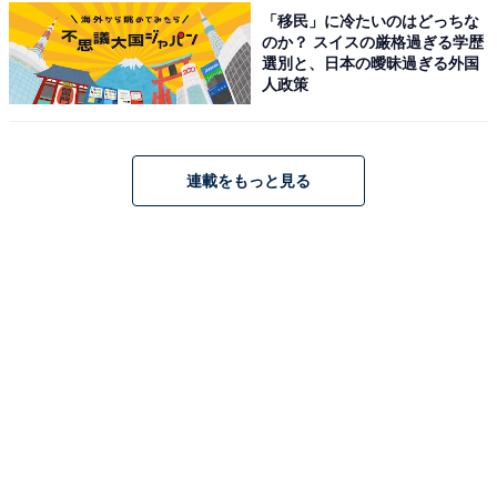
「移民」に冷たいのはどっちな
【静岡県の人気スーパー銭湯】「サウナ鷹の
のか？ スイスの厳格過ぎる学歴
湯」は富士山の伏流水を使用した3種のサウナが
選別と、日本の曖昧過ぎる外国
自慢の施設。バナジウムたっぷりの水風呂でリ
人政策
ラックス
連載をもっと見る
1
2