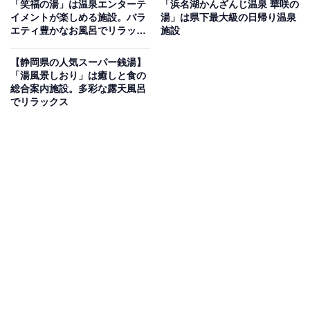
「笑福の湯」は温泉エンターテ
「浜名湖かんざんじ温泉 華咲の
りを楽しめる温浴施設
イメントが楽しめる施設。バラ
湯」は県下最大級の日帰り温泉
エティ豊かなお風呂でリラック
施設
ス
「富嶽温泉 花の湯」は、開放的な大露天風呂をはじめ、
【静岡県の人気スーパー銭湯】
死海の塩の湯、高濃度炭酸泉、草津の湯、変わり湯な
「湯風景しおり」は癒しと食の
ど、多彩な湯船で湯巡りを楽しめる施設です。麦飯石塩
総合案内施設。多彩な露天風呂
でリラックス
サウナや備長炭サウナ、薬草釜風呂といった豊富なサウ
ナ設備も魅力。館内にはお食事処や休憩スペースのほ
か、トレーニング施設なども完備されています。
楽天トラベルで静岡県の施設を見る