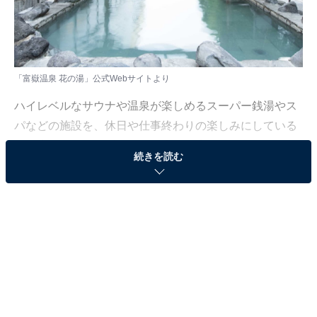
「富嶽温泉 花の湯」公式Webサイトより
ハイレベルなサウナや温泉が楽しめるスーパー銭湯やス
パなどの施設を、休日や仕事終わりの楽しみにしている
人も少なくないはず。日々の疲れを癒すリラックスタイ
続きを読む
ムは、何物にも代えがたい時間ですよね。しかし、近年
では高い人気をほこる施設も多く、どこに行けばよいか
迷ってしまう……そんな思いを抱えている人もいるので
はないでしょうか。
そんな人に向けて、All About ニュース編集部が厳選し
た、人気かつ評価の高いサウナやスーパー銭湯の施設を
紹介します。今回紹介するのは、静岡県で人気の施設