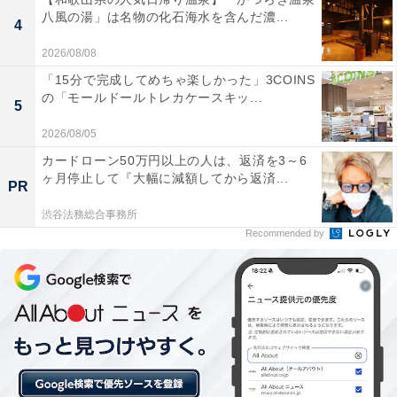
八風の湯」は名物の化石海水を含んだ濃...
死海の塩の湯や高濃度炭酸泉、大露天風呂などお風
4
呂の種類が非常に充実しており、一日中飽きずに温
2026/08/08
泉を満喫できる。
「15分で完成してめちゃ楽しかった」3COINS
の「モールドールトレカケースキッ...
5
2026/08/05
麦飯石塩サウナや低温の備長炭サウナなど、バリエ
カードローン50万円以上の人は、返済を3～6
ヶ月停止して『大幅に減額してから返済...
ーション豊かなサウナが揃っており、体の芯からリ
PR
フレッシュできる。
渋谷法務総合事務所
Recommended by
館内の清掃が行き届いていて非常に清潔感があり、
スタッフの対応も丁寧で心地よいため、家族連れで
も安心して快適に過ごせる。