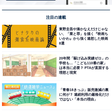
「富嶽温泉 花の湯」のアクセスや
次ページ
料金情報も見る
注目の連載
東野圭吾や湊かなえだけじゃな
い、「業と罪」を描く『映画ち
いかわ』から強く連想した映画
8選
20年間「駆け込み実績ゼロ」の
学校も…「こども110番の家」
は本当に必要？ PTAが直面する
理想と現実
「青春18きっぷ」販売激減の裏
に何が？ 連続利用の厳格化だけ
ではない「本当の理由」
こちらもおすすめ