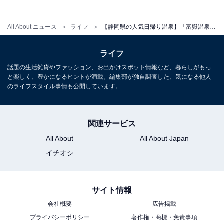
All About ニュース
ライフ
【静岡県の人気日帰り温泉】「富嶽温泉 花の湯」は大小多種多様な湯船で湯巡りを楽しめる施設。開放的な大露天風呂や多彩なサウナでリラックス
ライフ
話題の生活雑貨やファッション、お出かけスポット情報など、暮らしがもっ
と楽しく、豊かになるヒントが満載。編集部が独自調査した、気になる他人
のライフスタイル事情も公開しています。
関連サービス
All About
All About Japan
イチオシ
サイト情報
会社概要
広告掲載
プライバシーポリシー
著作権・商標・免責事項